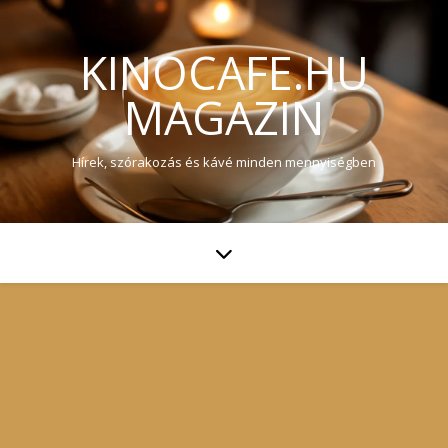
KINOCAFE.HU
MAGAZIN
Hírek, szórakozás és kávé minden mennyiségben