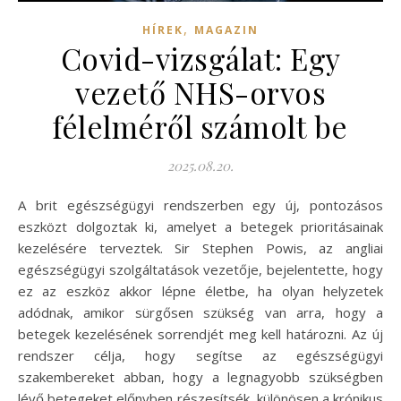
,
HÍREK
MAGAZIN
Covid-vizsgálat: Egy
vezető NHS-orvos
félelméről számolt be
2025.08.20.
A brit egészségügyi rendszerben egy új, pontozásos
eszközt dolgoztak ki, amelyet a betegek prioritásainak
kezelésére terveztek. Sir Stephen Powis, az angliai
egészségügyi szolgáltatások vezetője, bejelentette, hogy
ez az eszköz akkor lépne életbe, ha olyan helyzetek
adódnak, amikor sürgősen szükség van arra, hogy a
betegek kezelésének sorrendjét meg kell határozni. Az új
rendszer célja, hogy segítse az egészségügyi
szakembereket abban, hogy a legnagyobb szükségben
lévő betegeket előnyben részesítsék, különösen a krónikus