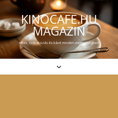
KINOCAFE.HU
MAGAZIN
Hírek, szórakozás és kávé minden mennyiségben