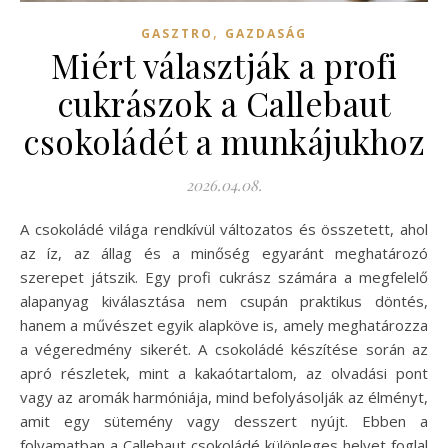
,
GASZTRO
GAZDASÁG
Miért választják a profi
cukrászok a Callebaut
csokoládét a munkájukhoz
2026.04.08.
A csokoládé világa rendkívül változatos és összetett, ahol
az íz, az állag és a minőség egyaránt meghatározó
szerepet játszik. Egy profi cukrász számára a megfelelő
alapanyag kiválasztása nem csupán praktikus döntés,
hanem a művészet egyik alapköve is, amely meghatározza
a végeredmény sikerét. A csokoládé készítése során az
apró részletek, mint a kakaótartalom, az olvadási pont
vagy az aromák harmóniája, mind befolyásolják az élményt,
amit egy sütemény vagy desszert nyújt. Ebben a
folyamatban a Callebaut csokoládé különleges helyet foglal