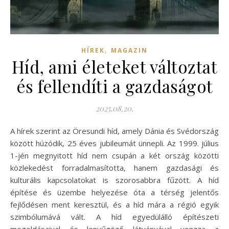
,
HÍREK
MAGAZIN
Híd, ami életeket változtat
és fellendíti a gazdaságot
2025.08.20.
A hírek szerint az Öresundi híd, amely Dánia és Svédország
között húzódik, 25 éves jubileumát ünnepli. Az 1999. július
1-jén megnyitott híd nem csupán a két ország közötti
közlekedést forradalmasította, hanem gazdasági és
kulturális kapcsolatokat is szorosabbra fűzött. A híd
építése és üzembe helyezése óta a térség jelentős
fejlődésen ment keresztül, és a híd mára a régió egyik
szimbólumává vált. A híd egyedülálló építészeti