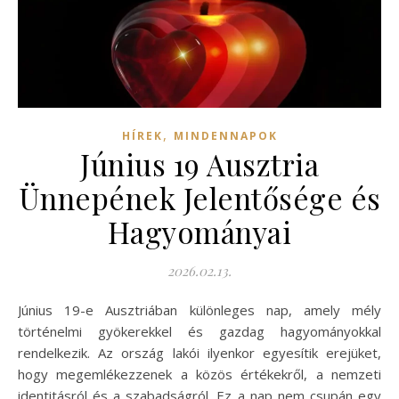
,
HÍREK
MINDENNAPOK
Június 19 Ausztria
Ünnepének Jelentősége és
Hagyományai
2026.02.13.
Június 19-e Ausztriában különleges nap, amely mély
történelmi gyökerekkel és gazdag hagyományokkal
rendelkezik. Az ország lakói ilyenkor egyesítik erejüket,
hogy megemlékezzenek a közös értékekről, a nemzeti
identitásról és a szabadságról. Ez a nap nem csupán egy