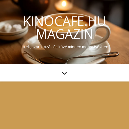
KINOCAFE.HU
MAGAZIN
Hírek, szórakozás és kávé minden mennyiségben