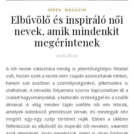
,
HÍREK
MAGAZIN
Elbűvölő és inspiráló női
nevek, amik mindenkit
megérintenek
2025.08.20.
A női nevek választása mindig is jelentőségteljes feladat
volt, hiszen ezek a nevek nem csupán azonosítanak minket,
hanem sok esetben a személyiségünkre, jellemünkre is
utalhatnak. A névadás folyamata szoros kapcsolatban áll a
családi hagyományokkal, a kulturális örökséggel és a szülők
álmaival. A világ minden táján sokféle női név létezik,
amelyek különböző jelentéssel bírnak, és mindegyik név
mögött egy-egy szép történet rejlik. Ebben a cikkben
felfedezzük az elbűvölő és inspiráló női neveket, valamint
azok jelentését, hogy megértsük, miért is olyan fontosak