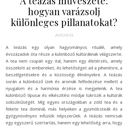
A teázás művészete:
hogyan varázsolj
különleges pillanatokat?
2025.07.15.
A teázás egy olyan hagyományos rituálé, amely
évszázadok óta része a különböző kultúráknak világszerte.
A tea nem csupán egy ital, hanem egy életérzés, amely
összeköti az embereket, és lehetőséget ad a pihenésre, a
beszélgetésekre és a közösségi élményekre. A teázás
során a különböző ízek és aromák felfedezése mellett a
nyugalom és a harmónia érzése is megjelenik. A tea
különböző típusai és elkészítési módjai tükrözik a kultúrák
sokszínűségét. Míg egyes országokban a zöld tea és a
fekete tea dominál, más helyeken a gyümölcsteák és a
gyógynövényes infúziók népszerűek. A teázás nemcsak
egy egyszerű szertartás, hanem egy lehetőség arra, hogy