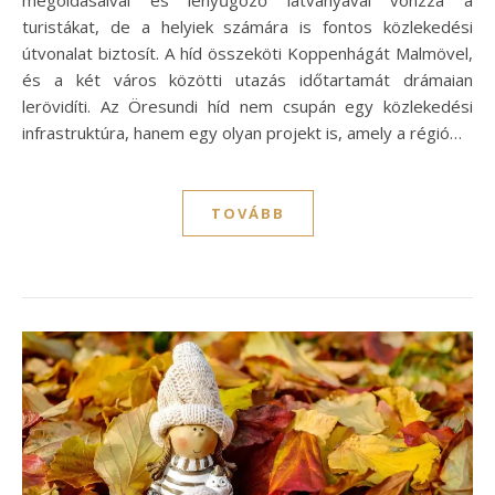
megoldásaival és lenyűgöző látványával vonzza a
turistákat, de a helyiek számára is fontos közlekedési
útvonalat biztosít. A híd összeköti Koppenhágát Malmövel,
és a két város közötti utazás időtartamát drámaian
lerövidíti. Az Öresundi híd nem csupán egy közlekedési
infrastruktúra, hanem egy olyan projekt is, amely a régió…
TOVÁBB