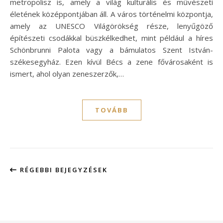
metropolisz is, amely a világ kulturális és művészeti
életének középpontjában áll. A város történelmi központja,
amely az UNESCO Világörökség része, lenyűgöző
építészeti csodákkal büszkélkedhet, mint például a híres
Schönbrunni Palota vagy a bámulatos Szent István-
székesegyház. Ezen kívül Bécs a zene fővárosaként is
ismert, ahol olyan zeneszerzők,…
TOVÁBB
RÉGEBBI BEJEGYZÉSEK