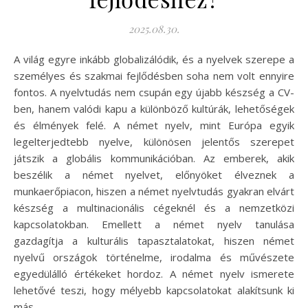
2025.08.30.
A világ egyre inkább globalizálódik, és a nyelvek szerepe a
személyes és szakmai fejlődésben soha nem volt ennyire
fontos. A nyelvtudás nem csupán egy újabb készség a CV-
ben, hanem valódi kapu a különböző kultúrák, lehetőségek
és élmények felé. A német nyelv, mint Európa egyik
legelterjedtebb nyelve, különösen jelentős szerepet
játszik a globális kommunikációban. Az emberek, akik
beszélik a német nyelvet, előnyöket élveznek a
munkaerőpiacon, hiszen a német nyelvtudás gyakran elvárt
készség a multinacionális cégeknél és a nemzetközi
kapcsolatokban. Emellett a német nyelv tanulása
gazdagítja a kulturális tapasztalatokat, hiszen német
nyelvű országok történelme, irodalma és művészete
egyedülálló értékeket hordoz. A német nyelv ismerete
lehetővé teszi, hogy mélyebb kapcsolatokat alakítsunk ki
más…