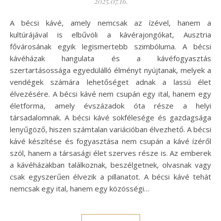
2025.07.16.
A bécsi kávé, amely nemcsak az ízével, hanem a
kultúrájával is elbűvöli a kávérajongókat, Ausztria
fővárosának egyik legismertebb szimbóluma. A bécsi
kávéházak hangulata és a kávéfogyasztás
szertartásossága egyedülálló élményt nyújtanak, melyek a
vendégek számára lehetőséget adnak a lassú élet
élvezésére. A bécsi kávé nem csupán egy ital, hanem egy
életforma, amely évszázadok óta része a helyi
társadalomnak. A bécsi kávé sokfélesége és gazdagsága
lenyűgöző, hiszen számtalan variációban élvezhető. A bécsi
kávé készítése és fogyasztása nem csupán a kávé ízéről
szól, hanem a társasági élet szerves része is. Az emberek
a kávéházakban találkoznak, beszélgetnek, olvasnak vagy
csak egyszerűen élvezik a pillanatot. A bécsi kávé tehát
nemcsak egy ital, hanem egy közösségi…