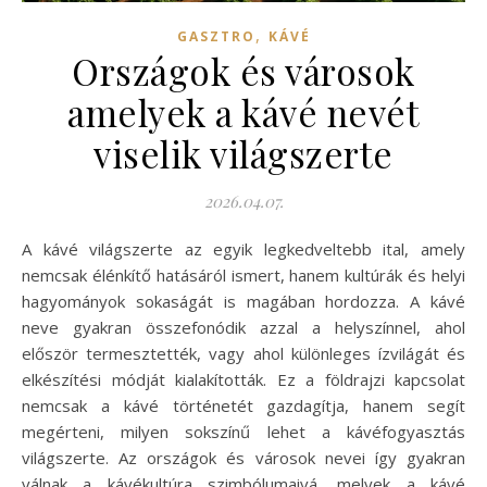
,
GASZTRO
KÁVÉ
Országok és városok
amelyek a kávé nevét
viselik világszerte
2026.04.07.
A kávé világszerte az egyik legkedveltebb ital, amely
nemcsak élénkítő hatásáról ismert, hanem kultúrák és helyi
hagyományok sokaságát is magában hordozza. A kávé
neve gyakran összefonódik azzal a helyszínnel, ahol
először termesztették, vagy ahol különleges ízvilágát és
elkészítési módját kialakították. Ez a földrajzi kapcsolat
nemcsak a kávé történetét gazdagítja, hanem segít
megérteni, milyen sokszínű lehet a kávéfogyasztás
világszerte. Az országok és városok nevei így gyakran
válnak a kávékultúra szimbólumaivá, melyek a kávé