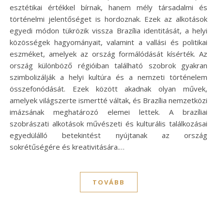
esztétikai értékkel bírnak, hanem mély társadalmi és
történelmi jelentőséget is hordoznak. Ezek az alkotások
egyedi módon tükrözik vissza Brazília identitását, a helyi
közösségek hagyományait, valamint a vallási és politikai
eszméket, amelyek az ország formálódását kísérték. Az
ország különböző régióiban található szobrok gyakran
szimbolizálják a helyi kultúra és a nemzeti történelem
összefonódását. Ezek között akadnak olyan művek,
amelyek világszerte ismertté váltak, és Brazília nemzetközi
imázsának meghatározó elemei lettek. A brazíliai
szobrászati alkotások művészeti és kulturális találkozásai
egyedülálló betekintést nyújtanak az ország
sokrétűségére és kreativitására.…
TOVÁBB