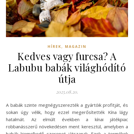
,
HÍREK
MAGAZIN
Kedves vagy furcsa? A
Labubu babák világhódító
útja
2025.08.20.
A babák szinte megnégyszerezték a gyártóik profitját, és
sokan úgy vélik, hogy ezzel megerősítették Kína lágy
hatalmát. Az elmúlt években a kínai játékpiac
robbanásszerű növekedésen ment keresztül, amelyben a
babák kiemelkedő szerepet játszanak. Ezek a termékek