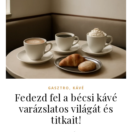
,
GASZTRO
KÁVÉ
Fedezd fel a bécsi kávé
varázslatos világát és
titkait!