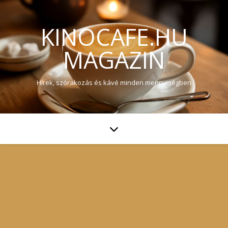
KINOCAFE.HU
MAGAZIN
Hírek, szórakozás és kávé minden mennyiségben