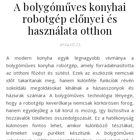
A bolygóműves konyhai
robotgép előnyei és
használata otthon
2024.07.23.
A modern konyha egyik legnagyobb vívmánya a
bolygóműves konyhai robotgép, amely forradalmasította
az otthoni főzést és sütést. Ezek az eszközök nemcsak
időt takarítanak meg, hanem különféle funkcióik révén
sokoldalú megoldásokat kínálnak a háziasszonyok és
háziurak számára. A bolygóműves technológia lényege,
hogy a robotgép keverőkarja nemcsak körkörösen forog,
hanem egyidejűleg a tál körül is mozog, így biztosítva a
hozzávalók tökéletes összedolgozását. Ez a hatékonyság
különösen fontos lehet, amikor különböző tésztákat,
krémeket vagy püréket készítünk. A bolygóműves