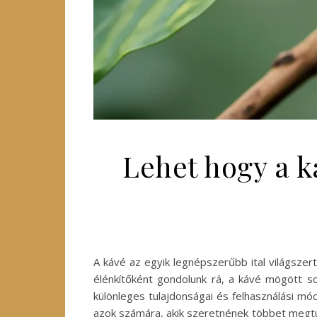
Lehet hogy a k
A kávé az egyik legnépszerűbb ital világsze
élénkítőként gondolunk rá, a kávé mögött so
különleges tulajdonságai és felhasználási mó
azok számára, akik szeretnének többet megtu