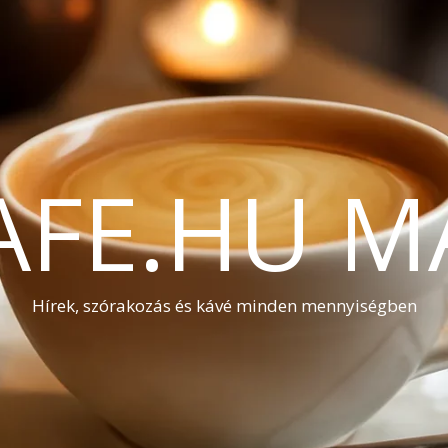
AFE.HU M
Hírek, szórakozás és kávé minden mennyiségben