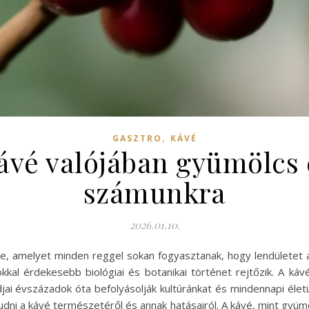
,
GASZTRO
KÁVÉ
ávé valójában gyümölcs é
számunkra
2026.01.10.
rte, amelyet minden reggel sokan fogyasztanak, hogy lendületet 
kkal érdekesebb biológiai és botanikai történet rejtőzik. A k
djai évszázadok óta befolyásolják kultúránkat és mindennapi élet
dni a kávé természetéről és annak hatásairól. A kávé, mint gyüm