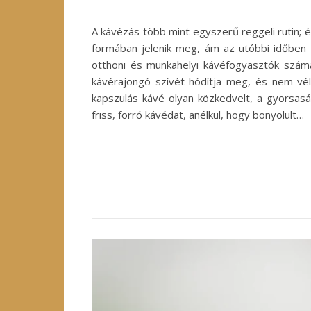
A kávézás több mint egyszerű reggeli rutin; 
formában jelenik meg, ám az utóbbi időben
otthoni és munkahelyi kávéfogyasztók számá
kávérajongó szívét hódítja meg, és nem vé
kapszulás kávé olyan közkedvelt, a gyorsas
friss, forró kávédat, anélkül, hogy bonyolult…