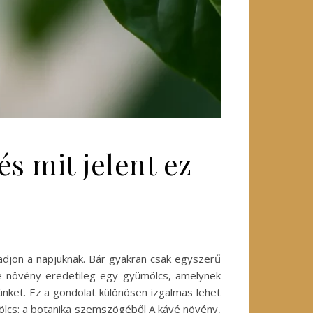
s mit jelent ez
adjon a napjuknak. Bár gyakran csak egyszerű
ávé növény eredetileg egy gyümölcs, amelynek
ünket. Ez a gondolat különösen izgalmas lehet
ölcs: a botanika szemszögéből A kávé növény,