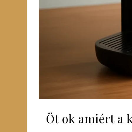
Öt ok amiért a 