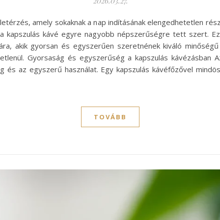
2026.03.27.
életérzés, amely sokaknak a nap indításának elengedhetetlen rész
 a kapszulás kávé egyre nagyobb népszerűségre tett szert. E
ra, akik gyorsan és egyszerűen szeretnének kiváló minőségű i
letlenül. Gyorsaság és egyszerűség a kapszulás kávézásban A
ág és az egyszerű használat. Egy kapszulás kávéfőzővel mindö
TOVÁBB