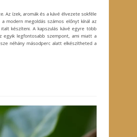
e. Az ízek, aromák és a kávé élvezete sokféle
z a modern megoldás számos előnyt kínál az
talt készíteni. A kapszulás kávé egyre több
z egyik legfontosabb szempont, ami miatt a
ssze néhány másodperc alatt elkészítheted a