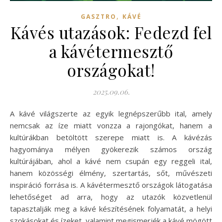
,
GASZTRO
KÁVÉ
Kávés utazások: Fedezd fel
a kávétermesztő
országokat!
2025.09.06.
A kávé világszerte az egyik legnépszerűbb ital, amely
nemcsak az íze miatt vonzza a rajongókat, hanem a
kultúrákban betöltött szerepe miatt is. A kávézás
hagyománya mélyen gyökerezik számos ország
kultúrájában, ahol a kávé nem csupán egy reggeli ital,
hanem közösségi élmény, szertartás, sőt, művészeti
inspiráció forrása is. A kávétermesztő országok látogatása
lehetőséget ad arra, hogy az utazók közvetlenül
tapasztalják meg a kávé készítésének folyamatát, a helyi
szokásokat és ízeket, valamint megismerjék a kávé mögött