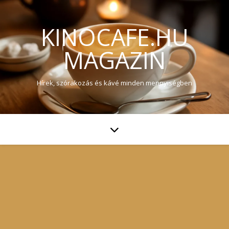
KINOCAFE.HU
MAGAZIN
Hírek, szórakozás és kávé minden mennyiségben