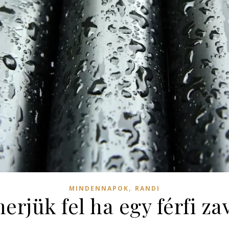
,
MINDENNAPOK
RANDI
rjük fel ha egy férfi z