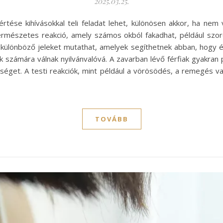
2025.03.25.
rtése kihívásokkal teli feladat lehet, különösen akkor, ha nem
ermészetes reakció, amely számos okból fakadhat, például szo
, különböző jeleket mutathat, amelyek segíthetnek abban, hogy é
számára válnak nyilvánvalóvá. A zavarban lévő férfiak gyakran 
tséget. A testi reakciók, mint például a vörösödés, a remegés 
TOVÁBB