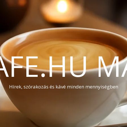
AFE.HU M
Hírek, szórakozás és kávé minden mennyiségben