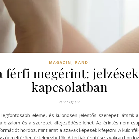
,
MAGAZIN
RANDI
 a férfi megérint: jelzése
kapcsolatban
2024.07.02.
ik legfontosabb eleme, és különösen jelentős szerepet játszik a
a bizalom és a szeretet kifejeződése lehet. Az érintés nem csu
ormációt hordoz, mint amit a szavak képesek kifejezni. A különfél
függően eltérően értelmezhetők. A férfiak érintése gyakran hordo