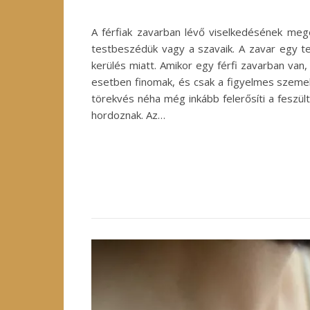
A férfiak zavarban lévő viselkedésének megé
testbeszédük vagy a szavaik. A zavar egy t
kerülés miatt. Amikor egy férfi zavarban van
esetben finomak, és csak a figyelmes szemek 
törekvés néha még inkább felerősíti a feszül
hordoznak. Az…