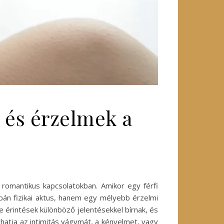
k és érzelmek a
 romantikus kapcsolatokban. Amikor egy férfi
pán fizikai aktus, hanem egy mélyebb érzelmi
e érintések különböző jelentésekkel bírnak, és
zhatja az intimitás vágymát, a kényelmet, vagy