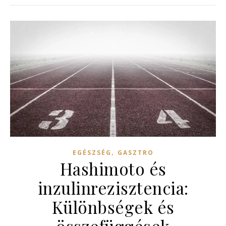
,
EGÉSZSÉG
GASZTRO
Hashimoto és
inzulinrezisztencia:
Különbségek és
összefüggések