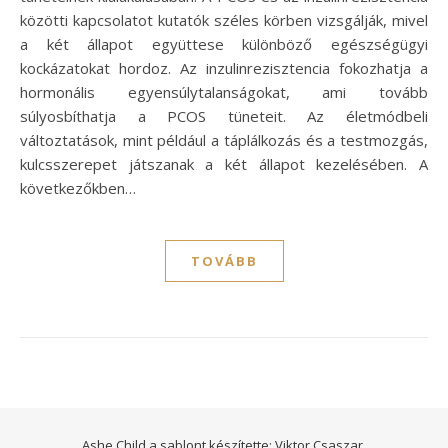
közötti kapcsolatot kutatók széles körben vizsgálják, mivel
a két állapot együttese különböző egészségügyi
kockázatokat hordoz. Az inzulinrezisztencia fokozhatja a
hormonális egyensúlytalanságokat, ami tovább
súlyosbíthatja a PCOS tüneteit. Az életmódbeli
változtatások, mint például a táplálkozás és a testmozgás,
kulcsszerepet játszanak a két állapot kezelésében. A
következőkben…
TOVÁBB
Ashe Child a sablont készítette:
Viktor Csaszar.