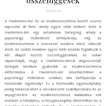
2025.01.31.
A Hashimoto-kór és az inzulinrezisztencia között szoros
kapcsolat áll fenn, amely egyre több embert érint. A
Hashimoto-kór egy autoimmun betegség, amely a
pajzsmirigy működését befolyásolja, míg az
inzulinrezisztencia a szervezet inzulinra adott válaszát
érinti. Az utóbbi években egyre több kutatás foglalkozik a
két állapot közötti összefüggésekkel, és sokan
tapasztalják, hogy a Hashimoto-kórral diagnosztizált
betegek körében gyakoribb az inzulinrezisztencia
előfordulása. A Hashimoto-kór következtében a
pajzsmirigy működése csökken, ami befolyásolja a
hormonális egyensúlyt. Ez a hormonális egyensúlyhiány
pedig hatással lehet a vércukorszint szabályozására és az
anyagcserére. Az inzulinrezisztencia kialakulása sok
esetben a túlsúlyhoz, a mozgásszegény életmódhoz és a
genetikai hajlamhoz köthető, de a Hashimoto-kór is