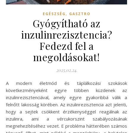
,
EGÉSZSÉG
GASZTRO
Gyógyítható az
inzulinrezisztencia?
Fedezd fel a
megoldásokat!
2025.02.24.
A modern életmód és táplálkozási szokások
következményeként egyre többen küzdenek az
inzulinrezisztenciával, amely egyre gyakoribbá válik a
felnőtt lakosság körében. Az inzulinrezisztencia azt jelenti,
hogy a sejtek csökkent érzékenységgel reagálnak az
inzulinra, ami a vércukorszint szabályozásának
megnehezítéséhez vezet. E probléma hátterében számos
tényező állhat, mint például a mozgáshiány, a helytelen