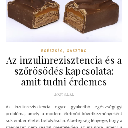
,
EGÉSZSÉG
GASZTRO
Az inzulinrezisztencia és a
szőrösödés kapcsolata:
amit tudni érdemes
2025.02.12.
Az inzulinrezisztencia egyre gyakoribb egészségügyi
probléma, amely a modern életmód következményeként
sok ember életét befolyásolja. A betegség lényege, hogy a
szervezet nem reagál megfelelően az inzulinra, amely a