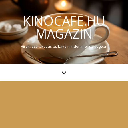
KINOCAFE.HU
MAGAZIN
Hírek, szórakozás és kávé minden mennyiségben