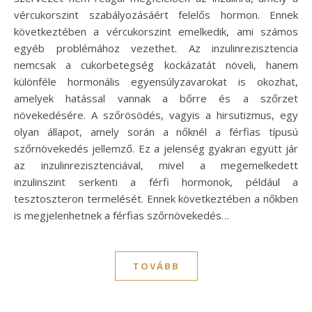
vércukorszint szabályozásáért felelős hormon. Ennek
következtében a vércukorszint emelkedik, ami számos
egyéb problémához vezethet. Az inzulinrezisztencia
nemcsak a cukorbetegség kockázatát növeli, hanem
különféle hormonális egyensúlyzavarokat is okozhat,
amelyek hatással vannak a bőrre és a szőrzet
növekedésére. A szőrösödés, vagyis a hirsutizmus, egy
olyan állapot, amely során a nőknél a férfias típusú
szőrnövekedés jellemző. Ez a jelenség gyakran együtt jár
az inzulinrezisztenciával, mivel a megemelkedett
inzulinszint serkenti a férfi hormonok, például a
tesztoszteron termelését. Ennek következtében a nőkben
is megjelenhetnek a férfias szőrnövekedés…
TOVÁBB