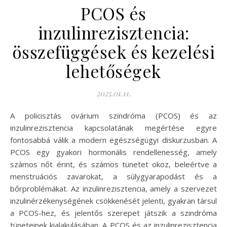
PCOS és
inzulinrezisztencia:
összefüggések és kezelési
lehetőségek
2025.01.11.
A policisztás ovárium szindróma (PCOS) és az
inzulinrezisztencia kapcsolatának megértése egyre
fontosabbá válik a modern egészségügyi diskurzusban. A
PCOS egy gyakori hormonális rendellenesség, amely
számos nőt érint, és számos tünetet okoz, beleértve a
menstruációs zavarokat, a súlygyarapodást és a
bőrproblémákat. Az inzulinrezisztencia, amely a szervezet
inzulinérzékenységének csökkenését jelenti, gyakran társul
a PCOS-hez, és jelentős szerepet játszik a szindróma
tüneteinek kialakulásában. A PCOS és az inzulinrezisztencia