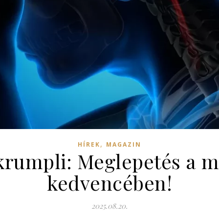
,
HÍREK
MAGAZIN
tkrumpli: Meglepetés a m
kedvencében!
2025.08.20.