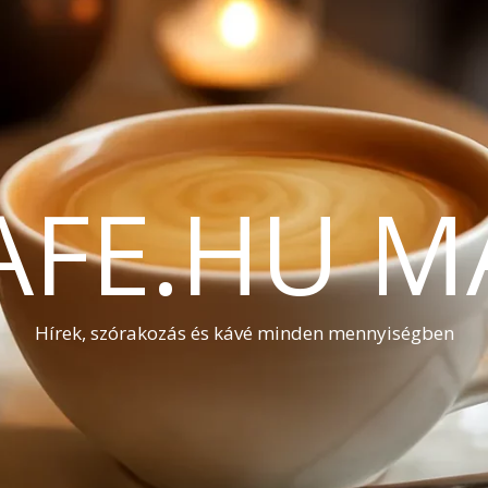
AFE.HU M
Hírek, szórakozás és kávé minden mennyiségben