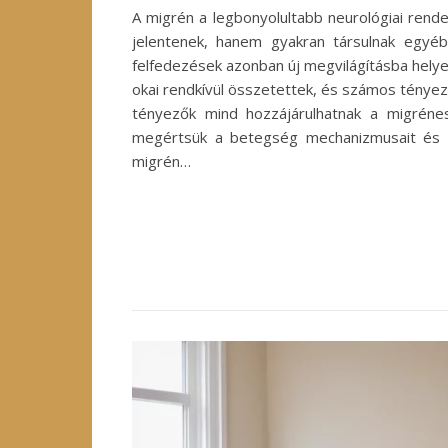
A migrén a legbonyolultabb neurológiai rend
jelentenek, hanem gyakran társulnak egyéb
felfedezések azonban új megvilágításba helye
okai rendkívül összetettek, és számos tényező
tényezők mind hozzájárulhatnak a migrén
megértsük a betegség mechanizmusait és h
migrén…