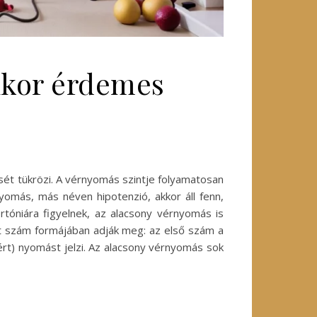
ikor érdemes
ét tükrözi. A vérnyomás szintje folyamatosan
rnyomás, más néven hipotenzió, akkor áll fenn,
tóniára figyelnek, az alacsony vérnyomás is
t szám formájában adják meg: az első szám a
ért) nyomást jelzi. Az alacsony vérnyomás sok