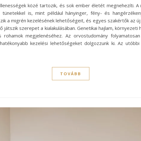
ellenességek közé tartozik, és sok ember életét megnehezíti. 
 tünetekkel is, mint például hányinger, fény- és hangérzék
zik a migrén kezelésének lehetőségeit, és egyes szakértők az ú
 játszik szerepet a kialakulásában. Genetikai hajlam, környezeti
es rohamok megjelenéséhez. Az orvostudomány folyamatosan 
atékonyabb kezelési lehetőségeket dolgozzunk ki. Az utóbbi
TOVÁBB