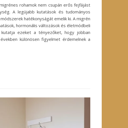
A migrénes rohamok nem csupán erős fejfájást
enység. A legújabb kutatások és tudományos
j módszerek hatékonyságát emelik ki. A migrén
 hatások, hormonális változások és életmódbeli
kutatja ezeket a tényezőket, hogy jobban
 években különösen figyelmet érdemelnek a