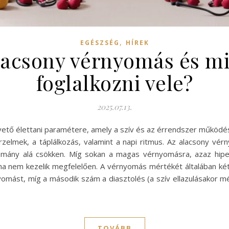
,
EGÉSZSÉG
HÍREK
lacsony vérnyomás és m
foglalkozni vele?
2025.07.13.
ető élettani paramétere, amely a szív és az érrendszer működés
az érzelmek, a táplálkozás, valamint a napi ritmus. Az alacsony vé
mány alá csökken. Míg sokan a magas vérnyomásra, azaz hiper
a nem kezelik megfelelően. A vérnyomás mértékét általában ké
omást, míg a második szám a diasztolés (a szív ellazulásakor m
TOVÁBB