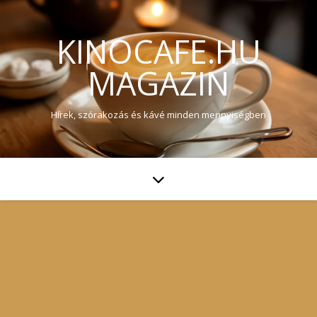
KINOCAFE.HU
MAGAZIN
Hírek, szórakozás és kávé minden mennyiségben