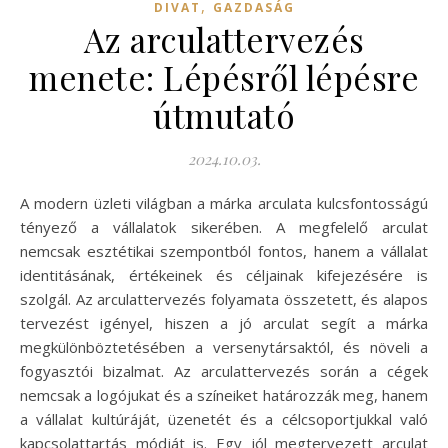
,
DIVAT
GAZDASÁG
Az arculattervezés
menete: Lépésről lépésre
útmutató
2024.10.03.
A modern üzleti világban a márka arculata kulcsfontosságú
tényező a vállalatok sikerében. A megfelelő arculat
nemcsak esztétikai szempontból fontos, hanem a vállalat
identitásának, értékeinek és céljainak kifejezésére is
szolgál. Az arculattervezés folyamata összetett, és alapos
tervezést igényel, hiszen a jó arculat segít a márka
megkülönböztetésében a versenytársaktól, és növeli a
fogyasztói bizalmat. Az arculattervezés során a cégek
nemcsak a logójukat és a színeiket határozzák meg, hanem
a vállalat kultúráját, üzenetét és a célcsoportjukkal való
kapcsolattartás módját is. Egy jól megtervezett arculat