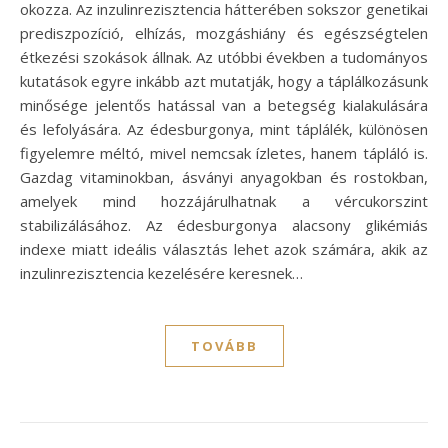
okozza. Az inzulinrezisztencia hátterében sokszor genetikai
prediszpozíció, elhízás, mozgáshiány és egészségtelen
étkezési szokások állnak. Az utóbbi években a tudományos
kutatások egyre inkább azt mutatják, hogy a táplálkozásunk
minősége jelentős hatással van a betegség kialakulására
és lefolyására. Az édesburgonya, mint táplálék, különösen
figyelemre méltó, mivel nemcsak ízletes, hanem tápláló is.
Gazdag vitaminokban, ásványi anyagokban és rostokban,
amelyek mind hozzájárulhatnak a vércukorszint
stabilizálásához. Az édesburgonya alacsony glikémiás
indexe miatt ideális választás lehet azok számára, akik az
inzulinrezisztencia kezelésére keresnek…
TOVÁBB