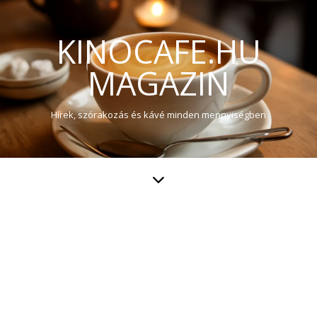
KINOCAFE.HU
MAGAZIN
Hírek, szórakozás és kávé minden mennyiségben