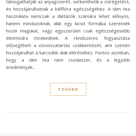
támogathatják az anyagcserét, serkenthetik a zsírégetést,
és hozzájárulhatnak a bélflóra egészségéhez. A slim tea
használata nemcsak a diétázók számára lehet előnyös,
hanem mindazoknak, akik egy kicsit formába szeretnék
hozni magukat, vagy egyszerűen csak egészségesebb
életmódra törekednek. A rendszeres fogyasztása
elősegítheti a vízvisszatartás csökkentését, ami szintén
hozzájárulhat a karcsúbb alak eléréséhez. Fontos azonban,
hogy a slim tea nem csodaszer, és a legjobb
eredmények…
TOVÁBB