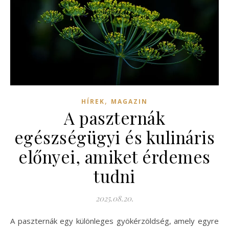
,
HÍREK
MAGAZIN
A paszternák
egészségügyi és kulináris
előnyei, amiket érdemes
tudni
2025.08.20.
A paszternák egy különleges gyökérzöldség, amely egyre