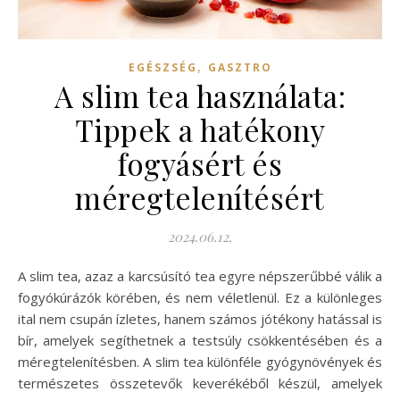
,
EGÉSZSÉG
GASZTRO
A slim tea használata:
Tippek a hatékony
fogyásért és
méregtelenítésért
2024.06.12.
A slim tea, azaz a karcsúsító tea egyre népszerűbbé válik a
fogyókúrázók körében, és nem véletlenül. Ez a különleges
ital nem csupán ízletes, hanem számos jótékony hatással is
bír, amelyek segíthetnek a testsúly csökkentésében és a
méregtelenítésben. A slim tea különféle gyógynövények és
természetes összetevők keverékéből készül, amelyek