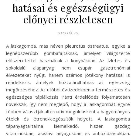
hatásai és egészségügyi
előnyei részletesen
2025.08.20.
A laskagomba, más néven pleurotus ostreatus, egyike a
legnépszerűbb gombafajtáknak, amelyet világszerte
előszeretettel használnak a konyhákban. Az ízletes és
sokoldalú alapanyag nem csupán gasztronómiai
élvezeteket nyújt, hanem számos jótékony hatással is
rendelkezik, amelyek hozzájárulhatnak az egészség
megőrzéséhez. Az utóbbi évtizedekben a természetes és
egészséges táplálkozás iránti érdeklődés folyamatosan
növekszik, így nem meglepő, hogy a laskagombát egyre
többen választják alternatív megoldásként a hagyományos
ételek és étrend-kiegészítők helyett. A laskagomba
tápanyagtartalma kiemelkedő, hiszen gazdag
vitaminokban, ásványi anyagokban és antioxidánsokban.