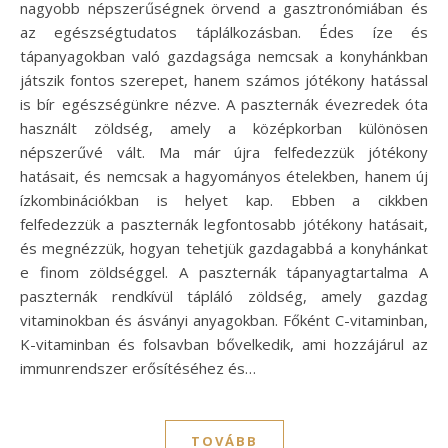
nagyobb népszerűségnek örvend a gasztronómiában és
az egészségtudatos táplálkozásban. Édes íze és
tápanyagokban való gazdagsága nemcsak a konyhánkban
játszik fontos szerepet, hanem számos jótékony hatással
is bír egészségünkre nézve. A paszternák évezredek óta
használt zöldség, amely a középkorban különösen
népszerűvé vált. Ma már újra felfedezzük jótékony
hatásait, és nemcsak a hagyományos ételekben, hanem új
ízkombinációkban is helyet kap. Ebben a cikkben
felfedezzük a paszternák legfontosabb jótékony hatásait,
és megnézzük, hogyan tehetjük gazdagabbá a konyhánkat
e finom zöldséggel. A paszternák tápanyagtartalma A
paszternák rendkívül tápláló zöldség, amely gazdag
vitaminokban és ásványi anyagokban. Főként C-vitaminban,
K-vitaminban és folsavban bővelkedik, ami hozzájárul az
immunrendszer erősítéséhez és…
TOVÁBB