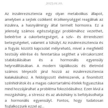
2025.01.10.
Az inzulinrezisztencia egy olyan metabolikus állapot,
amelyben a sejtek csökkent érzékenységgel reagálnak az
inzulinra, a hasnyálmirigy által termelt hormonra. Ez a
jelenség számos egészségügyi problémához vezethet,
beleértve a cukorbetegséget, a szív- és érrendszeri
betegségeket, valamint a túlsúlyt. Az inzulinrezisztencia és
a fogyás közötti kapcsolat mélyreható, mivel a megfelelő
testsúly elérése és fenntartása segíthet a vércukorszint
stabilizálásában és a hormonális egyensúly
helyreállításában. A modern táplálkozás és életmód
számos tényezőt járul hozzá az inzulinrezisztencia
kialakulásához. A feldolgozott élelmiszerek, a finomított
szénhidrátok és a magas cukortartalmú ételek fogyasztása
mind hozzájárulhat a probléma fokozódásához. Ezen kívül a
mozgáshiány, a stressz és az alváshiány is befolyásolhatja
a hormonális egyensúlyt. Fontos, hogy tudatosan
foglalkozzunk ezzel az…