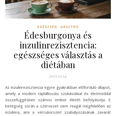
,
EGÉSZSÉG
GASZTRO
Édesburgonya és
inzulinrezisztencia:
egészséges választás a
diétában
2025.02.14.
Az inzulinrezisztencia egyre gyakrabban előforduló állapot,
amely a modern táplálkozási szokásokkal és életmóddal
összefüggésben számos ember életét befolyásolja. E
betegség során a szervezet nem reagál megfelelően az
inzulinra, ami a vércukorszint szabályozásának zavarát