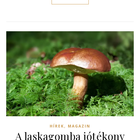
,
HÍREK
MAGAZIN
A laskagomba jótékony