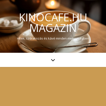
KINOCAFE.HU
MAGAZIN
Hírek, szórakozás és kávé minden mennyiségben