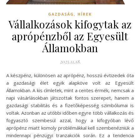
,
GAZDASÁG
HÍREK
Vállalkozások kifogytak az
aprópénzből az Egyesült
Államokban
2025.11.18.
A készpénz, különösen az aprópénz, hosszú évtizedek óta
a gazdasági élet egyik alapköve volt az Egyesült
Államokban. A kis címletek, mint a centes érmék, nemcsak a
napi vásárlásokban játszottak fontos szerepet, hanem a
gazdasági stabilitás és a fizetőképesség szimbólumai is
voltak. Azonban az utóbbi időben egyre több vállalkozás és
fogyasztó szembesül azzal, hogy a kifogyóban lévő
aprópénz miatt komoly problémákkal kell szembenézniük a
mindennapi pénzügyi tranzakciók során. Ez a tendencia