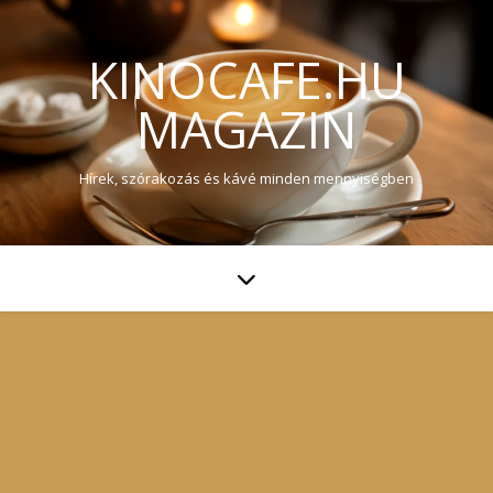
KINOCAFE.HU
MAGAZIN
Hírek, szórakozás és kávé minden mennyiségben