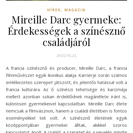
,
HÍREK
MAGAZIN
Mireille Darc gyermeke:
Érdekességek a színésznő
családjáról
2025.05.23.
A francia színésznő és producer, Mireille Darc, a francia
filmművészet egyik ikonikus alakja. Karrierje során számos
emlékezetes szerepet játszott, és jelentős hatással volt a
francia kultúrára. Az ő színészi tehetsége és karizmája
mellett azonban sokan érdeklődnek magánélete iránt is,
különösen gyermekeivel kapcsolatban. Mireille Darc élete
nemcsak a filmvásznon, hanem a családi életében is fontos
eseményekkel teli volt. A színésznő életének egyik
középpontjában gyermekei álltak, akikkel szoros
kapcsolatot ápolt. A család, a szeretet és a nevelés mindig