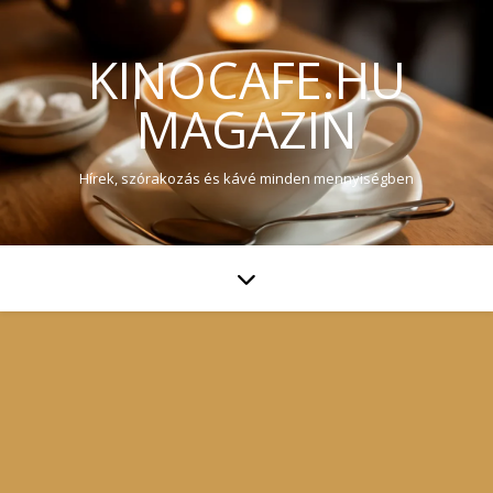
KINOCAFE.HU
MAGAZIN
Hírek, szórakozás és kávé minden mennyiségben