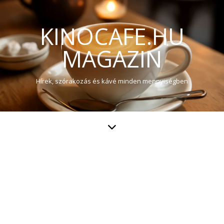
KINOCAFE.HU
MAGAZIN
Hírek, szórakozás és kávé minden mennyiségben