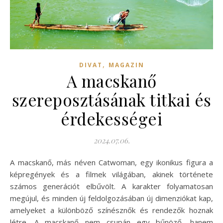
,
DIVAT
MAGAZIN
A macskanő
szereposztásának titkai és
érdekességei
2024.07.06.
A macskanő, más néven Catwoman, egy ikonikus figura a
képregények és a filmek világában, akinek története
számos generációt elbűvölt. A karakter folyamatosan
megújul, és minden új feldolgozásában új dimenziókat kap,
amelyeket a különböző színésznők és rendezők hoznak
létre. A macskanő nem csupán egy bűnöző, hanem