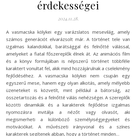
érdekességei
2024.11.28.
A vasmacska kölykei egy varázslatos mesevilág, amely
számos generációt elvarázsolt már. A történet tele van
izgalmas kalandokkal, barátsággal és felnőtté válással,
amelyeket a fiatal főszereplők élnek át. Az animációs film
és a könyv formájában is népszerű történet többféle
karaktert vonultat fel, akik mind hozzájárulnak a cselekmény
fejlődéséhez. A vasmacska kölykei nem csupán egy
egyszerű mese, hanem egy olyan alkotás, amely mélyebb
üzeneteket is közvetít, mint például a bátorság, az
összetartozás és a felnőtté válás nehézségei. A szereplők
közötti dinamikák és a karakterek fejlődése izgalmas
nyomozásra invitálja a nézőt vagy olvasót, aki
megismerheti a különböző személyiségjegyeket és
motivációkat. A művészeti irányvonal és a színes
karakterek segítenek abban, hogy a történet minden…