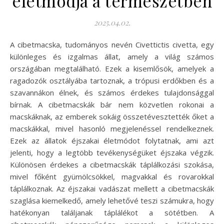
életmódja a természetben
2025.04.02.
A cibetmacska, tudományos nevén Civettictis civetta, egy
különleges és izgalmas állat, amely a világ számos
országában megtalálható. Ezek a kisemlősök, amelyek a
ragadozók osztályába tartoznak, a trópusi erdőkben és a
szavannákon élnek, és számos érdekes tulajdonsággal
bírnak. A cibetmacskák bár nem közvetlen rokonai a
macskáknak, az emberek sokáig összetévesztették őket a
macskákkal, mivel hasonló megjelenéssel rendelkeznek.
Ezek az állatok éjszakai életmódot folytatnak, ami azt
jelenti, hogy a legtöbb tevékenységüket éjszaka végzik.
Különösen érdekes a cibetmacskák táplálkozási szokása,
mivel főként gyümölcsökkel, magvakkal és rovarokkal
táplálkoznak. Az éjszakai vadászat mellett a cibetmacskák
szaglása kiemelkedő, amely lehetővé teszi számukra, hogy
hatékonyan találjanak táplálékot a sötétben. A