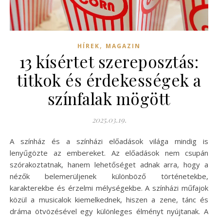
,
HÍREK
MAGAZIN
13 kísértet szereposztás:
titkok és érdekességek a
színfalak mögött
2025.03.19.
A színház és a színházi előadások világa mindig is
lenyűgözte az embereket. Az előadások nem csupán
szórakoztatnak, hanem lehetőséget adnak arra, hogy a
nézők belemerüljenek különböző történetekbe,
karakterekbe és érzelmi mélységekbe. A színházi műfajok
közül a musicalok kiemelkednek, hiszen a zene, tánc és
dráma ötvözésével egy különleges élményt nyújtanak. A