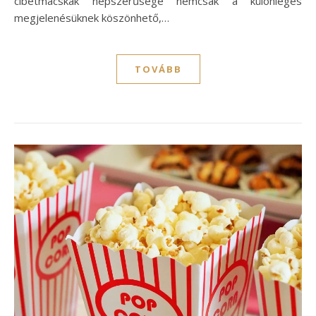
cibetmacskák népszerűsége nemcsak a különleges
megjelenésüknek köszönhető,…
TOVÁBB