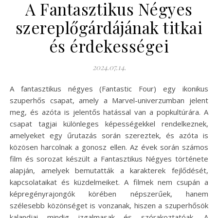
A Fantasztikus Négyes
szereplőgárdájának titkai
és érdekességei
2024.07.14.
A fantasztikus négyes (Fantastic Four) egy ikonikus
szuperhős csapat, amely a Marvel-univerzumban jelent
meg, és azóta is jelentős hatással van a popkultúrára. A
csapat tagjai különleges képességekkel rendelkeznek,
amelyeket egy űrutazás során szereztek, és azóta is
közösen harcolnak a gonosz ellen. Az évek során számos
film és sorozat készült a Fantasztikus Négyes története
alapján, amelyek bemutatták a karakterek fejlődését,
kapcsolataikat és küzdelmeiket. A filmek nem csupán a
képregényrajongók körében népszerűek, hanem
szélesebb közönséget is vonzanak, hiszen a szuperhősök
kalandjai mindig izgalmasak és szórakoztatóak. A