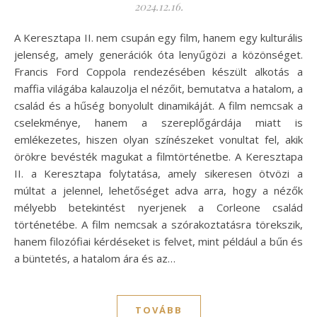
2024.12.16.
A Keresztapa II. nem csupán egy film, hanem egy kulturális
jelenség, amely generációk óta lenyűgözi a közönséget.
Francis Ford Coppola rendezésében készült alkotás a
maffia világába kalauzolja el nézőit, bemutatva a hatalom, a
család és a hűség bonyolult dinamikáját. A film nemcsak a
cselekménye, hanem a szereplőgárdája miatt is
emlékezetes, hiszen olyan színészeket vonultat fel, akik
örökre bevésték magukat a filmtörténetbe. A Keresztapa
II. a Keresztapa folytatása, amely sikeresen ötvözi a
múltat a jelennel, lehetőséget adva arra, hogy a nézők
mélyebb betekintést nyerjenek a Corleone család
történetébe. A film nemcsak a szórakoztatásra törekszik,
hanem filozófiai kérdéseket is felvet, mint például a bűn és
a büntetés, a hatalom ára és az…
TOVÁBB