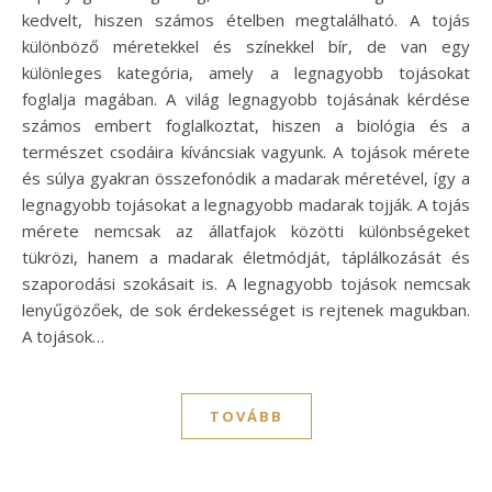
kedvelt, hiszen számos ételben megtalálható. A tojás
különböző méretekkel és színekkel bír, de van egy
különleges kategória, amely a legnagyobb tojásokat
foglalja magában. A világ legnagyobb tojásának kérdése
számos embert foglalkoztat, hiszen a biológia és a
természet csodáira kíváncsiak vagyunk. A tojások mérete
és súlya gyakran összefonódik a madarak méretével, így a
legnagyobb tojásokat a legnagyobb madarak tojják. A tojás
mérete nemcsak az állatfajok közötti különbségeket
tükrözi, hanem a madarak életmódját, táplálkozását és
szaporodási szokásait is. A legnagyobb tojások nemcsak
lenyűgözőek, de sok érdekességet is rejtenek magukban.
A tojások…
TOVÁBB