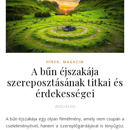
,
HÍREK
MAGAZIN
A bűn éjszakája
szereposztásának titkai és
érdekességei
2025.03.03.
A bűn éjszakája egy olyan filmélmény, amely nem csupán a
cselekményével, hanem a szereplőgárdájával is lenyűgöz.