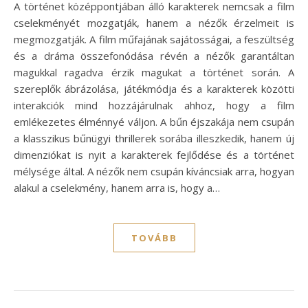
A történet középpontjában álló karakterek nemcsak a film
cselekményét mozgatják, hanem a nézők érzelmeit is
megmozgatják. A film műfajának sajátosságai, a feszültség
és a dráma összefonódása révén a nézők garantáltan
magukkal ragadva érzik magukat a történet során. A
szereplők ábrázolása, játékmódja és a karakterek közötti
interakciók mind hozzájárulnak ahhoz, hogy a film
emlékezetes élménnyé váljon. A bűn éjszakája nem csupán
a klasszikus bűnügyi thrillerek sorába illeszkedik, hanem új
dimenziókat is nyit a karakterek fejlődése és a történet
mélysége által. A nézők nem csupán kíváncsiak arra, hogyan
alakul a cselekmény, hanem arra is, hogy a…
TOVÁBB