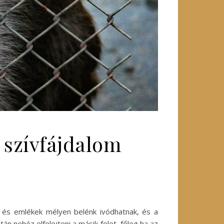
a szívfájdalom
k és emlékek mélyen belénk ivódhatnak, és a
n nehéz elfelejteni a másik felet, főleg ha az