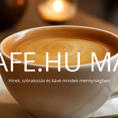
AFE.HU M
Hírek, szórakozás és kávé minden mennyiségben