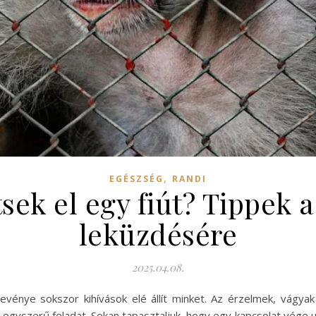
,
EGÉSZSÉG
RANDI
sek el egy fiút? Tippek 
leküzdésére
2025.04.08.
evénye sokszor kihívások elé állít minket. Az érzelmek, vágya
egyszerű feladat. Sokan tapasztaljuk, hogy egy kapcsolat vége utá