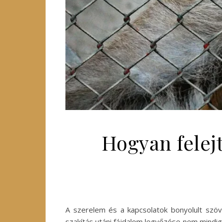
Hogyan felejt
A szerelem és a kapcsolatok bonyolult szöv
szakítás utáni fájdalom legyőzése nem mindig 