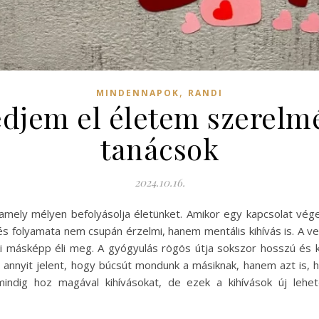
,
MINDENNAPOK
RANDI
jem el életem szerelmé
tanácsok
2024.10.16.
amely mélyen befolyásolja életünket. Amikor egy kapcsolat vége
 folyamata nem csupán érzelmi, hanem mentális kihívás is. A 
i másképp éli meg. A gyógyulás rögös útja sokszor hosszú és k
 annyit jelent, hogy búcsút mondunk a másiknak, hanem azt is, h
mindig hoz magával kihívásokat, de ezek a kihívások új lehe