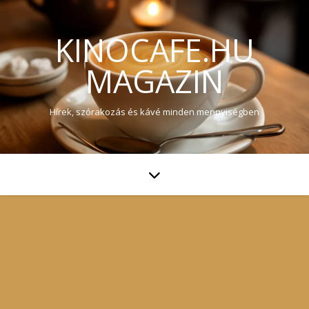
KINOCAFE.HU
MAGAZIN
Hírek, szórakozás és kávé minden mennyiségben