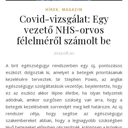
,
HÍREK
MAGAZIN
Covid-vizsgálat: Egy
vezető NHS-orvos
félelméről számolt be
2025.08.20.
A brit egészségügyi rendszerben egy új, pontozásos
eszközt dolgoztak ki, amelyet a betegek prioritásainak
kezelésére terveztek. Sir Stephen Powis, az angliai
egészségügyi szolgáltatások vezetője, bejelentette, hogy
ez az eszköz akkor lépne életbe, ha olyan helyzetek
adódnak, amikor sürgősen szükség van arra, hogy a
betegek kezelésének sorrendjét meg kell határozni. Az új
rendszer célja, hogy segítse az egészségügyi
szakembereket abban, hogy a legnagyobb szükségben
lévő betegeket előnyben részesítsék, különösen a krónikus