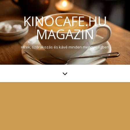
KINOCAFE.HU
MAGAZIN
Hírek, szórakozás és kávé minden mennyiségben