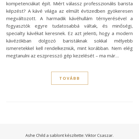
kompetenciákat épít. Miért válassz professzionális barista
képzést? A kávé világa az elmúlt évtizedben gyökeresen
megváltozott. A harmadik kávéhullám térnyerésével a
fogyasztók egyre tudatosabbá váltak, és minőségi,
specialty kávékat keresnek. Ez azt jelenti, hogy a modern
kávézókban dolgozó baristáknak sokkal mélyebb
ismeretekkel kell rendelkezniük, mint korábban. Nem elég
megtanulni az eszpresszó gép kezelését – ma már…
TOVÁBB
Ashe Child a sablont készítette:
Viktor Csaszar.