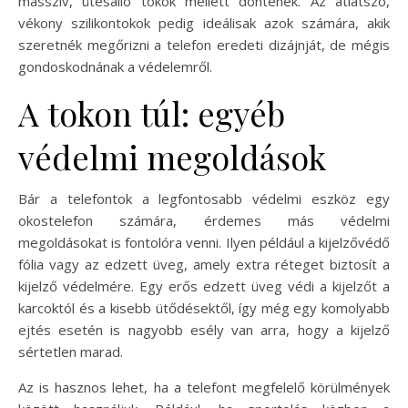
masszív, ütésálló tokok mellett döntenek. Az átlátszó,
vékony szilikontokok pedig ideálisak azok számára, akik
szeretnék megőrizni a telefon eredeti dizájnját, de mégis
gondoskodnának a védelemről.
A tokon túl: egyéb
védelmi megoldások
Bár a telefontok a legfontosabb védelmi eszköz egy
okostelefon számára, érdemes más védelmi
megoldásokat is fontolóra venni. Ilyen például a kijelzővédő
fólia vagy az edzett üveg, amely extra réteget biztosít a
kijelző védelmére. Egy erős edzett üveg védi a kijelzőt a
karcoktól és a kisebb ütődésektől, így még egy komolyabb
ejtés esetén is nagyobb esély van arra, hogy a kijelző
sértetlen marad.
Az is hasznos lehet, ha a telefont megfelelő körülmények