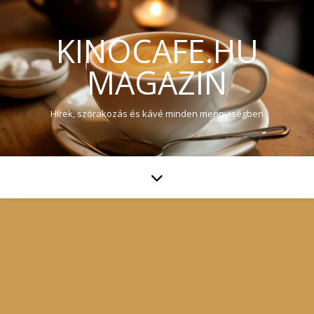
KINOCAFE.HU
MAGAZIN
Hírek, szórakozás és kávé minden mennyiségben