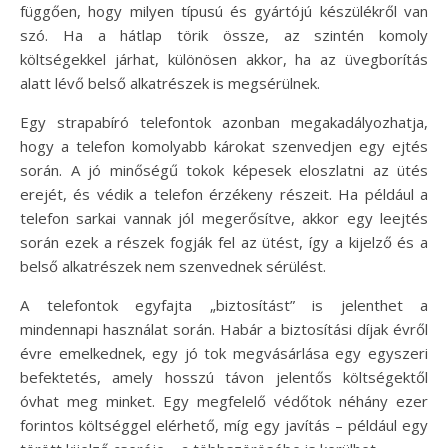
függően, hogy milyen típusú és gyártójú készülékről van
szó. Ha a hátlap törik össze, az szintén komoly
költségekkel járhat, különösen akkor, ha az üvegborítás
alatt lévő belső alkatrészek is megsérülnek.
Egy strapabíró telefontok azonban megakadályozhatja,
hogy a telefon komolyabb károkat szenvedjen egy ejtés
során. A jó minőségű tokok képesek eloszlatni az ütés
erejét, és védik a telefon érzékeny részeit. Ha például a
telefon sarkai vannak jól megerősítve, akkor egy leejtés
során ezek a részek fogják fel az ütést, így a kijelző és a
belső alkatrészek nem szenvednek sérülést.
A telefontok egyfajta „biztosítást” is jelenthet a
mindennapi használat során. Habár a biztosítási díjak évről
évre emelkednek, egy jó tok megvásárlása egy egyszeri
befektetés, amely hosszú távon jelentős költségektől
óvhat meg minket. Egy megfelelő védőtok néhány ezer
forintos költséggel elérhető, míg egy javítás – például egy