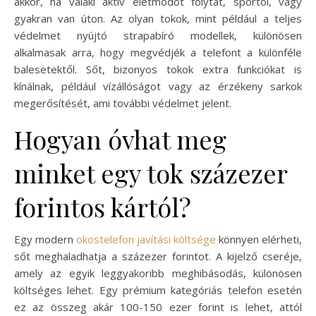
akkor, ha valaki aktív életmódot folytat, sportol, vagy
gyakran van úton. Az olyan tokok, mint például a teljes
védelmet nyújtó strapabíró modellek, különösen
alkalmasak arra, hogy megvédjék a telefont a különféle
balesetektől. Sőt, bizonyos tokok extra funkciókat is
kínálnak, például vízállóságot vagy az érzékeny sarkok
megerősítését, ami további védelmet jelent.
Hogyan óvhat meg
minket egy tok százezer
forintos kártól?
Egy modern
okostelefon javítási költsége
könnyen elérheti,
sőt meghaladhatja a százezer forintot. A kijelző cseréje,
amely az egyik leggyakoribb meghibásodás, különösen
költséges lehet. Egy prémium kategóriás telefon esetén
ez az összeg akár 100-150 ezer forint is lehet, attól