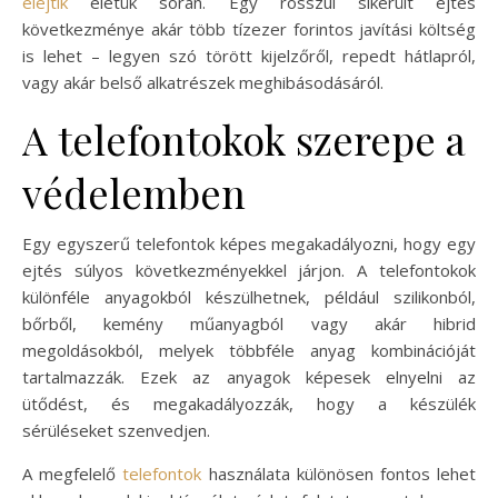
elejtik
életük során. Egy rosszul sikerült ejtés
következménye akár több tízezer forintos javítási költség
is lehet – legyen szó törött kijelzőről, repedt hátlapról,
vagy akár belső alkatrészek meghibásodásáról.
A telefontokok szerepe a
védelemben
Egy egyszerű telefontok képes megakadályozni, hogy egy
ejtés súlyos következményekkel járjon. A telefontokok
különféle anyagokból készülhetnek, például szilikonból,
bőrből, kemény műanyagból vagy akár hibrid
megoldásokból, melyek többféle anyag kombinációját
tartalmazzák. Ezek az anyagok képesek elnyelni az
ütődést, és megakadályozzák, hogy a készülék
sérüléseket szenvedjen.
A megfelelő
telefontok
használata különösen fontos lehet