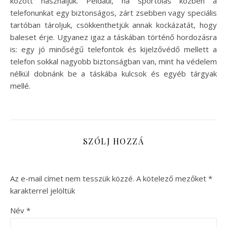
között használjuk. Például, ha sportolás közben a
telefonunkat egy biztonságos, zárt zsebben vagy speciális
tartóban tároljuk, csökkenthetjük annak kockázatát, hogy
baleset érje. Ugyanez igaz a táskában történő hordozásra
is: egy jó minőségű telefontok és kijelzővédő mellett a
telefon sokkal nagyobb biztonságban van, mint ha védelem
nélkül dobnánk be a táskába kulcsok és egyéb tárgyak
mellé.
SZÓLJ HOZZÁ
Az e-mail címet nem tesszük közzé.
A kötelező mezőket
*
karakterrel jelöltük
Név
*