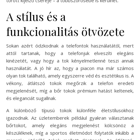
törött kijelző cseréje – a többszörösébe is kerülhet.
A stílus és a
funkcionalitás ötvözete
Sokan azért ódzkodnak a telefontok használatától, mert
attól tartanak, hogy a telefonjuk elveszíti elegáns
kinézetét, vagy hogy a tok kényelmetlenné teszi annak
használatát. A jó hír az, hogy a piacon ma már számos
olyan tok található, amely egyszerre véd és esztétikus is. A
vékony, átlátszó tokok megőrzik a telefon eredeti
megjelenését, míg a bőr tokok prémium hatást keltenek,
és eleganciát sugallnak.
A különböző típusú tokok különféle életstílusokhoz
igazodnak. Az üzletemberek például gyakran választanak
bőrtokot, amely elegáns megjelenést kölcsönöz a
készüléknek, míg a sportos életmódot folytatók inkább a