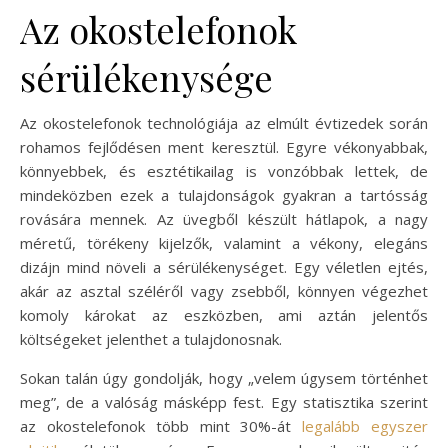
Az okostelefonok
sérülékenysége
Az okostelefonok technológiája az elmúlt évtizedek során
rohamos fejlődésen ment keresztül. Egyre vékonyabbak,
könnyebbek, és esztétikailag is vonzóbbak lettek, de
mindeközben ezek a tulajdonságok gyakran a tartósság
rovására mennek. Az üvegből készült hátlapok, a nagy
méretű, törékeny kijelzők, valamint a vékony, elegáns
dizájn mind növeli a sérülékenységet. Egy véletlen ejtés,
akár az asztal széléről vagy zsebből, könnyen végezhet
komoly károkat az eszközben, ami aztán jelentős
költségeket jelenthet a tulajdonosnak.
Sokan talán úgy gondolják, hogy „velem úgysem történhet
meg”, de a valóság másképp fest. Egy statisztika szerint
az okostelefonok több mint 30%-át
legalább egyszer