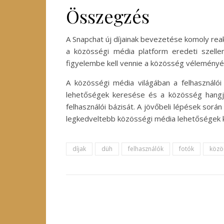
Összegzés
A Snapchat új díjainak bevezetése komoly reak
a közösségi média platform eredeti szelle
figyelembe kell vennie a közösség véleményét,
A közösségi média világában a felhasználói 
lehetőségek keresése és a közösség hangj
felhasználói bázisát. A jövőbeli lépések sor
legkedveltebb közösségi média lehetőségek 
díjak
düh
felhasználók
fotók
közö