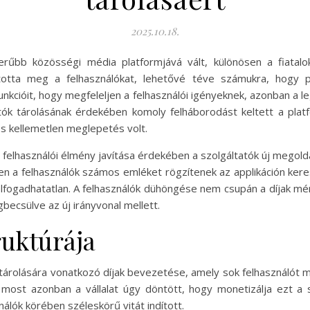
2025.10.18.
rűbb közösségi média platformjává vált, különösen a fiatalo
totta meg a felhasználókat, lehetővé téve számukra, hogy pi
unkcióit, hogy megfeleljen a felhasználói igényeknek, azonban a 
otók tárolásának érdekében komoly felháborodást keltett a pla
 és kellemetlen meglepetés volt.
a felhasználói élmény javítása érdekében a szolgáltatók új megol
szen a felhasználók számos emléket rögzítenek az applikáción ker
fogadhatatlan. A felhasználók dühöngése nem csupán a díjak mér
csülve az új irányvonal mellett.
ruktúrája
 tárolására vonatkozó díjak bevezetése, amely sok felhasználót m
, most azonban a vállalat úgy döntött, hogy monetizálja ezt a 
álók körében széleskörű vitát indított.