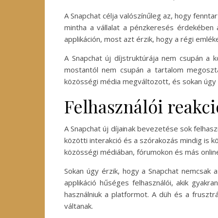
A Snapchat célja valószínűleg az, hogy fennt
mintha a vállalat a pénzkeresés érdekében 
applikáción, most azt érzik, hogy a régi emlékek
A Snapchat új díjstruktúrája nem csupán a k
mostantól nem csupán a tartalom megosztásá
közösségi média megváltozott, és sokan úgy é
Felhasználói reakc
A Snapchat új díjainak bevezetése sok felhas
közötti interakció és a szórakozás mindig is 
közösségi médiában, fórumokon és más online
Sokan úgy érzik, hogy a Snapchat nemcsak a
applikáció hűséges felhasználói, akik gyak
használniuk a platformot. A düh és a frusztr
váltanak.