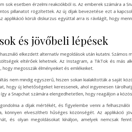
em sok esetben érzelmi reakciókból is. Az emberek számára a S
tos pillanatot rögzítettek. Az új díjak bevezetése ezt a kapcs
z applikáció körüli diskurzus egyúttal arra is rávilágít, hogy me
sok és jövőbeli lépések
elhasználó elkezdett alternatív megoldások után kutatni. Számos 
a költségek eltérőek lehetnek. Az Instagram, a TikTok és más al
a, hogy megosszák élményeiket és emlékeiket.
tás nem mindig egyszerű, hiszen sokan kialakították a saját közö
at, hogy új lehetőségeket keressenek, ahol ingyenesen tárolhatj
, így a Snapchat számára elengedhetetlen, hogy reagáljon a közös
ndolnia a díjak mértékét, és figyelembe venni a felhasználói
ra, könnyen elveszítheti hűséges közönségét. Az applikáció j
lmát, és olyan megoldásokat kínáljon, amelyek nemcsak fennt