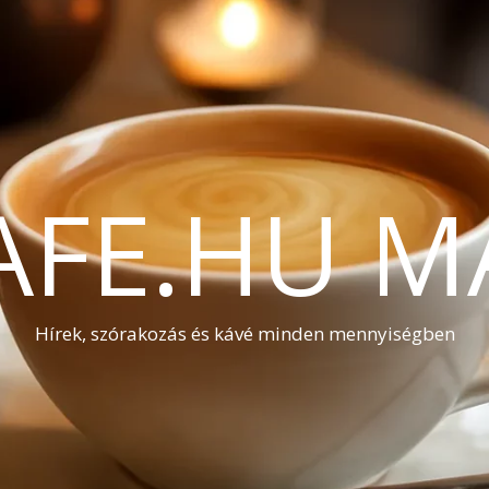
AFE.HU M
Hírek, szórakozás és kávé minden mennyiségben