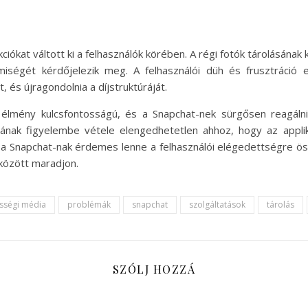
ciókat váltott ki a felhasználók körében. A régi fotók tárolásának
miségét kérdőjelezik meg. A felhasználói düh és frusztráció 
 és újragondolnia a díjstruktúráját.
élmény kulcsfontosságú, és a Snapchat-nek sürgősen reagálnia 
ának figyelembe vétele elengedhetetlen ahhoz, hogy az appl
án a Snapchat-nak érdemes lenne a felhasználói elégedettségre ös
között maradjon.
sségi média
problémák
snapchat
szolgáltatások
tárolás
SZÓLJ HOZZÁ