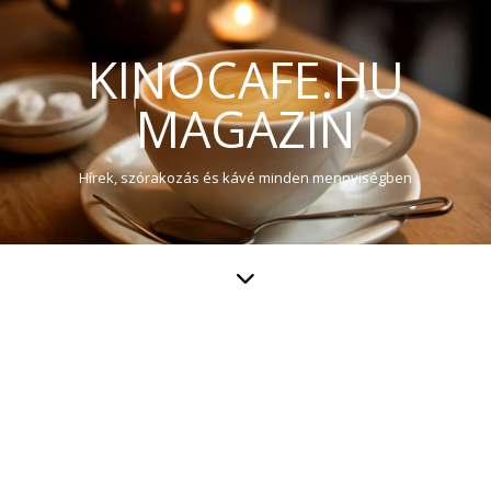
KINOCAFE.HU
MAGAZIN
Hírek, szórakozás és kávé minden mennyiségben