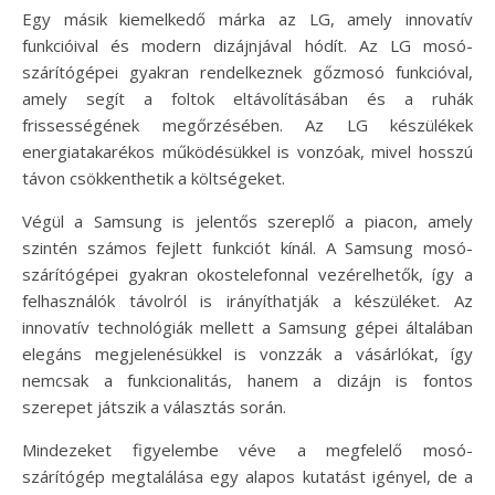
Egy másik kiemelkedő márka az LG, amely innovatív
funkcióival és modern dizájnjával hódít. Az LG mosó-
szárítógépei gyakran rendelkeznek gőzmosó funkcióval,
amely segít a foltok eltávolításában és a ruhák
frissességének megőrzésében. Az LG készülékek
energiatakarékos működésükkel is vonzóak, mivel hosszú
távon csökkenthetik a költségeket.
Végül a Samsung is jelentős szereplő a piacon, amely
szintén számos fejlett funkciót kínál. A Samsung mosó-
szárítógépei gyakran okostelefonnal vezérelhetők, így a
felhasználók távolról is irányíthatják a készüléket. Az
innovatív technológiák mellett a Samsung gépei általában
elegáns megjelenésükkel is vonzzák a vásárlókat, így
nemcsak a funkcionalitás, hanem a dizájn is fontos
szerepet játszik a választás során.
Mindezeket figyelembe véve a megfelelő mosó-
szárítógép megtalálása egy alapos kutatást igényel, de a