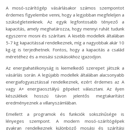
A mosó-szárítógép vásárlásakor számos szempontot
érdemes figyelembe venni, hogy a legjobban megfeleljen a
szükségleteinknek. Az egyik legfontosabb tényező a
kapacitás, amely meghatározza, hogy mennyi ruhát tudunk
egyszerre mosni és szárítani. A kisebb modellek általában
5-7 kg kapacitással rendelkeznek, míg a nagyobbak akár 10
kg-ig is terjedhetnek. Fontos, hogy a kapacitás a család
méretéhez és a mosási szokásokhoz igazodjon.
Az energiahatékonyság is kiemelkedő szerepet játszik a
vásárlás során. A legújabb modellek általában alacsonyabb
energiafogyasztással rendelkeznek, ezért érdemes az A
vagy A+ energiaosztályú gépeket választani. Az ilyen
készülékek hosszú távon jelentős megtakarítást
eredményeznek a villanyszámlában.
Emellett a programok és funkciók sokszínűsége is
lényeges szempont. A modern mosó-szárítógépek
gyakran rendelkeznek különböző mosási és szárítási