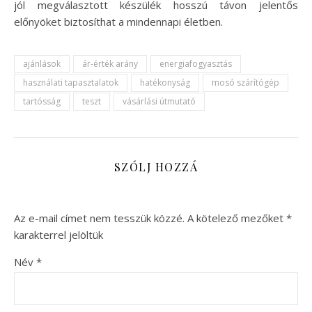
jól megválasztott készülék hosszú távon jelentős
előnyöket biztosíthat a mindennapi életben.
ajánlások
ár-érték arány
energiafogyasztás
használati tapasztalatok
hatékonyság
mosó szárítógép
tartósság
teszt
vásárlási útmutató
SZÓLJ HOZZÁ
Az e-mail címet nem tesszük közzé.
A kötelező mezőket
*
karakterrel jelöltük
Név
*