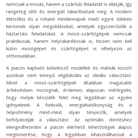
nemcsak a mosás, hanem a szárítás feladatát is ellátják, így
rengeteg időt és energiát takaríthatunk meg. A modern
életstílus és a rohanó mindennapok miatt egyre többen
keresnek olyan megoldásokat, amelyek egyszerűsítik a
háztartási feladatokat. A mosó-szárítógépek nemcsak
praktikusak, hanem helytakarékosak is, hiszen nem kell
külön mosógépet és szárítógépet is elhelyezni az
otthonunkban.
A piacon kapható különböző modellek és márkák között
azonban nem könnyű eligibilizálni az ideális választást.
Mivel a mosó-szárítógépek általában magasabb
árfekvésben mozognak, érdemes alaposan mérlegelni,
hogy melyik készülék felel meg legjobban az egyéni
igényeknek. A funkciók, energiahatékonyság és a
teljesítmény mind-mind olyan tényezők, amelyek
befolyásolják a választást. Az optimális döntéshez
elengedhetetlen a piacon elérhető lehetőségek alapos
megismerése, hogy a legjobban kihasználhassuk a