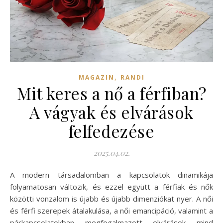
,
MAGAZIN
RANDI
Mit keres a nő a férfiban?
A vágyak és elvárások
felfedezése
2025.04.02.
A modern társadalomban a kapcsolatok dinamikája
folyamatosan változik, és ezzel együtt a férfiak és nők
közötti vonzalom is újabb és újabb dimenziókat nyer. A női
és férfi szerepek átalakulása, a női emancipáció, valamint a
párkapcsolatokban megfogalmazott elvárások mind