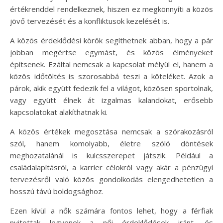
értékrenddel rendelkeznek, hiszen ez megkönnyíti a közös
jövő tervezését és a konfliktusok kezelését is.
A közös érdeklődési körök segíthetnek abban, hogy a pár
jobban megértse egymást, és közös élményeket
építsenek. Ezáltal nemcsak a kapcsolat mélyül el, hanem a
közös időtöltés is szorosabbá teszi a köteléket. Azok a
párok, akik együtt fedezik fel a világot, közösen sportolnak,
vagy együtt élnek át izgalmas kalandokat, erősebb
kapcsolatokat alakíthatnak ki.
A közös értékek megosztása nemcsak a szórakozásról
szól, hanem komolyabb, életre szóló döntések
meghozatalánál is kulcsszerepet játszik. Például a
családalapításról, a karrier célokról vagy akár a pénzügyi
tervezésről való közös gondolkodás elengedhetetlen a
hosszú távú boldogsághoz.
Ezen kívül a nők számára fontos lehet, hogy a férfiak
nyitottak legyenek a női érdeklődések iránt, és