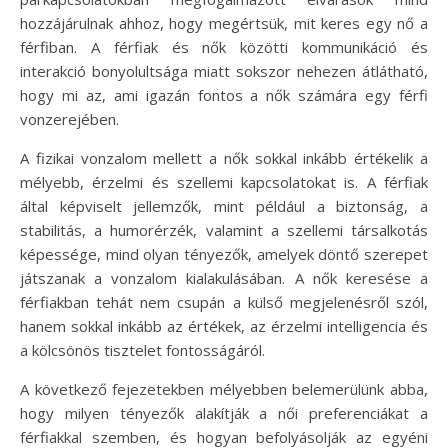
hozzájárulnak ahhoz, hogy megértsük, mit keres egy nő a
férfiban. A férfiak és nők közötti kommunikáció és
interakció bonyolultsága miatt sokszor nehezen átlátható,
hogy mi az, ami igazán fontos a nők számára egy férfi
vonzerejében.
A fizikai vonzalom mellett a nők sokkal inkább értékelik a
mélyebb, érzelmi és szellemi kapcsolatokat is. A férfiak
által képviselt jellemzők, mint például a biztonság, a
stabilitás, a humorérzék, valamint a szellemi társalkotás
képessége, mind olyan tényezők, amelyek döntő szerepet
játszanak a vonzalom kialakulásában. A nők keresése a
férfiakban tehát nem csupán a külső megjelenésről szól,
hanem sokkal inkább az értékek, az érzelmi intelligencia és
a kölcsönös tisztelet fontosságáról.
A következő fejezetekben mélyebben belemerülünk abba,
hogy milyen tényezők alakítják a női preferenciákat a
férfiakkal szemben, és hogyan befolyásolják az egyéni