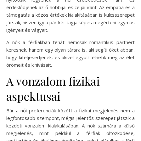
érdeklődjenek az ő hobbijai és céljai iránt. Az empátia és a
támogatás a közös értékek kialakításában is kulcsszerepet
játszik, hiszen így a pár két tagja képes megérteni egymás
igényeit és vágyait.
A nők a férfiakban tehát nemcsak romantikus partnert
keresnek, hanem egy olyan társra is, aki segíti őket abban,
hogy kiteljesedjenek, és akivel együtt élhetik meg az élet
örömeit és kihívásait.
A vonzalom fizikai
aspektusai
Bár a női preferenciák között a fizikai megjelenés nem a
legfontosabb szempont, mégis jelentős szerepet játszik a
kezdeti vonzalom kialakulásában. A nők számára a külső
megjelenés, mint például a férfiak öltözködése,
testtartása és általános ápoltsága, sokat elárulhat a férfi