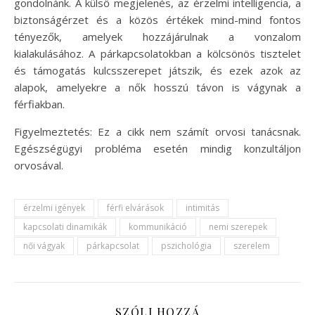
gondolnánk. A külső megjelenés, az érzelmi intelligencia, a
biztonságérzet és a közös értékek mind-mind fontos
tényezők, amelyek hozzájárulnak a vonzalom
kialakulásához. A párkapcsolatokban a kölcsönös tisztelet
és támogatás kulcsszerepet játszik, és ezek azok az
alapok, amelyekre a nők hosszú távon is vágynak a
férfiakban.
Figyelmeztetés: Ez a cikk nem számít orvosi tanácsnak.
Egészségügyi probléma esetén mindig konzultáljon
orvosával.
érzelmi igények
férfi elvárások
intimitás
kapcsolati dinamikák
kommunikáció
nemi szerepek
női vágyak
párkapcsolat
pszichológia
szerelem
SZÓLJ HOZZÁ