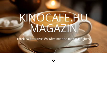
KINOCAFE.HU
MAGAZIN
Hírek, szórakozás és kávé minden mennyiségben