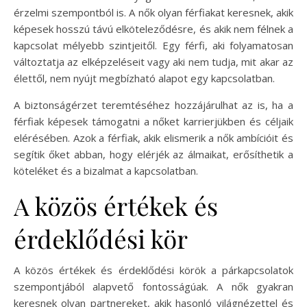
érzelmi szempontból is. A nők olyan férfiakat keresnek, akik
képesek hosszú távú elköteleződésre, és akik nem félnek a
kapcsolat mélyebb szintjeitől. Egy férfi, aki folyamatosan
változtatja az elképzeléseit vagy aki nem tudja, mit akar az
élettől, nem nyújt megbízható alapot egy kapcsolatban.
A biztonságérzet teremtéséhez hozzájárulhat az is, ha a
férfiak képesek támogatni a nőket karrierjükben és céljaik
elérésében. Azok a férfiak, akik elismerik a nők ambícióit és
segítik őket abban, hogy elérjék az álmaikat, erősíthetik a
köteléket és a bizalmat a kapcsolatban.
A közös értékek és
érdeklődési kör
A közös értékek és érdeklődési körök a párkapcsolatok
szempontjából alapvető fontosságúak. A nők gyakran
keresnek olyan partnereket, akik hasonló világnézettel és