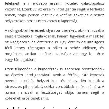
félelmeit, ami erősebb érzelmi kötelék kialakulásához
vezethet. Ezenkívül az érzelmi intelligencia segíti a férfiakat
abban, hogy jobban kezeljék a konfliktusokat és a nehéz
helyzeteket, ami szintén vonzó tulajdonság.
A nők gyakran keresnek olyan partnereket, akik nem csak a
saját érzéseikkel foglalkoznak, hanem figyelnek a másik fél
szükségleteire és érzéseire is. Egy érzelmileg intelligens
férfi képes támogatni a nőket a nehéz időkben, és
megérteni, amikor a nőnek szüksége van egy kis térre
vagy támogatásra.
Ezen túlmenően a humorérzék is szorosan összefonódik
az érzelmi intelligenciával. Azok a férfiak, akik képesek
nevetni a nehéz helyzeteken, és könnyedén kezelik a
stresszes pillanatokat, sokkal vonzóbbak a nők számára. A
humor nemcsak a feszültséget oldja, hanem segít a
kötelékek erősítésében is.