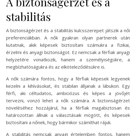
A biztonságérzet és a
stabilitás
A biztonságérzet és a stabilitás kulcsszerepet játszik a női
preferenciákban. A nők gyakran olyan partnerek után
kutatnak, akik képesek biztosítani számukra a fizikai,
érzelmi és anyagi biztonságot. Ez nemcsak a férfiak anyagi
helyzetére vonatkozik, hanem a személyiségükre, a
megbízhatóságukra és az elköteleződésükre is.
A nők számára fontos, hogy a férfiak képesek legyenek
kezelni a kihívásokat, és stabilan álljanak a lábukon. Egy
férfi, aki céltudatos, ambiciózus és képes a jövőjét
tervezni, vonzó lehet a nők számára. A biztonságérzet
növeléséhez hozzájárul, ha a férfiak magabiztosan és
határozottan állnak a választásaik mögött, és képesek
biztosítani a nőnek, hogy bármikor számíthat rájuk.
A stabilitás nemcsak anyagi értelemben fontos, hanem