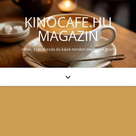
KINOCAFE.HU
MAGAZIN
Hírek, szórakozás és kávé minden mennyiségben