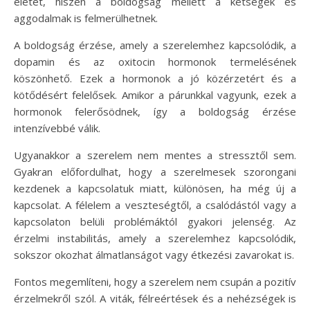
életet, hiszen a boldogság mellett a kétségek és
aggodalmak is felmerülhetnek.
A boldogság érzése, amely a szerelemhez kapcsolódik, a
dopamin és az oxitocin hormonok termelésének
köszönhető. Ezek a hormonok a jó közérzetért és a
kötődésért felelősek. Amikor a párunkkal vagyunk, ezek a
hormonok felerősödnek, így a boldogság érzése
intenzívebbé válik.
Ugyanakkor a szerelem nem mentes a stressztől sem.
Gyakran előfordulhat, hogy a szerelmesek szorongani
kezdenek a kapcsolatuk miatt, különösen, ha még új a
kapcsolat. A félelem a veszteségtől, a csalódástól vagy a
kapcsolaton belüli problémáktól gyakori jelenség. Az
érzelmi instabilitás, amely a szerelemhez kapcsolódik,
sokszor okozhat álmatlanságot vagy étkezési zavarokat is.
Fontos megemlíteni, hogy a szerelem nem csupán a pozitív
érzelmekről szól. A viták, félreértések és a nehézségek is