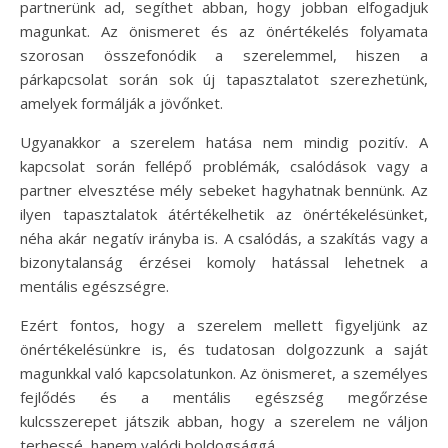
partnerünk ad, segíthet abban, hogy jobban elfogadjuk
magunkat. Az önismeret és az önértékelés folyamata
szorosan összefonódik a szerelemmel, hiszen a
párkapcsolat során sok új tapasztalatot szerezhetünk,
amelyek formálják a jövőnket.
Ugyanakkor a szerelem hatása nem mindig pozitív. A
kapcsolat során fellépő problémák, csalódások vagy a
partner elvesztése mély sebeket hagyhatnak bennünk. Az
ilyen tapasztalatok átértékelhetik az önértékelésünket,
néha akár negatív irányba is. A csalódás, a szakítás vagy a
bizonytalanság érzései komoly hatással lehetnek a
mentális egészségre.
Ezért fontos, hogy a szerelem mellett figyeljünk az
önértékelésünkre is, és tudatosan dolgozzunk a saját
magunkkal való kapcsolatunkon. Az önismeret, a személyes
fejlődés és a mentális egészség megőrzése
kulcsszerepet játszik abban, hogy a szerelem ne váljon
terhessé, hanem valódi boldogsággá.