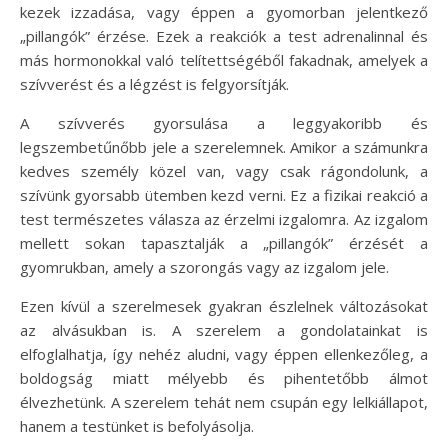
kezek izzadása, vagy éppen a gyomorban jelentkező
„pillangók” érzése. Ezek a reakciók a test adrenalinnal és
más hormonokkal való telítettségéből fakadnak, amelyek a
szívverést és a légzést is felgyorsítják.
A szívverés gyorsulása a leggyakoribb és
legszembetűnőbb jele a szerelemnek. Amikor a számunkra
kedves személy közel van, vagy csak rágondolunk, a
szívünk gyorsabb ütemben kezd verni. Ez a fizikai reakció a
test természetes válasza az érzelmi izgalomra. Az izgalom
mellett sokan tapasztalják a „pillangók” érzését a
gyomrukban, amely a szorongás vagy az izgalom jele.
Ezen kívül a szerelmesek gyakran észlelnek változásokat
az alvásukban is. A szerelem a gondolatainkat is
elfoglalhatja, így nehéz aludni, vagy éppen ellenkezőleg, a
boldogság miatt mélyebb és pihentetőbb álmot
élvezhetünk. A szerelem tehát nem csupán egy lelkiállapot,
hanem a testünket is befolyásolja.