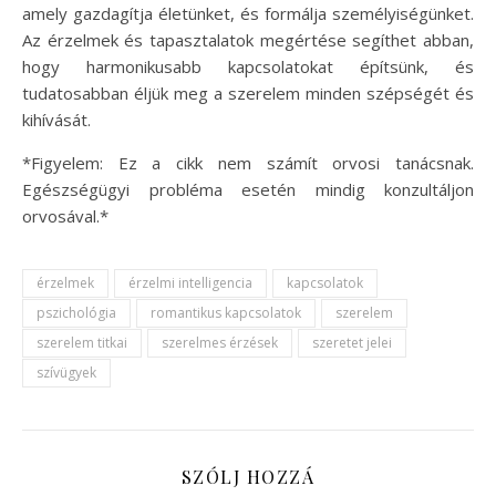
amely gazdagítja életünket, és formálja személyiségünket.
Az érzelmek és tapasztalatok megértése segíthet abban,
hogy harmonikusabb kapcsolatokat építsünk, és
tudatosabban éljük meg a szerelem minden szépségét és
kihívását.
*Figyelem: Ez a cikk nem számít orvosi tanácsnak.
Egészségügyi probléma esetén mindig konzultáljon
orvosával.*
érzelmek
érzelmi intelligencia
kapcsolatok
pszichológia
romantikus kapcsolatok
szerelem
szerelem titkai
szerelmes érzések
szeretet jelei
szívügyek
SZÓLJ HOZZÁ