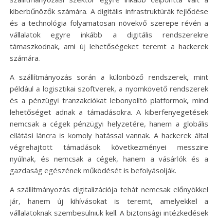
kiberbűnözők számára. A digitális infrastruktúrák fejlődése
és a technológia folyamatosan növekvő szerepe révén a
vállalatok egyre inkább a digitális rendszerekre
támaszkodnak, ami új lehetőségeket teremt a hackerek
számára.
A szállítmányozás során a különböző rendszerek, mint
például a logisztikai szoftverek, a nyomkövető rendszerek
és a pénzügyi tranzakciókat lebonyolító platformok, mind
lehetőséget adnak a támadásokra. A kiberfenyegetések
nemcsak a cégek pénzügyi helyzetére, hanem a globális
ellátási láncra is komoly hatással vannak. A hackerek által
végrehajtott támadások következményei messzire
nyúlnak, és nemcsak a cégek, hanem a vásárlók és a
gazdaság egészének működését is befolyásolják.
A szállítmányozás digitalizációja tehát nemcsak előnyökkel
jár, hanem új kihívásokat is teremt, amelyekkel a
vállalatoknak szembesülniük kell. A biztonsági intézkedések