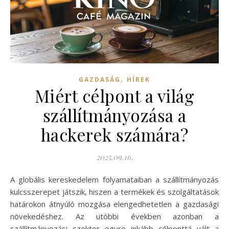
,
GAZDASÁG
HÍREK
Miért célpont a világ
szállítmányozása a
hackerek számára?
2025.09.16.
A globális kereskedelem folyamataiban a szállítmányozás
kulcsszerepet játszik, hiszen a termékek és szolgáltatások
határokon átnyúló mozgása elengedhetetlen a gazdasági
növekedéshez. Az utóbbi években azonban a
szállítmányozási szektor egyre inkább célponttá vált a