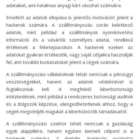
adataikat, ami hatalmas anyagi kárt okozhat számukra.
Emellett az adatok ellopása is jelentős motivációt jelent a
hackerek számára. A szállítmányozás során keletkező
adatok, mint például a szállítmányok nyomkövetési
információi és a vásárlók személyes adatai, rendkívül
értékesek a feketepiacokon. A hackerek ezeket az
adatokat gyakran értékesítik, vagy saját céljaikra használják
fel, ami további kockázatokat jelent a cégek számára.
A szállítmányozási vállalatoknak tehát nemcsak a pénzügyi
veszteségekkel, hanem az adatok védelmével is
foglalkozniuk kell. A megfelelő kiberbiztonsági
intézkedések, mint például a rendszeres biztonsági auditok
és a dolgozók képzése, elengedhetetlenek ahhoz, hogy a
cégek megvédjék magukat a kiberbűnözők támadásaitól.
A szállítmányozási szektor tehát nemcsak a gazdaság
egyik alappillére, hanem egyben kiemelt célpont is a
hackerek számára. A digitális átalakulás nyújtotta