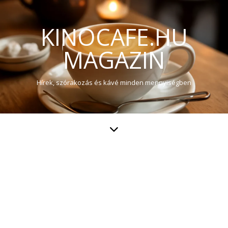
KINOCAFE.HU
MAGAZIN
Hírek, szórakozás és kávé minden mennyiségben