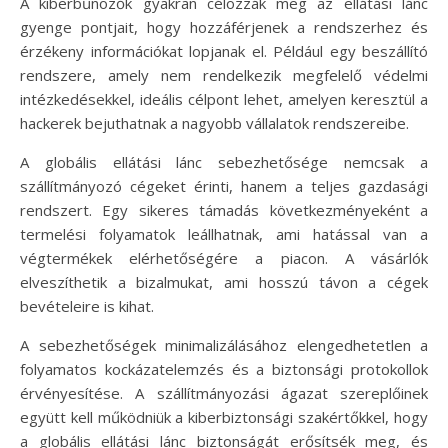
A kiberbűnözők gyakran célozzák meg az ellátási lánc
gyenge pontjait, hogy hozzáférjenek a rendszerhez és
érzékeny információkat lopjanak el. Például egy beszállító
rendszere, amely nem rendelkezik megfelelő védelmi
intézkedésekkel, ideális célpont lehet, amelyen keresztül a
hackerek bejuthatnak a nagyobb vállalatok rendszereibe.
A globális ellátási lánc sebezhetősége nemcsak a
szállítmányozó cégeket érinti, hanem a teljes gazdasági
rendszert. Egy sikeres támadás következményeként a
termelési folyamatok leállhatnak, ami hatással van a
végtermékek elérhetőségére a piacon. A vásárlók
elveszíthetik a bizalmukat, ami hosszú távon a cégek
bevételeire is kihat.
A sebezhetőségek minimalizálásához elengedhetetlen a
folyamatos kockázatelemzés és a biztonsági protokollok
érvényesítése. A szállítmányozási ágazat szereplőinek
együtt kell működniük a kiberbiztonsági szakértőkkel, hogy
a globális ellátási lánc biztonságát erősítsék meg, és