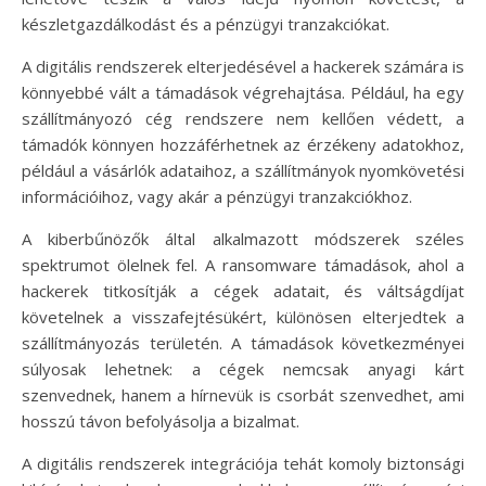
készletgazdálkodást és a pénzügyi tranzakciókat.
A digitális rendszerek elterjedésével a hackerek számára is
könnyebbé vált a támadások végrehajtása. Például, ha egy
szállítmányozó cég rendszere nem kellően védett, a
támadók könnyen hozzáférhetnek az érzékeny adatokhoz,
például a vásárlók adataihoz, a szállítmányok nyomkövetési
információihoz, vagy akár a pénzügyi tranzakciókhoz.
A kiberbűnözők által alkalmazott módszerek széles
spektrumot ölelnek fel. A ransomware támadások, ahol a
hackerek titkosítják a cégek adatait, és váltságdíjat
követelnek a visszafejtésükért, különösen elterjedtek a
szállítmányozás területén. A támadások következményei
súlyosak lehetnek: a cégek nemcsak anyagi kárt
szenvednek, hanem a hírnevük is csorbát szenvedhet, ami
hosszú távon befolyásolja a bizalmat.
A digitális rendszerek integrációja tehát komoly biztonsági