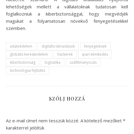
lehetőségek mellett a vállalatoknak tudatosan kell
foglalkozniuk a kiberbiztonsággal, hogy megvédjék
magukat a folyamatosan növekvő fenyegetésekkel
szemben.
adatvédelem
digitális támadások
fenyegetések
globális kereskedelem
hackerek
ipari kémkedés
kiberbiztonság
logisztika
szállítmányozás
technológiai fejlődés
SZÓLJ HOZZÁ
Az e-mail címet nem tesszük közzé.
A kötelező mezőket
*
karakterrel jelöltük