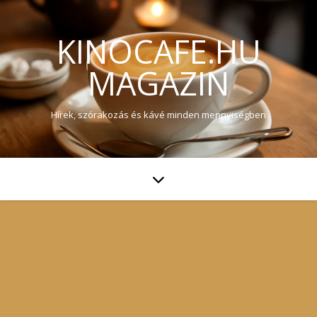
KINOCAFE.HU
MAGAZIN
Hírek, szórakozás és kávé minden mennyiségben