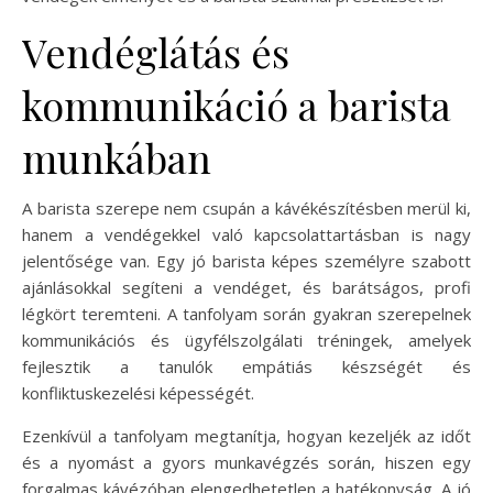
Vendéglátás és
kommunikáció a barista
munkában
A barista szerepe nem csupán a kávékészítésben merül ki,
hanem a vendégekkel való kapcsolattartásban is nagy
jelentősége van. Egy jó barista képes személyre szabott
ajánlásokkal segíteni a vendéget, és barátságos, profi
légkört teremteni. A tanfolyam során gyakran szerepelnek
kommunikációs és ügyfélszolgálati tréningek, amelyek
fejlesztik a tanulók empátiás készségét és
konfliktuskezelési képességét.
Ezenkívül a tanfolyam megtanítja, hogyan kezeljék az időt
és a nyomást a gyors munkavégzés során, hiszen egy
forgalmas kávézóban elengedhetetlen a hatékonyság. A jó