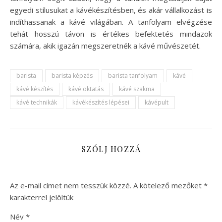
egyedi stílusukat a kávékészítésben, és akár vállalkozást is
indíthassanak a kávé világában. A tanfolyam elvégzése
tehát hosszú távon is értékes befektetés mindazok
számára, akik igazán megszeretnék a kávé művészetét.
barista
barista képzés
barista tanfolyam
kávé
kávé készítés
kávé oktatás
kávé szakma
kávé technikák
kávékészítés lépései
kávépult
SZÓLJ HOZZÁ
Az e-mail címet nem tesszük közzé.
A kötelező mezőket
*
karakterrel jelöltük
Név
*