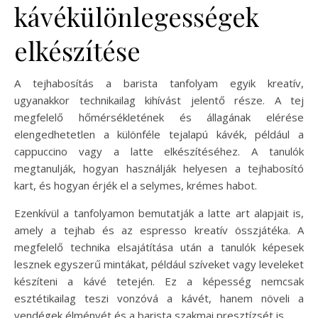
kávékülönlegességek
elkészítése
A tejhabosítás a barista tanfolyam egyik kreatív,
ugyanakkor technikailag kihívást jelentő része. A tej
megfelelő hőmérsékletének és állagának elérése
elengedhetetlen a különféle tejalapú kávék, például a
cappuccino vagy a latte elkészítéséhez. A tanulók
megtanulják, hogyan használják helyesen a tejhabosító
kart, és hogyan érjék el a selymes, krémes habot.
Ezenkívül a tanfolyamon bemutatják a latte art alapjait is,
amely a tejhab és az espresso kreatív összjátéka. A
megfelelő technika elsajátítása után a tanulók képesek
lesznek egyszerű mintákat, például szíveket vagy leveleket
készíteni a kávé tetején. Ez a képesség nemcsak
esztétikailag teszi vonzóvá a kávét, hanem növeli a
vendégek élményét és a barista szakmai presztízsét is.