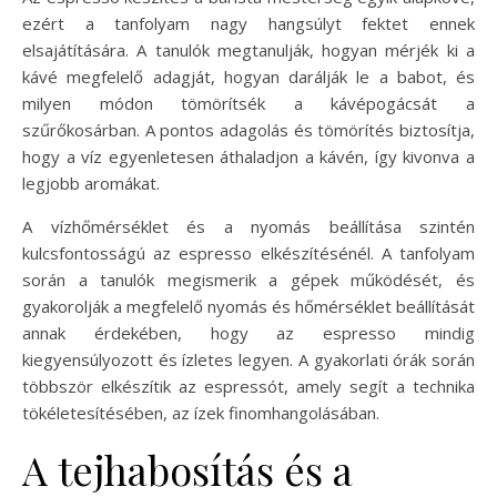
ezért a tanfolyam nagy hangsúlyt fektet ennek
elsajátítására. A tanulók megtanulják, hogyan mérjék ki a
kávé megfelelő adagját, hogyan darálják le a babot, és
milyen módon tömörítsék a kávépogácsát a
szűrőkosárban. A pontos adagolás és tömörítés biztosítja,
hogy a víz egyenletesen áthaladjon a kávén, így kivonva a
legjobb aromákat.
A vízhőmérséklet és a nyomás beállítása szintén
kulcsfontosságú az espresso elkészítésénél. A tanfolyam
során a tanulók megismerik a gépek működését, és
gyakorolják a megfelelő nyomás és hőmérséklet beállítását
annak érdekében, hogy az espresso mindig
kiegyensúlyozott és ízletes legyen. A gyakorlati órák során
többször elkészítik az espressót, amely segít a technika
tökéletesítésében, az ízek finomhangolásában.
A tejhabosítás és a