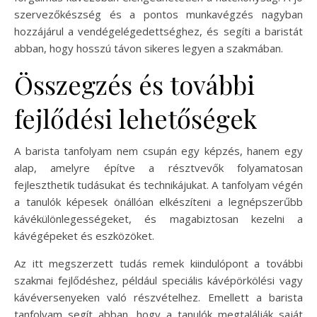
szervezőkészség és a pontos munkavégzés nagyban
hozzájárul a vendégelégedettséghez, és segíti a baristát
abban, hogy hosszú távon sikeres legyen a szakmában.
Összegzés és további
fejlődési lehetőségek
A barista tanfolyam nem csupán egy képzés, hanem egy
alap, amelyre építve a résztvevők folyamatosan
fejleszthetik tudásukat és technikájukat. A tanfolyam végén
a tanulók képesek önállóan elkészíteni a legnépszerűbb
kávékülönlegességeket, és magabiztosan kezelni a
kávégépeket és eszközöket.
Az itt megszerzett tudás remek kiindulópont a további
szakmai fejlődéshez, például speciális kávépörkölési vagy
kávéversenyeken való részvételhez. Emellett a barista
tanfolyam segít abban, hogy a tanulók megtalálják saját