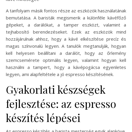
A tanfolyam másik fontos része az eszközök használatának
bemutatása. A baristák megismerik a különféle kávéfőző
gépeket, a darálókat, a tamper eszközt, valamint a
tejhabosító berendezéseket. Ezek az eszközök mind
hozzájárulnak ahhoz, hogy a kávé elkészítése precíz és
magas színvonalú legyen. A tanulók megtanulják, hogyan
kell helyesen beállítani a darálót, hogy az őrlemény
szemcsemérete optimális legyen, valamint hogyan kell
használni a tampert, hogy a kávépogácsa egyenletes
legyen, ami alapfeltétele a jó espresso készítésének.
Gyakorlati készségek
fejlesztése: az espresso
készítés lépései
Az espresso készítés a barista mesterség egyik alapköve,