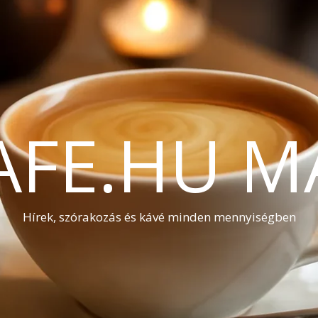
AFE.HU M
Hírek, szórakozás és kávé minden mennyiségben