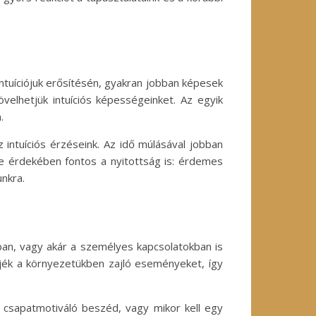
ntuíciójuk erősítésén, gyakran jobban képesek
velhetjük intuíciós képességeinket. Az egyik
.
intuíciós érzéseink. Az idő múlásával jobban
se érdekében fontos a nyitottság is: érdemes
nkra.
kban, vagy akár a személyes kapcsolatokban is
ljék a környezetükben zajló eseményeket, így
y csapatmotiváló beszéd, vagy mikor kell egy