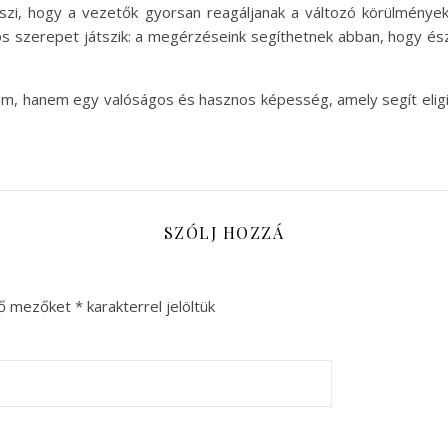
teszi, hogy a vezetők gyorsan reagáljanak a változó körülmények
os szerepet játszik: a megérzéseink segíthetnek abban, hogy és
lom, hanem egy valóságos és hasznos képesség, amely segít eligi
SZÓLJ HOZZÁ
ző mezőket
*
karakterrel jelöltük