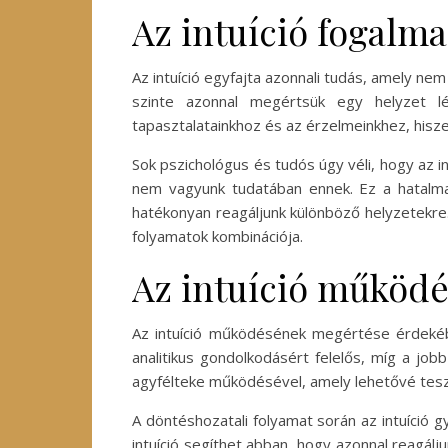
Az intuíció fogalma
Az intuíció egyfajta azonnali tudás, amely ne
szinte azonnal megértsük egy helyzet lé
tapasztalatainkhoz és az érzelmeinkhez, hisz
Sok pszichológus és tudós úgy véli, hogy az i
nem vagyunk tudatában ennek. Ez a hatalmas 
hatékonyan reagáljunk különböző helyzetekre
folyamatok kombinációja.
Az intuíció működ
Az intuíció működésének megértése érdekébe
analitikus gondolkodásért felelős, míg a jobb 
agyfélteke működésével, amely lehetővé tes
A döntéshozatali folyamat során az intuíció g
intuíció segíthet abban, hogy azonnal reagálj