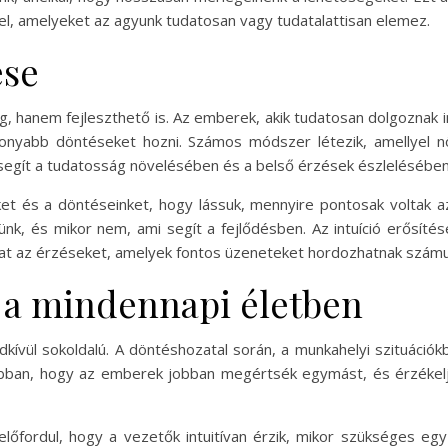
k el, amelyeket az agyunk tudatosan vagy tudatalattisan elemez.
ése
g, hanem fejleszthető is. Az emberek, akik tudatosan dolgoznak i
ékonyabb döntéseket hozni. Számos módszer létezik, amellyel nö
egít a tudatosság növelésében és a belső érzések észlelésében
t és a döntéseinket, hogy lássuk, mennyire pontosak voltak az 
nk, és mikor nem, ami segít a fejlődésben. Az intuíció erősíté
okat az érzéseket, amelyek fontos üzeneteket hordozhatnak számu
e a mindennapi életben
dkívül sokoldalú. A döntéshozatal során, a munkahelyi szituáció
t abban, hogy az emberek jobban megértsék egymást, és érzéke
lőfordul, hogy a vezetők intuitívan érzik, mikor szükséges eg