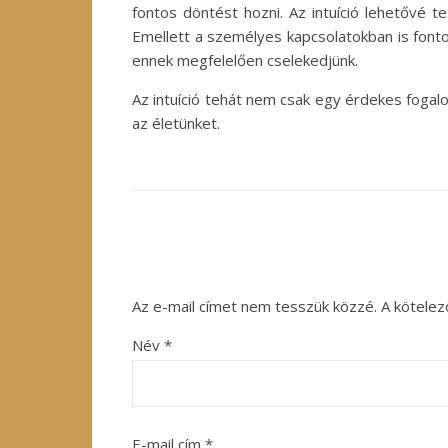
fontos döntést hozni. Az intuíció lehetővé 
Emellett a személyes kapcsolatokban is font
ennek megfelelően cselekedjünk.
Az intuíció tehát nem csak egy érdekes foga
az életünket.
Az e-mail címet nem tesszük közzé.
A kötele
Név
*
E-mail cím
*