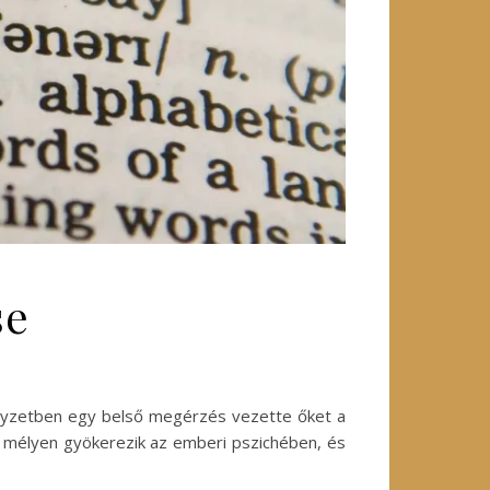
se
helyzetben egy belső megérzés vezette őket a
y mélyen gyökerezik az emberi pszichében, és