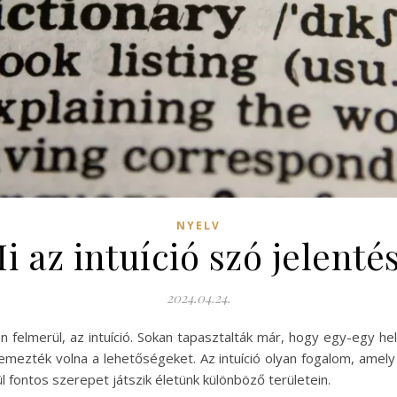
NYELV
i az intuíció szó jelenté
2024.04.24.
n felmerül, az intuíció. Sokan tapasztalták már, hogy egy-egy 
lemezték volna a lehetőségeket. Az intuíció olyan fogalom, amel
fontos szerepet játszik életünk különböző területein.