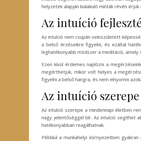
helyzetek alapján kialakuló minták révén érjü
Az intuíció fejleszt
Az intuíció nem csupán veleszületett képessé
a belső érzéseikre figyelni, és ezáltal hat
leghatékonyabb módszer a meditáció, amely s
Ezen kívül érdemes naplózni a megérzéseinke
megérthetjük, mikor volt helyes a megérzésü
figyelni a belső hangra, és nem elnyomni az
Az intuíció szerep
Az intuíció szerepe a mindennapi életben ren
nagy jelentőséggel bír. Az intuíció segíthe
hatékonyabban reagálhatnak.
Például a munkahelyi környezetben gyakran e