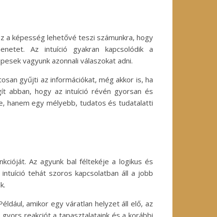
. Ez a képesség lehetővé teszi számunkra, hogy
netet. Az intuíció gyakran kapcsolódik a
pesek vagyunk azonnali válaszokat adni.
osan gyűjti az információkat, még akkor is, ha
gít abban, hogy az intuíció révén gyorsan és
e, hanem egy mélyebb, tudatos és tudatalatti
ióját. Az agyunk bal féltekéje a logikus és
z intuíció tehát szoros kapcsolatban áll a jobb
k.
ldául, amikor egy váratlan helyzet áll elő, az
 gyors reakciót a tapasztalataink és a korábbi