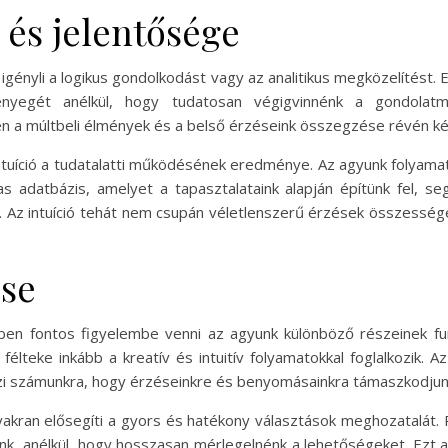
 és jelentősége
m igényli a logikus gondolkodást vagy az analitikus megközelítést
nyegét anélkül, hogy tudatosan végigvinnénk a gondolatme
en a múltbeli élmények és a belső érzéseink összegzése révén ké
ntuíció a tudatalatti működésének eredménye. Az agyunk folyamat
adatbázis, amelyet a tapasztalataink alapján építünk fel, se
. Az intuíció tehát nem csupán véletlenszerű érzések összesség
ése
n fontos figyelembe venni az agyunk különböző részeinek funkc
félteke inkább a kreatív és intuitív folyamatokkal foglalkozik. A
zi számunkra, hogy érzéseinkre és benyomásainkra támaszkodjun
yakran elősegíti a gyors és hatékony választások meghozatalát. Pé
unk, anélkül, hogy hosszasan mérlegelnénk a lehetőségeket. Ezt a