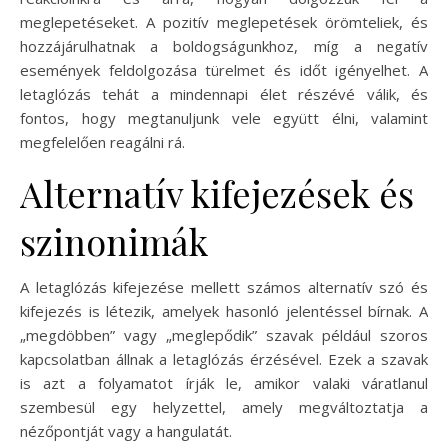
meglepetéseket. A pozitív meglepetések örömteliek, és
hozzájárulhatnak a boldogságunkhoz, míg a negatív
események feldolgozása türelmet és időt igényelhet. A
letaglózás tehát a mindennapi élet részévé válik, és
fontos, hogy megtanuljunk vele együtt élni, valamint
megfelelően reagálni rá.
Alternatív kifejezések és
szinonimák
A letaglózás kifejezése mellett számos alternatív szó és
kifejezés is létezik, amelyek hasonló jelentéssel bírnak. A
„megdöbben” vagy „meglepődik” szavak például szoros
kapcsolatban állnak a letaglózás érzésével. Ezek a szavak
is azt a folyamatot írják le, amikor valaki váratlanul
szembesül egy helyzettel, amely megváltoztatja a
nézőpontját vagy a hangulatát.