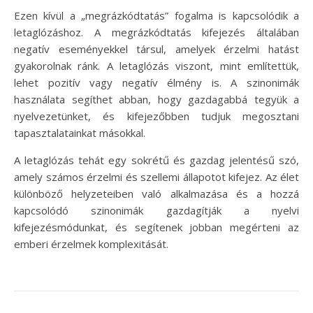
Ezen kívül a „megrázkódtatás” fogalma is kapcsolódik a
letaglózáshoz. A megrázkódtatás kifejezés általában
negatív eseményekkel társul, amelyek érzelmi hatást
gyakorolnak ránk. A letaglózás viszont, mint említettük,
lehet pozitív vagy negatív élmény is. A szinonimák
használata segíthet abban, hogy gazdagabbá tegyük a
nyelvezetünket, és kifejezőbben tudjuk megosztani
tapasztalatainkat másokkal.
A letaglózás tehát egy sokrétű és gazdag jelentésű szó,
amely számos érzelmi és szellemi állapotot kifejez. Az élet
különböző helyzeteiben való alkalmazása és a hozzá
kapcsolódó szinonimák gazdagítják a nyelvi
kifejezésmódunkat, és segítenek jobban megérteni az
emberi érzelmek komplexitását.