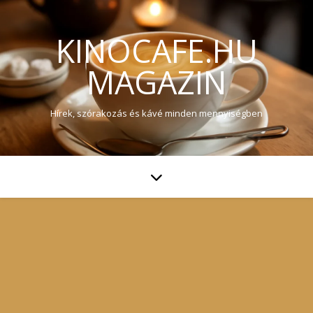
KINOCAFE.HU
MAGAZIN
Hírek, szórakozás és kávé minden mennyiségben