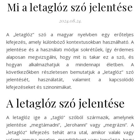
Mi a letaglóz szó jelentése
2024.08.24.
A „letaglóz” szó a magyar nyelvben egy erőteljes
kifejezés, amely különböző kontextusokban használható. A
jelentése és a használati módjai sokrétűek, így érdemes
alaposan megvizsgálni, hogy mit is takar ez a szó, és
hogyan alkalmazhatjuk a mindennapi életben. A
következőkben részletesen bemutatjuk a „letaglóz” szó
jelentését, használatát, valamint a kapcsolódó
kifejezéseket és szinonimákat.
A letaglóz szó jelentése
A letaglóz ige a „tagló” szóból származik, amelynek
jelentése „megtámadni”, „lerohanni” vagy „megrázni”. A
„letaglóz” kifejezés tehát arra utal, amikor valaki vagy
valami annyira meglep, megdöbbent vagy lenyűgöz, hogy