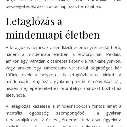
beszélgetések, akár írásos naplózás formájában.
Letaglózás a
mindennapi életben
A letaglózás nemcsak a rendkívüli eseményekhez köthető,
hanem a mindennapi életben is előfordulhat. Például,
amikor egy váratlan dicséretet kapunk a munkahelyünkön,
vagy amikor egy ismerősünk váratlanul segítséget kér
tőlünk, ezek a helyzetek is letaglózhatnak minket. A
mindennapi letaglózás gyakran pozitív élményekkel jár,
hiszen meglepetéseket és örömteli pillanatokat hozhat az
életünkbe.
A letaglózás kezelése a mindennapokban fontos lehet a
mentális egészség szempontjából. Ha gyakran
tapasztaljuk ezt az érzést, érdemes tudatosan figyelni a
reakcióinkra és arra, hogyan dolgozzuk fel a