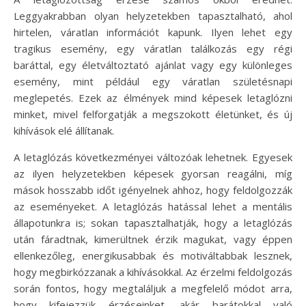
Leggyakrabban olyan helyzetekben tapasztalható, ahol
hirtelen, váratlan információt kapunk. Ilyen lehet egy
tragikus esemény, egy váratlan találkozás egy régi
baráttal, egy életváltoztató ajánlat vagy egy különleges
esemény, mint például egy váratlan születésnapi
meglepetés. Ezek az élmények mind képesek letaglózni
minket, mivel felforgatják a megszokott életünket, és új
kihívások elé állítanak.
A letaglózás következményei változóak lehetnek. Egyesek
az ilyen helyzetekben képesek gyorsan reagálni, míg
mások hosszabb időt igényelnek ahhoz, hogy feldolgozzák
az eseményeket. A letaglózás hatással lehet a mentális
állapotunkra is; sokan tapasztalhatják, hogy a letaglózás
után fáradtnak, kimerültnek érzik magukat, vagy éppen
ellenkezőleg, energikusabbak és motiváltabbak lesznek,
hogy megbirkózzanak a kihívásokkal. Az érzelmi feldolgozás
során fontos, hogy megtaláljuk a megfelelő módot arra,
hogy kifejezzük érzéseinket, akár barátokkal való