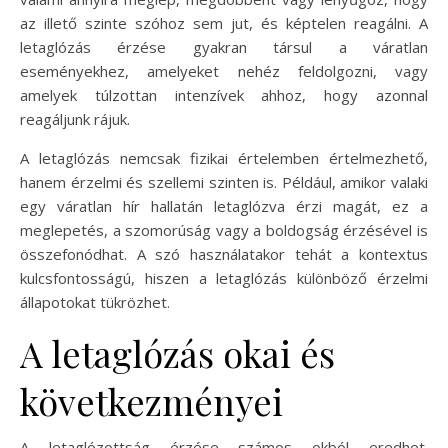
az illető szinte szóhoz sem jut, és képtelen reagálni. A
letaglózás érzése gyakran társul a váratlan
eseményekhez, amelyeket nehéz feldolgozni, vagy
amelyek túlzottan intenzívek ahhoz, hogy azonnal
reagáljunk rájuk.
A letaglózás nemcsak fizikai értelemben értelmezhető,
hanem érzelmi és szellemi szinten is. Például, amikor valaki
egy váratlan hír hallatán letaglózva érzi magát, ez a
meglepetés, a szomorúság vagy a boldogság érzésével is
összefonódhat. A szó használatakor tehát a kontextus
kulcsfontosságú, hiszen a letaglózás különböző érzelmi
állapotokat tükrözhet.
A letaglózás okai és
következményei
A letaglózottság érzése számos okból eredhet.