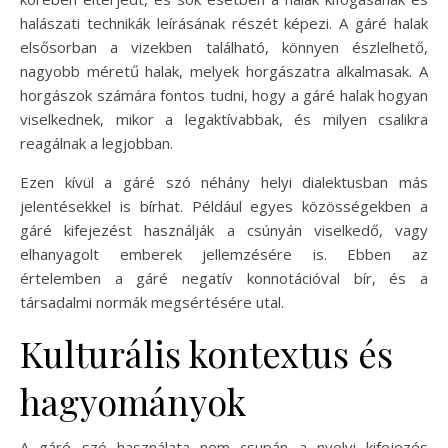
halászati technikák leírásának részét képezi. A gáré halak
elsősorban a vizekben található, könnyen észlelhető,
nagyobb méretű halak, melyek horgászatra alkalmasak. A
horgászok számára fontos tudni, hogy a gáré halak hogyan
viselkednek, mikor a legaktívabbak, és milyen csalikra
reagálnak a legjobban.
Ezen kívül a gáré szó néhány helyi dialektusban más
jelentésekkel is bírhat. Például egyes közösségekben a
gáré kifejezést használják a csúnyán viselkedő, vagy
elhanyagolt emberek jellemzésére is. Ebben az
értelemben a gáré negatív konnotációval bír, és a
társadalmi normák megsértésére utal.
Kulturális kontextus és
hagyományok
A gáré szó használata nem csupán a nyelvi kifejezés