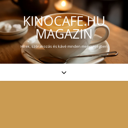
KINOCAFE.HU
MAGAZIN
Hírek, szórakozás és kávé minden mennyiségben