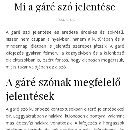
Mi a gáré szó jelentése
2024.11.05.
A gáré szó jelentése és eredete érdekes és sokrétű,
hiszen nem csupán a nyelvben, hanem a kultúrában és a
mindennapi életben is jelentős szerepet játszik. A gáré
kifejezés gyakran felmerül a köznyelvben és a különböző
dialektusokban is, ezért fontos, hogy alaposan megértsük,
mit is takar valójában ez a szó.
A gáré szónak megfelelő
jelentések
A gáré szó különböző kontextusokban eltérő jelentésekkel
bír. Leggyakrabban a halakra, különösen a pontyra, valamint
más édesvízi halakra vonatkozik. A kifejezés a horgászok
körében elterjedt, és sok esetben a halak kifogásának és