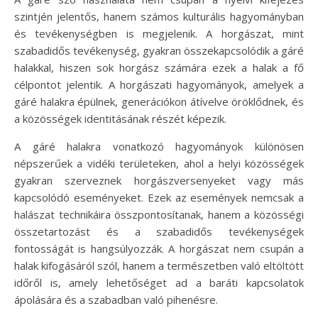
szintjén jelentős, hanem számos kulturális hagyományban
és tevékenységben is megjelenik. A horgászat, mint
szabadidős tevékenység, gyakran összekapcsolódik a gáré
halakkal, hiszen sok horgász számára ezek a halak a fő
célpontot jelentik. A horgászati hagyományok, amelyek a
gáré halakra épülnek, generációkon átívelve öröklődnek, és
a közösségek identitásának részét képezik.
A gáré halakra vonatkozó hagyományok különösen
népszerűek a vidéki területeken, ahol a helyi közösségek
gyakran szerveznek horgászversenyeket vagy más
kapcsolódó eseményeket. Ezek az események nemcsak a
halászat technikáira összpontosítanak, hanem a közösségi
összetartozást és a szabadidős tevékenységek
fontosságát is hangsúlyozzák. A horgászat nem csupán a
halak kifogásáról szól, hanem a természetben való eltöltött
időről is, amely lehetőséget ad a baráti kapcsolatok
ápolására és a szabadban való pihenésre.