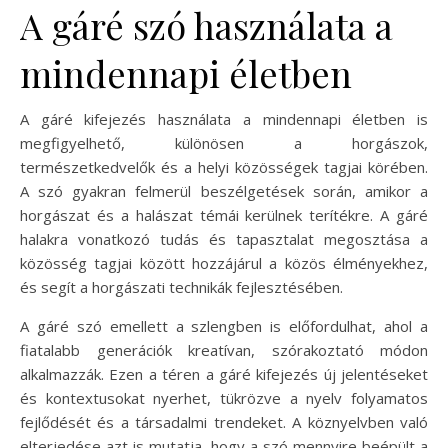
A gáré szó használata a
mindennapi életben
A gáré kifejezés használata a mindennapi életben is
megfigyelhető, különösen a horgászok,
természetkedvelők és a helyi közösségek tagjai körében.
A szó gyakran felmerül beszélgetések során, amikor a
horgászat és a halászat témái kerülnek terítékre. A gáré
halakra vonatkozó tudás és tapasztalat megosztása a
közösség tagjai között hozzájárul a közös élményekhez,
és segít a horgászati technikák fejlesztésében.
A gáré szó emellett a szlengben is előfordulhat, ahol a
fiatalabb generációk kreatívan, szórakoztató módon
alkalmazzák. Ezen a téren a gáré kifejezés új jelentéseket
és kontextusokat nyerhet, tükrözve a nyelv folyamatos
fejlődését és a társadalmi trendeket. A köznyelvben való
elterjedése azt is mutatja, hogy a szó mennyire beépült a