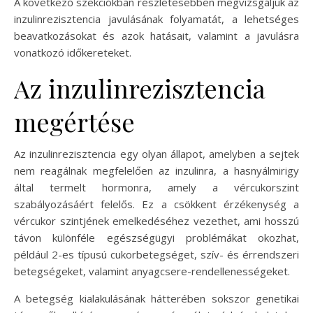
A következő szekciókban részletesebben megvizsgáljuk az
inzulinrezisztencia javulásának folyamatát, a lehetséges
beavatkozásokat és azok hatásait, valamint a javulásra
vonatkozó időkereteket.
Az inzulinrezisztencia
megértése
Az inzulinrezisztencia egy olyan állapot, amelyben a sejtek
nem reagálnak megfelelően az inzulinra, a hasnyálmirigy
által termelt hormonra, amely a vércukorszint
szabályozásáért felelős. Ez a csökkent érzékenység a
vércukor szintjének emelkedéséhez vezethet, ami hosszú
távon különféle egészségügyi problémákat okozhat,
például 2-es típusú cukorbetegséget, szív- és érrendszeri
betegségeket, valamint anyagcsere-rendellenességeket.
A betegség kialakulásának hátterében sokszor genetikai