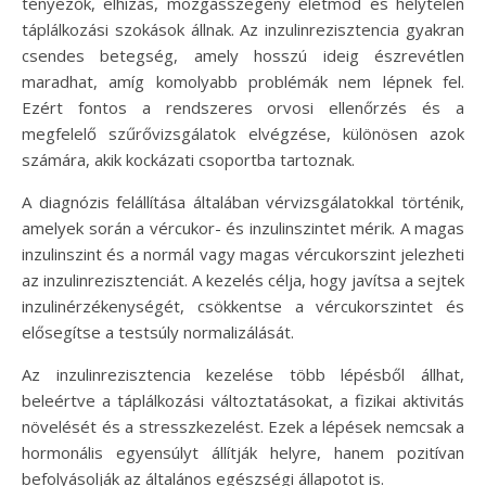
tényezők, elhízás, mozgásszegény életmód és helytelen
táplálkozási szokások állnak. Az inzulinrezisztencia gyakran
csendes betegség, amely hosszú ideig észrevétlen
maradhat, amíg komolyabb problémák nem lépnek fel.
Ezért fontos a rendszeres orvosi ellenőrzés és a
megfelelő szűrővizsgálatok elvégzése, különösen azok
számára, akik kockázati csoportba tartoznak.
A diagnózis felállítása általában vérvizsgálatokkal történik,
amelyek során a vércukor- és inzulinszintet mérik. A magas
inzulinszint és a normál vagy magas vércukorszint jelezheti
az inzulinrezisztenciát. A kezelés célja, hogy javítsa a sejtek
inzulinérzékenységét, csökkentse a vércukorszintet és
elősegítse a testsúly normalizálását.
Az inzulinrezisztencia kezelése több lépésből állhat,
beleértve a táplálkozási változtatásokat, a fizikai aktivitás
növelését és a stresszkezelést. Ezek a lépések nemcsak a
hormonális egyensúlyt állítják helyre, hanem pozitívan
befolyásolják az általános egészségi állapotot is.