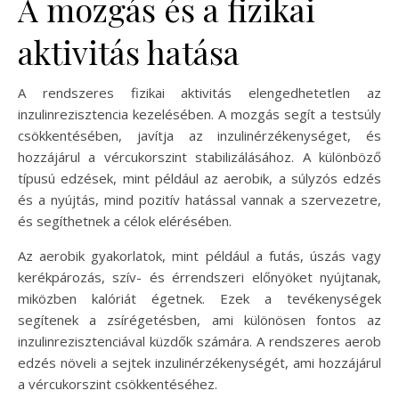
A mozgás és a fizikai
aktivitás hatása
A rendszeres fizikai aktivitás elengedhetetlen az
inzulinrezisztencia kezelésében. A mozgás segít a testsúly
csökkentésében, javítja az inzulinérzékenységet, és
hozzájárul a vércukorszint stabilizálásához. A különböző
típusú edzések, mint például az aerobik, a súlyzós edzés
és a nyújtás, mind pozitív hatással vannak a szervezetre,
és segíthetnek a célok elérésében.
Az aerobik gyakorlatok, mint például a futás, úszás vagy
kerékpározás, szív- és érrendszeri előnyöket nyújtanak,
miközben kalóriát égetnek. Ezek a tevékenységek
segítenek a zsírégetésben, ami különösen fontos az
inzulinrezisztenciával küzdők számára. A rendszeres aerob
edzés növeli a sejtek inzulinérzékenységét, ami hozzájárul
a vércukorszint csökkentéséhez.