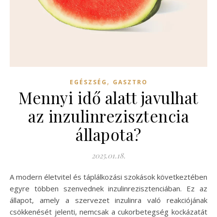
,
EGÉSZSÉG
GASZTRO
Mennyi idő alatt javulhat
az inzulinrezisztencia
állapota?
2025.01.18.
A modern életvitel és táplálkozási szokások következtében
egyre többen szenvednek inzulinrezisztenciában. Ez az
állapot, amely a szervezet inzulinra való reakciójának
csökkenését jelenti, nemcsak a cukorbetegség kockázatát