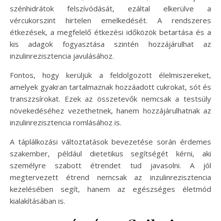
szénhidrátok felszívódását, ezáltal elkerülve a
vércukorszint hirtelen emelkedését. A rendszeres
étkezések, a megfelelő étkezési időközök betartása és a
kis adagok fogyasztása szintén hozzájárulhat az
inzulinrezisztencia javulásához.
Fontos, hogy kerüljük a feldolgozott élelmiszereket,
amelyek gyakran tartalmaznak hozzáadott cukrokat, sót és
transzzsírokat. Ezek az összetevők nemcsak a testsúly
növekedéséhez vezethetnek, hanem hozzájárulhatnak az
inzulinrezisztencia romlásához is.
A táplálkozási változtatások bevezetése során érdemes
szakember, például dietetikus segítségét kérni, aki
személyre szabott étrendet tud javasolni. A jól
megtervezett étrend nemcsak az inzulinrezisztencia
kezelésében segít, hanem az egészséges életmód
kialakításában is.