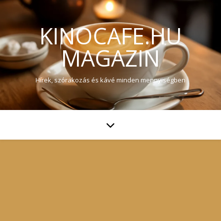
KINOCAFE.HU
MAGAZIN
Hírek, szórakozás és kávé minden mennyiségben