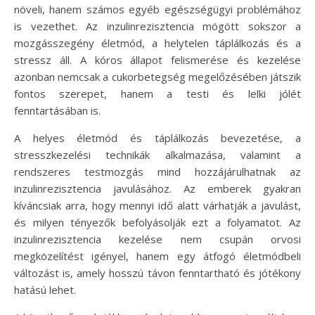
növeli, hanem számos egyéb egészségügyi problémához
is vezethet. Az inzulinrezisztencia mögött sokszor a
mozgásszegény életmód, a helytelen táplálkozás és a
stressz áll. A kóros állapot felismerése és kezelése
azonban nemcsak a cukorbetegség megelőzésében játszik
fontos szerepet, hanem a testi és lelki jólét
fenntartásában is.
A helyes életmód és táplálkozás bevezetése, a
stresszkezelési technikák alkalmazása, valamint a
rendszeres testmozgás mind hozzájárulhatnak az
inzulinrezisztencia javulásához. Az emberek gyakran
kíváncsiak arra, hogy mennyi idő alatt várhatják a javulást,
és milyen tényezők befolyásolják ezt a folyamatot. Az
inzulinrezisztencia kezelése nem csupán orvosi
megközelítést igényel, hanem egy átfogó életmódbeli
változást is, amely hosszú távon fenntartható és jótékony
hatású lehet.