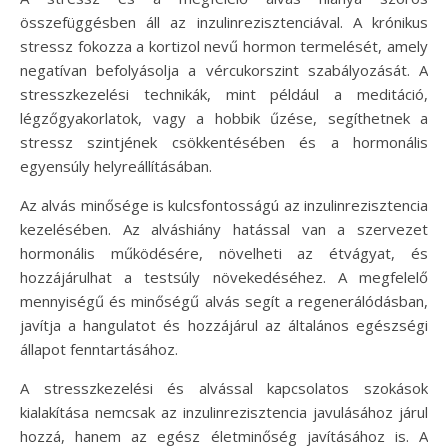
összefüggésben áll az inzulinrezisztenciával. A krónikus
stressz fokozza a kortizol nevű hormon termelését, amely
negatívan befolyásolja a vércukorszint szabályozását. A
stresszkezelési technikák, mint például a meditáció,
légzőgyakorlatok, vagy a hobbik űzése, segíthetnek a
stressz szintjének csökkentésében és a hormonális
egyensúly helyreállításában.
Az alvás minősége is kulcsfontosságú az inzulinrezisztencia
kezelésében. Az alváshiány hatással van a szervezet
hormonális működésére, növelheti az étvágyat, és
hozzájárulhat a testsúly növekedéséhez. A megfelelő
mennyiségű és minőségű alvás segít a regenerálódásban,
javítja a hangulatot és hozzájárul az általános egészségi
állapot fenntartásához.
A stresszkezelési és alvással kapcsolatos szokások
kialakítása nemcsak az inzulinrezisztencia javulásához járul
hozzá, hanem az egész életminőség javításához is. A