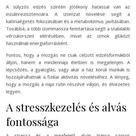
A súlyzós edzés szintén jótékony hatással van az
inzulinrezisztenciára. A izomzat növelése segít a
kalóriaégetés fokozásában és a metabolizmus javításában.
Továbbá, a több izommassza fenntartása segít a stabilabb
vércukorszint elérésében, mivel az izmok glükózt
használnak energiaforrásként.
Fontos, hogy a mozgás ne csak célzott edzésformákból
álljon, hanem a mindennapi életben is megjelenjen. A
lépcsőzés, a gyaloglás, vagy akár a ház körüli munkák is
hozzájárulhatnak a fizikai aktivitás növeléséhez. A lényeg,
hogy a mozgás a napi rutin részévé váljon, és élvezetes
legyen.
A stresszkezelés és alvás
fontossága
A stressz és a megfelelő alvás hiánya szoros