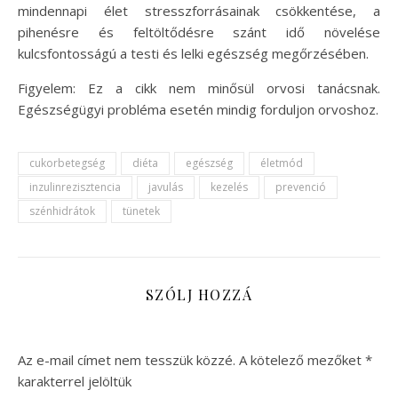
mindennapi élet stresszforrásainak csökkentése, a
pihenésre és feltöltődésre szánt idő növelése
kulcsfontosságú a testi és lelki egészség megőrzésében.
Figyelem: Ez a cikk nem minősül orvosi tanácsnak.
Egészségügyi probléma esetén mindig forduljon orvoshoz.
cukorbetegség
diéta
egészség
életmód
inzulinrezisztencia
javulás
kezelés
prevenció
szénhidrátok
tünetek
SZÓLJ HOZZÁ
Az e-mail címet nem tesszük közzé.
A kötelező mezőket
*
karakterrel jelöltük