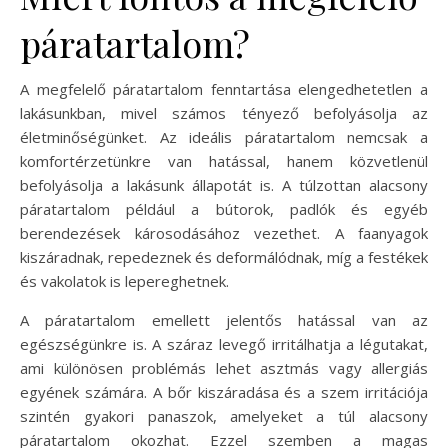
páratartalom?
A megfelelő páratartalom fenntartása elengedhetetlen a
lakásunkban, mivel számos tényező befolyásolja az
életminőségünket. Az ideális páratartalom nemcsak a
komfortérzetünkre van hatással, hanem közvetlenül
befolyásolja a lakásunk állapotát is. A túlzottan alacsony
páratartalom például a bútorok, padlók és egyéb
berendezések károsodásához vezethet. A faanyagok
kiszáradnak, repedeznek és deformálódnak, míg a festékek
és vakolatok is lepereghetnek.
A páratartalom emellett jelentős hatással van az
egészségünkre is. A száraz levegő irritálhatja a légutakat,
ami különösen problémás lehet asztmás vagy allergiás
egyének számára. A bőr kiszáradása és a szem irritációja
szintén gyakori panaszok, amelyeket a túl alacsony
páratartalom okozhat. Ezzel szemben a magas