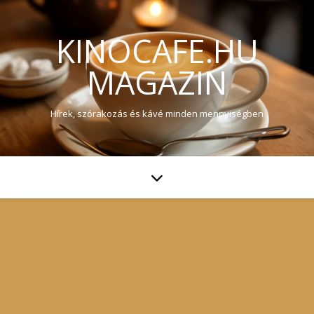
KINOCAFE.HU
MAGAZIN
Hírek, szórakozás és kávé minden mennyiségben