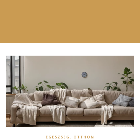
,
EGÉSZSÉG
OTTHON