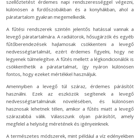
szellőztetést érdemes napi rendszerességgel végezni,
különösen a fürdőszobákban és a konyhákban, ahol a
páratartalom gyakran megemelkedik.
A fűtési rendszerek szintén jelentős hatással vannak a
levegő páratartalmára. A radiátorok, hősugárzók és egyéb
fűtőberendezések hajlamosak csökkenteni a levegő
nedvességtartalmát, ezért érdemes figyelni, hogy ne
legyenek túlmelegítve. A fűtés mellett a légkondicionálók is
csökkenthetik a páratartalmat, így nyáron különösen
fontos, hogy ezeket mértékkel használjuk.
Amennyiben a levegő túl száraz, érdemes párásítót
használni. Ezek az eszközök segítenek a levegő
nedvességtartalmának növelésében, és különösen
hasznosak lehetnek télen, amikor a fűtés miatt a levegő
szárazabbá válik. Válasszunk olyan párásítót, amely
megfelel a helyiség méretének és igényeinknek.
A természetes módszerek, mint például a víz edényekben