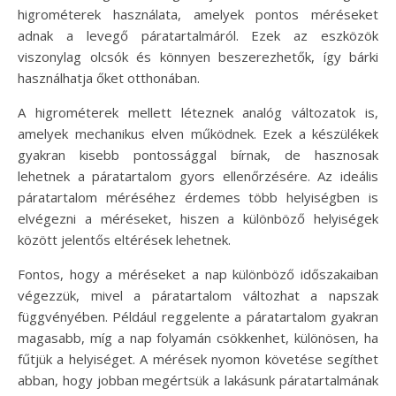
higrométerek használata, amelyek pontos méréseket
adnak a levegő páratartalmáról. Ezek az eszközök
viszonylag olcsók és könnyen beszerezhetők, így bárki
használhatja őket otthonában.
A higrométerek mellett léteznek analóg változatok is,
amelyek mechanikus elven működnek. Ezek a készülékek
gyakran kisebb pontossággal bírnak, de hasznosak
lehetnek a páratartalom gyors ellenőrzésére. Az ideális
páratartalom méréséhez érdemes több helyiségben is
elvégezni a méréseket, hiszen a különböző helyiségek
között jelentős eltérések lehetnek.
Fontos, hogy a méréseket a nap különböző időszakaiban
végezzük, mivel a páratartalom változhat a napszak
függvényében. Például reggelente a páratartalom gyakran
magasabb, míg a nap folyamán csökkenhet, különösen, ha
fűtjük a helyiséget. A mérések nyomon követése segíthet
abban, hogy jobban megértsük a lakásunk páratartalmának