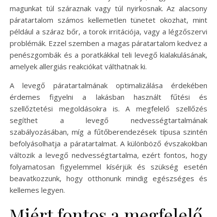
magunkat túl száraznak vagy túl nyirkosnak. Az alacsony
páratartalom számos kellemetlen tünetet okozhat, mint
például a száraz bőr, a torok irritációja, vagy a légzőszervi
problémák. Ezzel szemben a magas páratartalom kedvez a
penészgombák és a poratkákkal teli levegő kialakulásának,
amelyek allergiás reakciókat válthatnak ki.
A levegő páratartalmának optimalizálása érdekében
érdemes figyelni a lakásban használt fűtési és
szellőztetési megoldásokra is. A megfelelő szellőzés
segíthet a levegő nedvességtartalmának
szabályozásában, míg a fűtőberendezések típusa szintén
befolyásolhatja a páratartalmat. A különböző évszakokban
változik a levegő nedvességtartalma, ezért fontos, hogy
folyamatosan figyelemmel kísérjük és szükség esetén
beavatkozzunk, hogy otthonunk mindig egészséges és
kellemes legyen.
Miért fontos a megfelelő