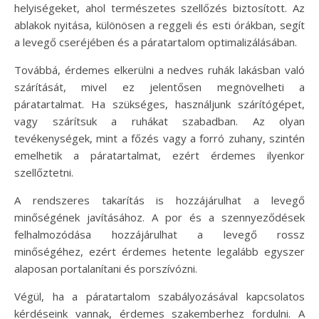
helyiségeket, ahol természetes szellőzés biztosított. Az
ablakok nyitása, különösen a reggeli és esti órákban, segít
a levegő cseréjében és a páratartalom optimalizálásában.
Továbbá, érdemes elkerülni a nedves ruhák lakásban való
szárítását, mivel ez jelentősen megnövelheti a
páratartalmat. Ha szükséges, használjunk szárítógépet,
vagy szárítsuk a ruhákat szabadban. Az olyan
tevékenységek, mint a főzés vagy a forró zuhany, szintén
emelhetik a páratartalmat, ezért érdemes ilyenkor
szellőztetni.
A rendszeres takarítás is hozzájárulhat a levegő
minőségének javításához. A por és a szennyeződések
felhalmozódása hozzájárulhat a levegő rossz
minőségéhez, ezért érdemes hetente legalább egyszer
alaposan portalanítani és porszívózni.
Végül, ha a páratartalom szabályozásával kapcsolatos
kérdéseink vannak, érdemes szakemberhez fordulni. A