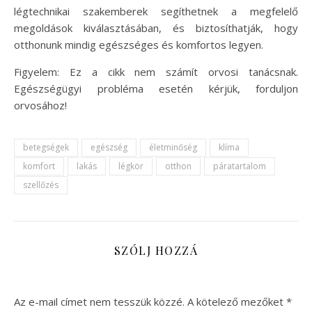
légtechnikai szakemberek segíthetnek a megfelelő
megoldások kiválasztásában, és biztosíthatják, hogy
otthonunk mindig egészséges és komfortos legyen.
Figyelem: Ez a cikk nem számít orvosi tanácsnak.
Egészségügyi probléma esetén kérjük, forduljon
orvosához!
betegségek
egészség
életminőség
klíma
komfort
lakás
légkör
otthon
páratartalom
szellőzés
SZÓLJ HOZZÁ
Az e-mail címet nem tesszük közzé.
A kötelező mezőket
*