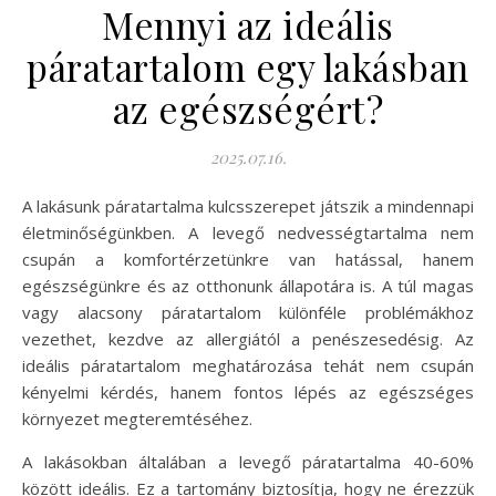
Mennyi az ideális
páratartalom egy lakásban
az egészségért?
2025.07.16.
A lakásunk páratartalma kulcsszerepet játszik a mindennapi
életminőségünkben. A levegő nedvességtartalma nem
csupán a komfortérzetünkre van hatással, hanem
egészségünkre és az otthonunk állapotára is. A túl magas
vagy alacsony páratartalom különféle problémákhoz
vezethet, kezdve az allergiától a penészesedésig. Az
ideális páratartalom meghatározása tehát nem csupán
kényelmi kérdés, hanem fontos lépés az egészséges
környezet megteremtéséhez.
A lakásokban általában a levegő páratartalma 40-60%
között ideális. Ez a tartomány biztosítja, hogy ne érezzük