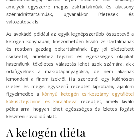
amelyek egyszerre magas zsírtartalmúak és alacsony
szénhidráttartalmúak, ugyanakkor ízletesek és
változatosak is.
Az avokádó például az egyik legnépszerűbb összetevő a
ketogén konyhában, köszönhetően kiváló zsírtartalmának
és rostban gazdag beltartalmának. Egy jól elkészített
csirkeétel, amelyhez tejszínt és egészséges olajakat
használunk, tökéletes választás lehet azok számára, akik
odafigyelnek a makrotápanyagokra, de nem akarnak
lemondani a finom ízekről. Ha szeretnél egy különösen
ízletes és mégis egyszerű receptet kipróbálni, ajánlom
figyelmedbe a
könnyű ketogén csirkeszárny egytálétel
kókusztejszínnel és karalábéval
receptjét, amely kiváló
példa arra, hogyan lehet egészséges és ízletes fogást
készíteni rövid idő alatt.
A ketogén diéta