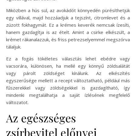
Miközben a hús sül, az avokádót könnyedén pürésíthetjük
egy villával, majd hozzáadjuk a tejszínt, citromlevet és a
zúzott fokhagymát. Ez a krémes keverék nemcsak ízesíti,
hanem gazdagítja is az ételt. Amint a csirke elkészült, a
krémet rákanalazzuk, és friss petrezselyemmel megszórva
tálaljuk.
Ez a fogás tökéletes választás lehet ebédre vagy
vacsorára, különösen, ha mellé egy könnyű zöldsalátát
vagy párolt zöldséget kínálunk. Az elkészítés
egyszerűsége mellett a recept változtatható, például más
fűszerekkel vagy zöldségekkel is gazdagítható, így
mindenki megtalálhatja a saját ízlésének megfelelő
változatot.
Az egészséges
zsírbevitel előnyei