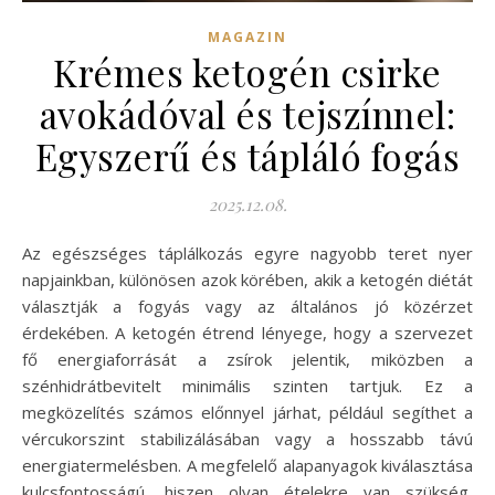
MAGAZIN
Krémes ketogén csirke
avokádóval és tejszínnel:
Egyszerű és tápláló fogás
2025.12.08.
Az egészséges táplálkozás egyre nagyobb teret nyer
napjainkban, különösen azok körében, akik a ketogén diétát
választják a fogyás vagy az általános jó közérzet
érdekében. A ketogén étrend lényege, hogy a szervezet
fő energiaforrását a zsírok jelentik, miközben a
szénhidrátbevitelt minimális szinten tartjuk. Ez a
megközelítés számos előnnyel járhat, például segíthet a
vércukorszint stabilizálásában vagy a hosszabb távú
energiatermelésben. A megfelelő alapanyagok kiválasztása
kulcsfontosságú, hiszen olyan ételekre van szükség,