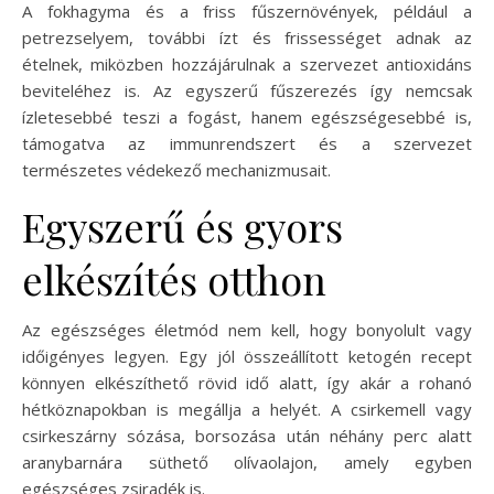
A fokhagyma és a friss fűszernövények, például a
petrezselyem, további ízt és frissességet adnak az
ételnek, miközben hozzájárulnak a szervezet antioxidáns
beviteléhez is. Az egyszerű fűszerezés így nemcsak
ízletesebbé teszi a fogást, hanem egészségesebbé is,
támogatva az immunrendszert és a szervezet
természetes védekező mechanizmusait.
Egyszerű és gyors
elkészítés otthon
Az egészséges életmód nem kell, hogy bonyolult vagy
időigényes legyen. Egy jól összeállított ketogén recept
könnyen elkészíthető rövid idő alatt, így akár a rohanó
hétköznapokban is megállja a helyét. A csirkemell vagy
csirkeszárny sózása, borsozása után néhány perc alatt
aranybarnára süthető olívaolajon, amely egyben
egészséges zsiradék is.