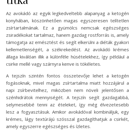
Az avokádó az egyik legkedveltebb alapanyag a ketogén
konyhában, köszönhetően magas egyszeresen telítetlen
zsírtartalmának. Ez a gyümölcs nemcsak egészséges
zsiradékokat tartalmaz, hanem gazdag rostforrás is, amely
támogatja az emésztést és segít elkerülni a diéták gyakori
kellemetlenségét, a székrekedést. Az avokádó krémes
állaga kiválóan illik a különféle húsételekhez, így például a
csirke mellé vagy szárnyra kenve is tökéletes.
A tejszín szintén fontos összetevője lehet a ketogén
fogásoknak, mivel magas zsírtartalma miatt hozzájárul a
napi zsírbevitelhez, miközben nem növeli jelentősen a
szénhidrátok mennyiségét. A tejszín segít gazdagabbá,
selymesebbé tenni az ételeket, így még élvezetesebb
lesz a fogyasztásuk. Amikor avokádóval kombináljuk, egy
krémes, lágy textúrájú szósszal gazdagíthatjuk a csirkét,
amely egyszerre egészséges és ízletes.