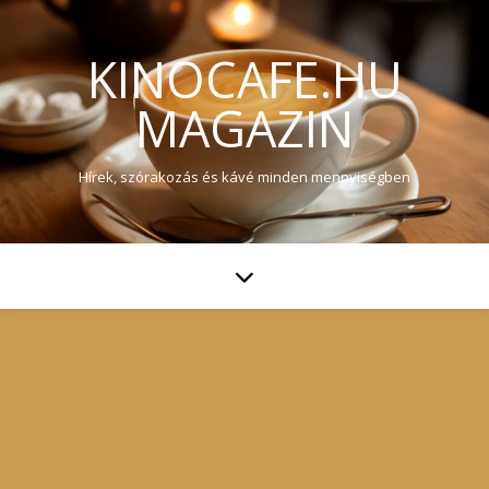
KINOCAFE.HU
MAGAZIN
Hírek, szórakozás és kávé minden mennyiségben