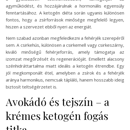
agyműködést, és hozzájárulnak a hormonális egyensúly
fenntartásához. A ketogén diéta során ugyanis különösen
fontos, hogy a zsírforrások minősége megfelelő legyen,
hiszen a szervezet ebből nyeri az energiát.
Nem szabad azonban megfeledkezni a fehérjék szerepéről
sem. A csirkehús, különösen a csirkemell vagy csirkeszárny,
kiváló minőségű fehérjeforrás, amely támogatja az
izomzat megőrzését és regenerációját. Emellett alacsony
szénhidráttartalma miatt ideális a ketogén étrendbe. Egy
jól megkomponált étel, amelyben a zsírok és a fehérjék
aránya harmonikus, nemcsak tápláló, hanem hosszabb ideig
biztosít teltségérzetet is.
Avokádó és tejszín – a
krémes ketogén fogás
titka