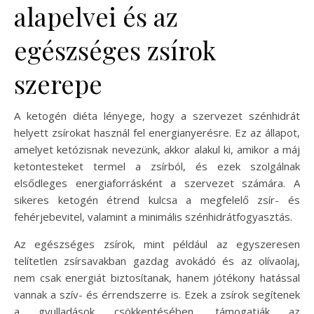
alapelvei és az
egészséges zsírok
szerepe
A ketogén diéta lényege, hogy a szervezet szénhidrát
helyett zsírokat használ fel energianyerésre. Ez az állapot,
amelyet ketózisnak nevezünk, akkor alakul ki, amikor a máj
ketontesteket termel a zsírból, és ezek szolgálnak
elsődleges energiaforrásként a szervezet számára. A
sikeres ketogén étrend kulcsa a megfelelő zsír- és
fehérjebevitel, valamint a minimális szénhidrátfogyasztás.
Az egészséges zsírok, mint például az egyszeresen
telítetlen zsírsavakban gazdag avokádó és az olívaolaj,
nem csak energiát biztosítanak, hanem jótékony hatással
vannak a szív- és érrendszerre is. Ezek a zsírok segítenek
a gyulladások csökkentésében, támogatják az