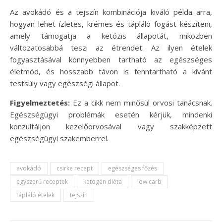
Az avokádó és a tejszín kombinációja kiváló példa arra,
hogyan lehet ízletes, krémes és tápláló fogást készíteni,
amely támogatja a ketózis állapotát, miközben
változatosabbá teszi az étrendet. Az ilyen ételek
fogyasztásával könnyebben tartható az egészséges
életmód, és hosszabb távon is fenntartható a kívánt
testsúly vagy egészségi állapot.
Figyelmeztetés:
Ez a cikk nem minősül orvosi tanácsnak.
Egészségügyi problémák esetén kérjük, mindenki
konzultáljon kezelőorvosával vagy szakképzett
egészségügyi szakemberrel.
avokádó
csirke recept
egészséges főzés
egyszerű receptek
ketogén diéta
low carb
tápláló ételek
tejszín