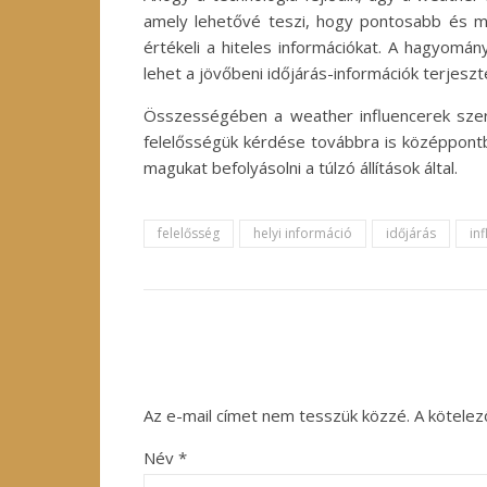
amely lehetővé teszi, hogy pontosabb és me
értékeli a hiteles információkat. A hagyomá
lehet a jövőbeni időjárás-információk terjesz
Összességében a weather influencerek szere
felelősségük kérdése továbbra is középpontb
magukat befolyásolni a túlzó állítások által.
felelősség
helyi információ
időjárás
in
Az e-mail címet nem tesszük közzé.
A kötele
Név
*