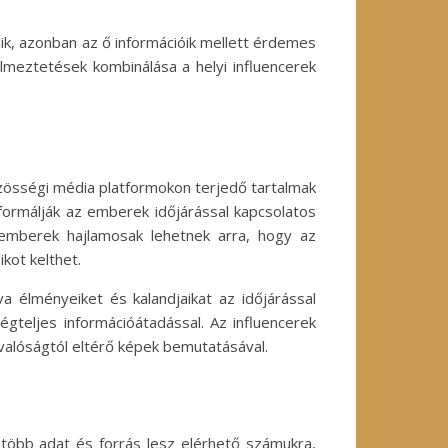
lik, azonban az ő információik mellett érdemes
elmeztetések kombinálása a helyi influencerek
zösségi média platformokon terjedő tartalmak
 formálják az emberek időjárással kapcsolatos
 emberek hajlamosak lehetnek arra, hogy az
ikot kelthet.
a élményeiket és kalandjaikat az időjárással
gteljes információátadással. Az influencerek
 valóságtól eltérő képek bemutatásával.
 több adat és forrás lesz elérhető számukra,