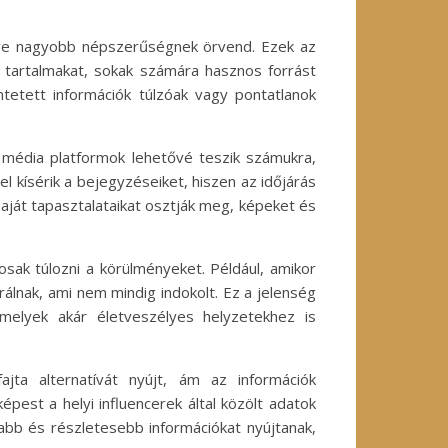
gyre nagyobb népszerűségnek örvend. Ezek az
s tartalmakat, sokak számára hasznos forrást
ntetett információk túlzóak vagy pontatlanok
i média platformok lehetővé teszik számukra,
l kísérik a bejegyzéseiket, hiszen az időjárás
saját tapasztalataikat osztják meg, képeket és
sak túlozni a körülményeket. Például, amikor
álnak, ami nem mindig indokolt. Ez a jelenség
melyek akár életveszélyes helyzetekhez is
jta alternatívát nyújt, ám az információk
pest a helyi influencerek által közölt adatok
abb és részletesebb információkat nyújtanak,