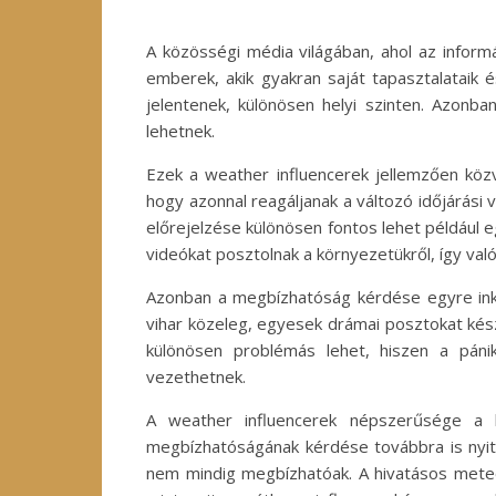
A közösségi média világában, ahol az infor
emberek, akik gyakran saját tapasztalataik 
jelentenek, különösen helyi szinten. Azonba
lehetnek.
Ezek a weather influencerek jellemzően közv
hogy azonnal reagáljanak a változó időjárási 
előrejelzése különösen fontos lehet például e
videókat posztolnak a környezetükről, így való
Azonban a megbízhatóság kérdése egyre inkáb
vihar közeleg, egyesek drámai posztokat kész
különösen problémás lehet, hiszen a páni
vezethetnek.
A weather influencerek népszerűsége a ha
megbízhatóságának kérdése továbbra is nyitot
nem mindig megbízhatóak. A hivatásos meteor