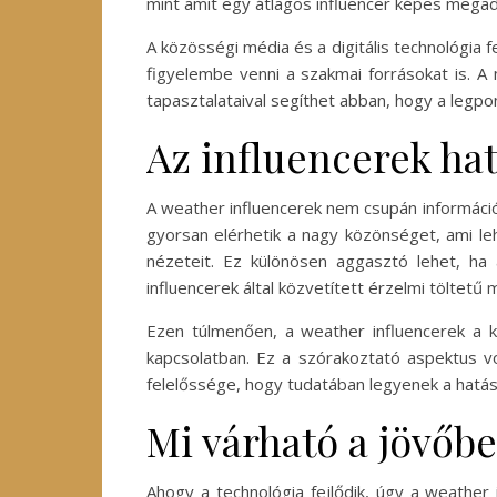
mint amit egy átlagos influencer képes megad
A közösségi média és a digitális technológia 
figyelembe venni a szakmai forrásokat is. A 
tapasztalataival segíthet abban, hogy a legp
Az influencerek ha
A weather influencerek nem csupán informáci
gyorsan elérhetik a nagy közönséget, ami leh
nézeteit. Ez különösen aggasztó lehet, ha
influencerek által közvetített érzelmi töltetű 
Ezen túlmenően, a weather influencerek a kö
kapcsolatban. Ez a szórakoztató aspektus vo
felelőssége, hogy tudatában legyenek a hatásu
Mi várható a jövőb
Ahogy a technológia fejlődik, úgy a weather