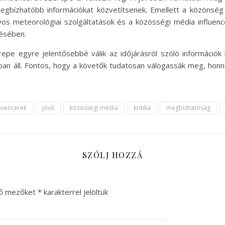
gbízhatóbb információkat közvetítsenek. Emellett a közönség 
nyos meteorológiai szolgáltatások és a közösségi média influe
tésében.
pe egyre jelentősebbé válik az időjárásról szóló információ
an áll. Fontos, hogy a követők tudatosan válogassák meg, honna
fluencerek
jövő
közösségi média
kritika
megbízhatóság
SZÓLJ HOZZÁ
ző mezőket
*
karakterrel jelöltük