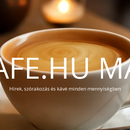
AFE.HU M
Hírek, szórakozás és kávé minden mennyiségben