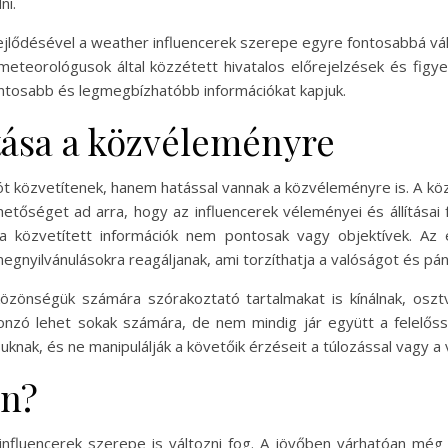
ni.
fejlődésével a weather influencerek szerepe egyre fontosabbá vá
meteorológusok által közzétett hivatalos előrejelzések és figy
ontosabb és legmegbízhatóbb információkat kapjuk.
tása a közvéleményre
ót közvetítenek, hanem hatással vannak a közvéleményre is. A kö
etőséget ad arra, hogy az influencerek véleményei és állításai
 a közvetített információk nem pontosak vagy objektívek. Az
megnyilvánulásokra reagáljanak, ami torzíthatja a valóságot és pán
zönségük számára szórakoztató tartalmakat is kínálnak, osztv
nzó lehet sokak számára, de nem mindig jár együtt a felelőssé
knak, és ne manipulálják a követőik érzéseit a túlozással vagy a
en?
 influencerek szerepe is változni fog. A jövőben várhatóan még