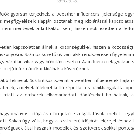
2025.08.20.
mációk gyorsan terjednek, a „weather influencers” jelensége e
és megfigyeléseik alapján osztanak meg időjárással kapcsolato
n nem mentesek a kritikáktól sem, hiszen sok esetben a feltü
etlen kapcsolatban állnak a közönségükkel, hiszen a közösség
viszonyokra. Számos követőjük van, akik rendszeresen figyelemme
gy váratlan vihar vagy hőhullám esetén. Az influencerek gyakran 
s idejű információkat kínálnak a követőiknek.
b felmerül. Sok kritikus szerint a weather influencerek hajlamo
ítenek, amelyek félelmet keltő képekkel és pánikhangulattal oper
k miatt az emberek elhamarkodott döntéseket hozhatnak, a
gyományos időjárás-előrejelző szolgáltatások mellett egyfa
t. Sokan úgy vélik, hogy a szakszerű időjárás-előrejelzéshez ké
ológusok által használt modellek és szoftverek sokkal pontos