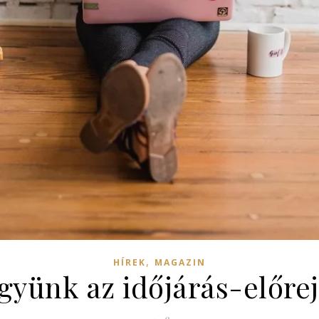
,
HÍREK
MAGAZIN
gyünk az időjárás-előre