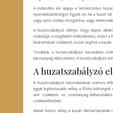
A működési elv alapja a természetes huzat
nyomáskülönbséget figyeli, és ha a huzat túl
vagy nyitó szelep mozgatása, vagy elektroniku
A huzatszabályzó előnye, hogy képes alkalm
szüksége a megfelelő működéshez, ezért a hu
beáramlását csökkenti, ezzel segítve a kazán
Továbbá, a huzatszabályzó használata csök
károsanyag-kibocsátást. A huzatszabályzó te
A huzatszabályzó e
A huzatszabályzó használatának számos előn
egyik legfontosabb előny a fűtési költségek
ami csökkenti az üzemanyag-felhasználás
csökkenthetőek.
Másik fontos előny a kazán élettartamának 