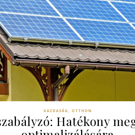
,
GAZDASÁG
OTTHON
zabályzó: Hatékony meg
optimalizálására