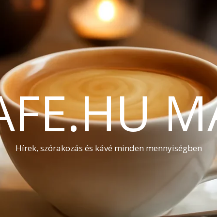
AFE.HU M
Hírek, szórakozás és kávé minden mennyiségben