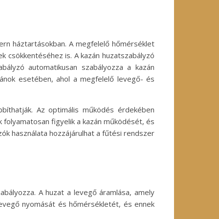
ern háztartásokban. A megfelelő hőmérséklet
ek csökkentéséhez is. A kazán huzatszabályzó
abályzó automatikusan szabályozza a kazán
azánok esetében, ahol a megfelelő levegő- és
bíthatják. Az optimális működés érdekében
 folyamatosan figyelik a kazán működését, és
zók használata hozzájárulhat a fűtési rendszer
zabályozza. A huzat a levegő áramlása, amely
 levegő nyomását és hőmérsékletét, és ennek