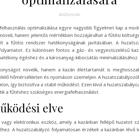
2025.03.01.
elhasználás optimalizálása egyre nagyobb figyelmet kap a mod
növeli, hanem jelentős mértékben hozzájárulhat a fűtési költség
ít a fűtési rendszer hatékonyságának javításában. A huzatsz
si folyamatot. Ez különösen fontos a gáz- és vegyestüzelésű k
atékony égéshez és a károsanyag-kibocsátás minimalizálásához.
konyságot növelik, hanem a kazán élettartamát is meghosszab
elelő hőmérsékleten és nyomáson üzemeljen. A huzatszabályozók
ton, így biztosítva a stabil működést. Ezen kívül a huzatszabályo
ik a fűtéshez szükséges energiafelhasználást.
űködési elve
vagy elektronikus eszköz, amely a kazánban fellépő huzatot s
hez. A huzatszabályzó folyamatosan érzékeli a kazánban lévő