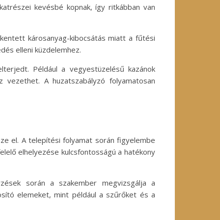
lkatrészei kevésbé kopnak, így ritkábban van
entett károsanyag-kibocsátás miatt a fűtési
edés elleni küzdelemhez.
terjedt. Például a vegyestüzelésű kazánok
z vezethet. A huzatszabályzó folyamatosan
e el. A telepítési folyamat során figyelembe
felelő elhelyezése kulcsfontosságú a hatékony
őrzések során a szakember megvizsgálja a
osító elemeket, mint például a szűrőket és a