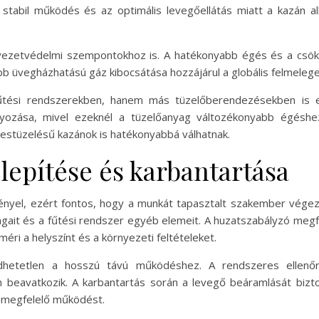
stabil működés és az optimális levegőellátás miatt a kazán a
nyezetvédelmi szempontokhoz is. A hatékonyabb égés és a csökk
b üvegházhatású gáz kibocsátása hozzájárul a globális felmeleg
űtési rendszerekben, hanem más tüzelőberendezésekben is el
yozása, mivel ezeknél a tüzelőanyag változékonyabb égéshe
yestüzelésű kazánok is hatékonyabbá válhatnak.
lepítése és karbantartása
ényel, ezért fontos, hogy a munkát tapasztalt szakember végezz
ságait és a fűtési rendszer egyéb elemeit. A huzatszabályzó meg
ri a helyszínt és a környezeti feltételeket.
edhetetlen a hosszú távú működéshez. A rendszeres ellen
 beavatkozik. A karbantartás során a levegő beáramlását bizt
 a megfelelő működést.