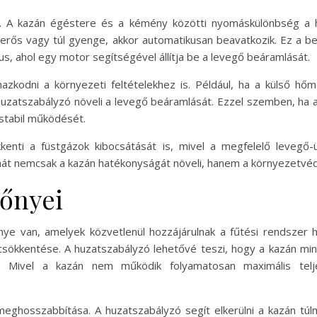
. A kazán égéstere és a kémény közötti nyomáskülönbség a h
 erős vagy túl gyenge, akkor automatikusan beavatkozik. Ez a b
s, ahol egy motor segítségével állítja be a levegő beáramlását.
azkodni a környezeti feltételekhez is. Például, ha a külső hő
zatszabályzó növeli a levegő beáramlását. Ezzel szemben, ha a
 stabil működését.
kenti a füstgázok kibocsátását is, mivel a megfelelő levegő-
hát nemcsak a kazán hatékonyságát növeli, hanem a környezetvéd
lőnyei
ye van, amelyek közvetlenül hozzájárulnak a fűtési rendszer
 csökkentése. A huzatszabályzó lehetővé teszi, hogy a kazán mi
t. Mivel a kazán nem működik folyamatosan maximális telje
meghosszabbítása. A huzatszabályzó segít elkerülni a kazán t