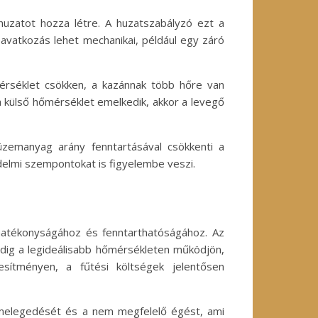
uzatot hozza létre. A huzatszabályzó ezt a
eavatkozás lehet mechanikai, például egy záró
mérséklet csökken, a kazánnak több hőre van
 külső hőmérséklet emelkedik, akkor a levegő
üzemanyag arány fenntartásával csökkenti a
elmi szempontokat is figyelembe veszi.
 hatékonyságához és fenntarthatóságához. Az
ndig a legideálisabb hőmérsékleten működjön,
sítményen, a fűtési költségek jelentősen
úlmelegedését és a nem megfelelő égést, ami