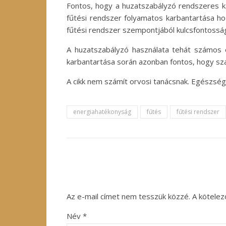
Fontos, hogy a huzatszabályzó rendszeres kar
fűtési rendszer folyamatos karbantartása h
fűtési rendszer szempontjából kulcsfontossá
A huzatszabályzó használata tehát számos e
karbantartása során azonban fontos, hogy sz
A cikk nem számít orvosi tanácsnak. Egészség
energiahatékonyság
fűtés
fűtési rendszer
Az e-mail címet nem tesszük közzé.
A kötele
Név
*