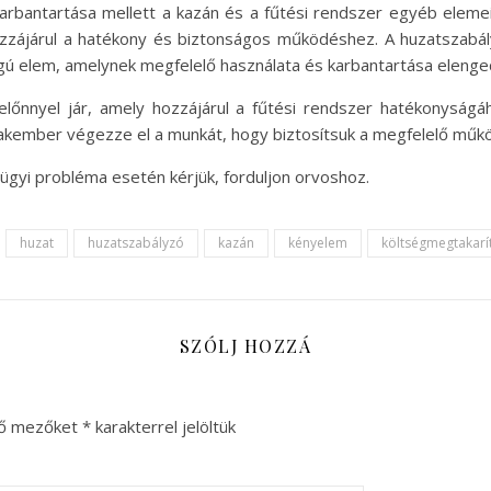
bantartása mellett a kazán és a fűtési rendszer egyéb elemeit 
ozzájárul a hatékony és biztonságos működéshez. A huzatszab
gú elem, amelynek megfelelő használata és karbantartása elenge
lőnnyel jár, amely hozzájárul a fűtési rendszer hatékonyságá
akember végezze el a munkát, hogy biztosítsuk a megfelelő műkö
ügyi probléma esetén kérjük, forduljon orvoshoz.
huzat
huzatszabályzó
kazán
kényelem
költségmegtakarí
SZÓLJ HOZZÁ
ző mezőket
*
karakterrel jelöltük