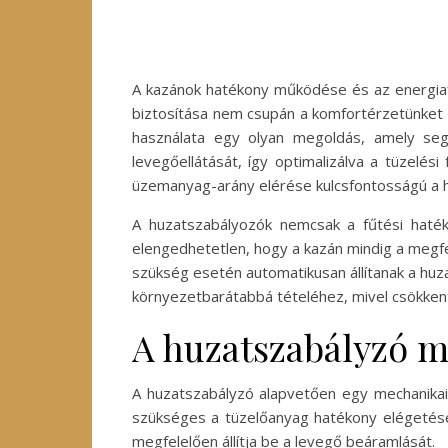
A kazánok hatékony működése és az energiaf
biztosítása nem csupán a komfortérzetünket 
használata egy olyan megoldás, amely seg
levegőellátását, így optimalizálva a tüzelé
üzemanyag-arány elérése kulcsfontosságú a h
A huzatszabályozók nemcsak a fűtési haté
elengedhetetlen, hogy a kazán mindig a megf
szükség esetén automatikusan állítanak a huza
környezetbarátabbá tételéhez, mivel csökkent
A huzatszabályzó m
A huzatszabályzó alapvetően egy mechanikai 
szükséges a tüzelőanyag hatékony elégetésé
megfelelően állítja be a levegő beáramlását.