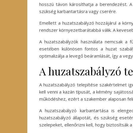
hosszú távon károsíthatja a berendezést. A 
szükség karbantartásra vagy cserére.
Emellett a huzatszabályzó hozzájárul a kör
rendszer környezetbarátabbá válik. A keveseb
A huzatszabályzók használata nemcsak a f
esetében különösen fontos a huzat szabál
optimalizálja a levegő beáramlását, így a veg
A huzatszabályzó te
A huzatszabályzó telepítése szakértelmet ig
kell venni a kazán típusát, a kémény sajátos
működéshez, ezért a szakember alaposan felmé
A huzatszabályzó karbantartása is eleng
huzatszabályzó állapotát, és szükség esetén
szelepeket, ellenőrizni kell, hogy biztosítsák