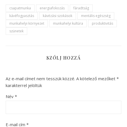
csapatmunka
energiafokozás
fáradtság
kávéfogyasztás
kávézási szokások
mentális egészség
munkahelyi környezet
munkahelyi kultúra
produktivitás
szünetek
SZÓLJ HOZZÁ
Az e-mail címet nem tesszük közzé.
A kötelező mezőket
*
karakterrel jelöltük
Név
*
E-mail cím
*