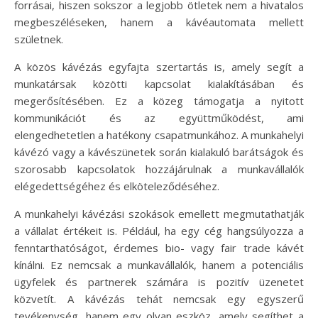
forrásai, hiszen sokszor a legjobb ötletek nem a hivatalos
megbeszéléseken, hanem a kávéautomata mellett
születnek.
A közös kávézás egyfajta szertartás is, amely segít a
munkatársak közötti kapcsolat kialakításában és
megerősítésében. Ez a közeg támogatja a nyitott
kommunikációt és az együttműködést, ami
elengedhetetlen a hatékony csapatmunkához. A munkahelyi
kávézó vagy a kávészünetek során kialakuló barátságok és
szorosabb kapcsolatok hozzájárulnak a munkavállalók
elégedettségéhez és elköteleződéséhez.
A munkahelyi kávézási szokások emellett megmutathatják
a vállalat értékeit is. Például, ha egy cég hangsúlyozza a
fenntarthatóságot, érdemes bio- vagy fair trade kávét
kínálni. Ez nemcsak a munkavállalók, hanem a potenciális
ügyfelek és partnerek számára is pozitív üzenetet
közvetít. A kávézás tehát nemcsak egy egyszerű
tevékenység, hanem egy olyan eszköz, amely segíthet a