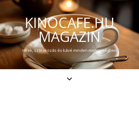
KINOCAFE.HU
MAGAZIN
Hírek, szórakozás és kávé minden mennyiségben