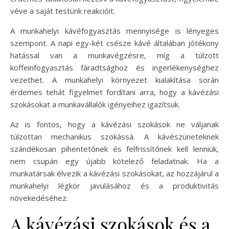
véve a saját testünk reakcióit.
A munkahelyi kávéfogyasztás mennyisége is lényeges
szempont. A napi egy-két csésze kávé általában jótékony
hatással van a munkavégzésre, míg a túlzott
koffeinfogyasztás fáradtsághoz és ingerlékenységhez
vezethet. A munkahelyi környezet kialakítása során
érdemes tehát figyelmet fordítani arra, hogy a kávézási
szokásokat a munkavállalók igényeihez igazítsuk.
Az is fontos, hogy a kávézási szokások ne váljanak
túlzottan mechanikus szokássá. A kávészüneteknek
szándékosan pihentetőnek és felfrissítőnek kell lenniük,
nem csupán egy újabb kötelező feladatnak. Ha a
munkatársak élvezik a kávézási szokásokat, az hozzájárul a
munkahelyi légkör javulásához és a produktivitás
növekedéséhez.
A kávézási szokások és a