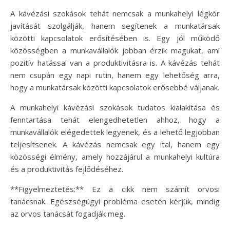
A kávézási szokások tehát nemcsak a munkahelyi légkör
javítását szolgálják, hanem segítenek a munkatársak
közötti kapcsolatok erősítésében is. Egy jól működő
közösségben a munkavállalók jobban érzik magukat, ami
pozitív hatással van a produktivitásra is. A kávézás tehát
nem csupán egy napi rutin, hanem egy lehetőség arra,
hogy a munkatársak közötti kapcsolatok erősebbé váljanak.
A munkahelyi kávézási szokások tudatos kialakítása és
fenntartása tehát elengedhetetlen ahhoz, hogy a
munkavállalók elégedettek legyenek, és a lehető legjobban
teljesítsenek. A kávézás nemcsak egy ital, hanem egy
közösségi élmény, amely hozzájárul a munkahelyi kultúra
és a produktivitás fejlődéséhez.
**Figyelmeztetés:** Ez a cikk nem számít orvosi
tanácsnak. Egészségügyi probléma esetén kérjük, mindig
az orvos tanácsát fogadják meg.