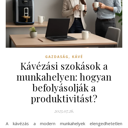
,
GAZDASÁG
KÁVÉ
Kávézási szokások a
munkahelyen: hogyan
befolyásolják a
produktivitást?
2025.07.26.
A kávézás a modern munkahelyek elengedhetetlen