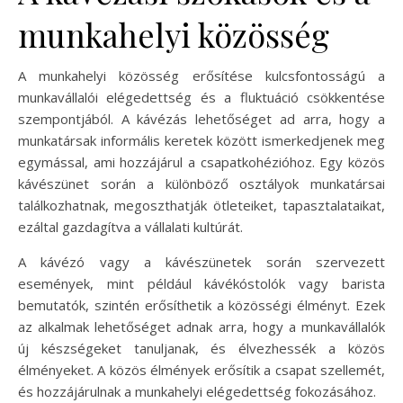
munkahelyi közösség
A munkahelyi közösség erősítése kulcsfontosságú a
munkavállalói elégedettség és a fluktuáció csökkentése
szempontjából. A kávézás lehetőséget ad arra, hogy a
munkatársak informális keretek között ismerkedjenek meg
egymással, ami hozzájárul a csapatkohézióhoz. Egy közös
kávészünet során a különböző osztályok munkatársai
találkozhatnak, megoszthatják ötleteiket, tapasztalataikat,
ezáltal gazdagítva a vállalati kultúrát.
A kávézó vagy a kávészünetek során szervezett
események, mint például kávékóstolók vagy barista
bemutatók, szintén erősíthetik a közösségi élményt. Ezek
az alkalmak lehetőséget adnak arra, hogy a munkavállalók
új készségeket tanuljanak, és élvezhessék a közös
élményeket. A közös élmények erősítik a csapat szellemét,
és hozzájárulnak a munkahelyi elégedettség fokozásához.