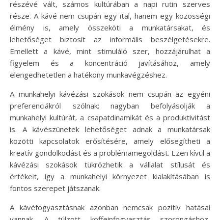
részévé vált, számos kultúrában a napi rutin szerves
része. A kávé nem csupán egy ital, hanem egy közösségi
élmény is, amely összeköti a munkatársakat, és
lehetőséget biztosít az informális beszélgetésekre.
Emellett a kávé, mint stimuláló szer, hozzájárulhat a
figyelem és a koncentráció javításához, amely
elengedhetetlen a hatékony munkavégzéshez.
A munkahelyi kávézási szokások nem csupán az egyéni
preferenciákról szólnak; nagyban befolyásolják a
munkahelyi kultúrát, a csapatdinamikát és a produktivitást
is. A kávészünetek lehetőséget adnak a munkatársak
közötti kapcsolatok erősítésére, amely elősegítheti a
kreatív gondolkodást és a problémamegoldást. Ezen kívül a
kávézási szokások tükrözhetik a vállalat stílusát és
értékeit, így a munkahelyi környezet kialakításában is
fontos szerepet játszanak.
A kávéfogyasztásnak azonban nemcsak pozitív hatásai
vannak. A túlzott koffeinfogyasztás szorongáshoz,