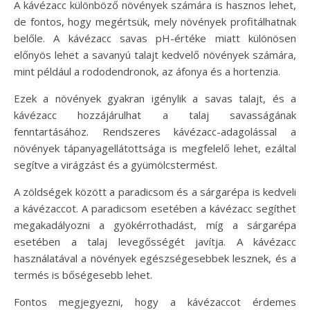
A kávézacc különböző növények számára is hasznos lehet,
de fontos, hogy megértsük, mely növények profitálhatnak
belőle. A kávézacc savas pH-értéke miatt különösen
előnyös lehet a savanyú talajt kedvelő növények számára,
mint például a rododendronok, az áfonya és a hortenzia.
Ezek a növények gyakran igénylik a savas talajt, és a
kávézacc hozzájárulhat a talaj savasságának
fenntartásához. Rendszeres kávézacc-adagolással a
növények tápanyagellátottsága is megfelelő lehet, ezáltal
segítve a virágzást és a gyümölcstermést.
A zöldségek között a paradicsom és a sárgarépa is kedveli
a kávézaccot. A paradicsom esetében a kávézacc segíthet
megakadályozni a gyökérrothadást, míg a sárgarépa
esetében a talaj levegősségét javítja. A kávézacc
használatával a növények egészségesebbek lesznek, és a
termés is bőségesebb lehet.
Fontos megjegyezni, hogy a kávézaccot érdemes