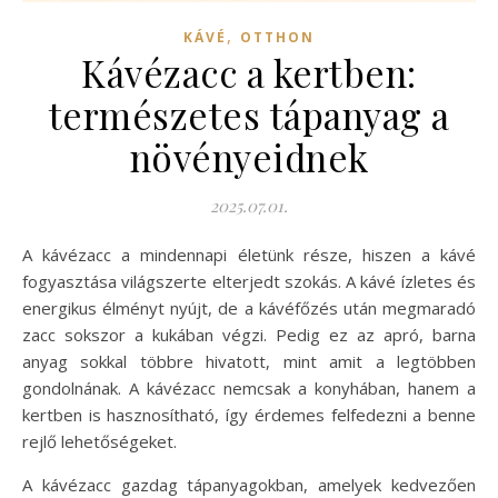
,
KÁVÉ
OTTHON
Kávézacc a kertben:
természetes tápanyag a
növényeidnek
2025.07.01.
A kávézacc a mindennapi életünk része, hiszen a kávé
fogyasztása világszerte elterjedt szokás. A kávé ízletes és
energikus élményt nyújt, de a kávéfőzés után megmaradó
zacc sokszor a kukában végzi. Pedig ez az apró, barna
anyag sokkal többre hivatott, mint amit a legtöbben
gondolnának. A kávézacc nemcsak a konyhában, hanem a
kertben is hasznosítható, így érdemes felfedezni a benne
rejlő lehetőségeket.
A kávézacc gazdag tápanyagokban, amelyek kedvezően