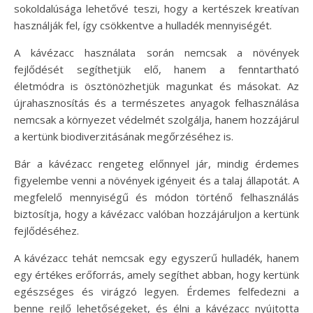
sokoldalúsága lehetővé teszi, hogy a kertészek kreatívan
használják fel, így csökkentve a hulladék mennyiségét.
A kávézacc használata során nemcsak a növények
fejlődését segíthetjük elő, hanem a fenntartható
életmódra is ösztönözhetjük magunkat és másokat. Az
újrahasznosítás és a természetes anyagok felhasználása
nemcsak a környezet védelmét szolgálja, hanem hozzájárul
a kertünk biodiverzitásának megőrzéséhez is.
Bár a kávézacc rengeteg előnnyel jár, mindig érdemes
figyelembe venni a növények igényeit és a talaj állapotát. A
megfelelő mennyiségű és módon történő felhasználás
biztosítja, hogy a kávézacc valóban hozzájáruljon a kertünk
fejlődéséhez.
A kávézacc tehát nemcsak egy egyszerű hulladék, hanem
egy értékes erőforrás, amely segíthet abban, hogy kertünk
egészséges és virágzó legyen. Érdemes felfedezni a
benne rejlő lehetőségeket, és élni a kávézacc nyújtotta