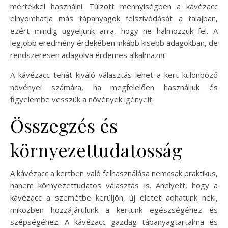
mértékkel használni. Túlzott mennyiségben a kávézacc
elnyomhatja más tápanyagok felszívódását a talajban,
ezért mindig ügyeljünk arra, hogy ne halmozzuk fel. A
legjobb eredmény érdekében inkább kisebb adagokban, de
rendszeresen adagolva érdemes alkalmazni.
A kávézacc tehát kiváló választás lehet a kert különböző
növényei számára, ha megfelelően használjuk és
figyelembe vesszük a növények igényeit.
Összegzés és
környezettudatosság
A kávézacc a kertben való felhasználása nemcsak praktikus,
hanem környezettudatos választás is. Ahelyett, hogy a
kávézacc a szemétbe kerüljön, új életet adhatunk neki,
miközben hozzájárulunk a kertünk egészségéhez és
szépségéhez. A kávézacc gazdag tápanyagtartalma és