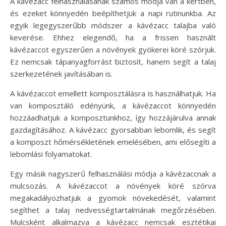
A kávézacc felhasználásának számos módja van a kertben,
és ezeket könnyedén beépíthetjük a napi rutinunkba. Az
egyik legegyszerűbb módszer a kávézacc talajba való
keverése. Ehhez elegendő, ha a frissen használt
kávézaccot egyszerűen a növények gyökerei köré szórjuk.
Ez nemcsak tápanyagforrást biztosít, hanem segít a talaj
szerkezetének javításában is.
A kávézaccot emellett komposztálásra is használhatjuk. Ha
van komposztáló edényünk, a kávézaccot könnyedén
hozzáadhatjuk a komposztunkhoz, így hozzájárulva annak
gazdagításához. A kávézacc gyorsabban lebomlik, és segít
a komposzt hőmérsékletének emelésében, ami elősegíti a
lebomlási folyamatokat.
Egy másik nagyszerű felhasználási módja a kávézaccnak a
mulcsozás. A kávézaccot a növények köré szórva
megakadályozhatjuk a gyomok növekedését, valamint
segíthet a talaj nedvességtartalmának megőrzésében.
Mulcsként alkalmazva a kávézacc nemcsak esztétikai