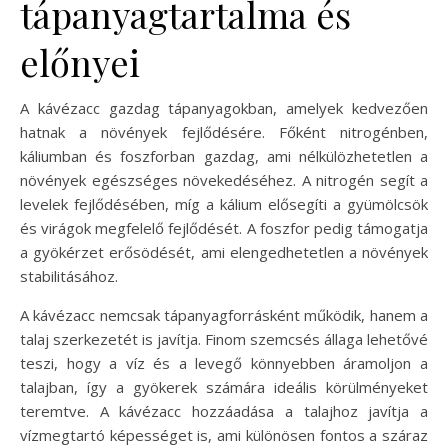
tápanyagtartalma és
előnyei
A kávézacc gazdag tápanyagokban, amelyek kedvezően
hatnak a növények fejlődésére. Főként nitrogénben,
káliumban és foszforban gazdag, ami nélkülözhetetlen a
növények egészséges növekedéséhez. A nitrogén segít a
levelek fejlődésében, míg a kálium elősegíti a gyümölcsök
és virágok megfelelő fejlődését. A foszfor pedig támogatja
a gyökérzet erősödését, ami elengedhetetlen a növények
stabilitásához.
A kávézacc nemcsak tápanyagforrásként működik, hanem a
talaj szerkezetét is javítja. Finom szemcsés állaga lehetővé
teszi, hogy a víz és a levegő könnyebben áramoljon a
talajban, így a gyökerek számára ideális körülményeket
teremtve. A kávézacc hozzáadása a talajhoz javítja a
vízmegtartó képességet is, ami különösen fontos a száraz