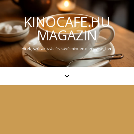
KINOCAFE.HU
MAGAZIN
Hírek, szórakozás és kávé minden mennyiségben