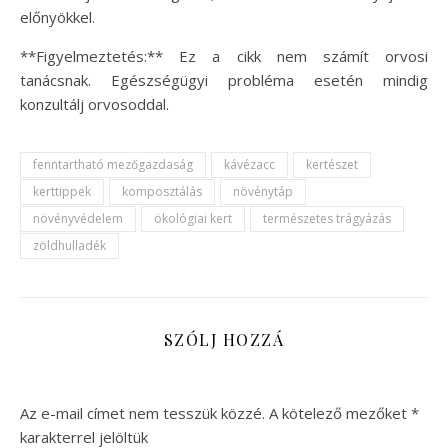
előnyökkel.
**Figyelmeztetés:** Ez a cikk nem számít orvosi
tanácsnak. Egészségügyi probléma esetén mindig
konzultálj orvosoddal.
fenntartható mezőgazdaság
kávézacc
kertészet
kerttippek
komposztálás
növénytáp
növényvédelem
ökológiai kert
természetes trágyázás
zöldhulladék
SZÓLJ HOZZÁ
Az e-mail címet nem tesszük közzé.
A kötelező mezőket
*
karakterrel jelöltük