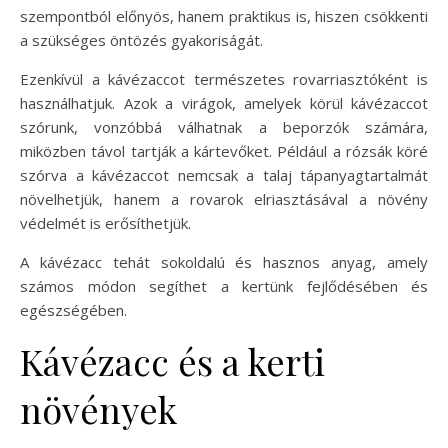
szempontból előnyös, hanem praktikus is, hiszen csökkenti
a szükséges öntözés gyakoriságát.
Ezenkívül a kávézaccot természetes rovarriasztóként is
használhatjuk. Azok a virágok, amelyek körül kávézaccot
szórunk, vonzóbbá válhatnak a beporzók számára,
miközben távol tartják a kártevőket. Például a rózsák köré
szórva a kávézaccot nemcsak a talaj tápanyagtartalmát
növelhetjük, hanem a rovarok elriasztásával a növény
védelmét is erősíthetjük.
A kávézacc tehát sokoldalú és hasznos anyag, amely
számos módon segíthet a kertünk fejlődésében és
egészségében.
Kávézacc és a kerti
növények