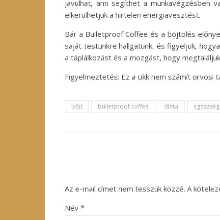
javulhat, ami segíthet a munkavégzésben vag
elkerülhetjük a hirtelen energiavesztést.
Bár a Bulletproof Coffee és a böjtölés előny
saját testünkre hallgatunk, és figyeljük, ho
a táplálkozást és a mozgást, hogy megtalálj
Figyelmeztetés: Ez a cikk nem számít orvosi 
böjt
bulletproof coffee
diéta
egészség
Az e-mail címet nem tesszük közzé.
A kötele
Név
*