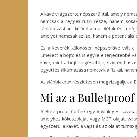
A kávé világszerte népszerű ital, amely nemc
nemcsak a reggeli rutin része, hanem soka
táplálkozásban, különösen a diéták és a böj
amelyet nemcsak az íze, hanem a potenciális e
Ez a keverék különösen népszerűvé vált a k
Emellett a böjtölés is egyre elterjedtebbé v
kávé, mint a böjt kiegészítője, szintén hasz
együttes alkalmazása nemcsak a fizikai, hanem 
Az alábbiakban részletesen megvizsgáljuk a Bu
Mi az a Bulletproof
A Bulletproof Coffee egy különleges kávéfaj
amelyhez kókuszolajat vagy MCT olajat, valam
egyszerű: a kávét, a vajat és az olajat turmix