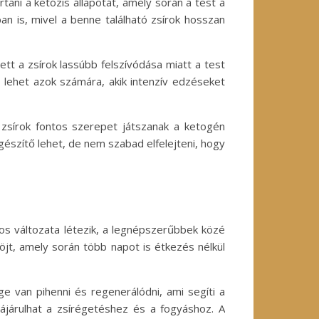
ani a ketózis állapotát, amely során a test a
ban is, mivel a benne található zsírok hosszan
ett a zsírok lassúbb felszívódása miatt a test
s lehet azok számára, akik intenzív edzéseket
 zsírok fontos szerepet játszanak a ketogén
gészítő lehet, de nem szabad elfelejteni, hogy
os változata létezik, a legnépszerűbbek közé
böjt, amely során több napot is étkezés nélkül
e van pihenni és regenerálódni, ami segíti a
zájárulhat a zsírégetéshez és a fogyáshoz. A