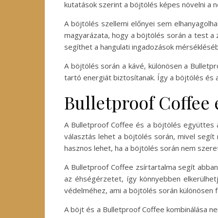
kutatások szerint a böjtölés képes növelni 
A böjtölés szellemi előnyei sem elhanyagolha
magyarázata, hogy a böjtölés során a test a zs
segíthet a hangulati ingadozások mérséklésében
A böjtölés során a kávé, különösen a Bulletp
tartó energiát biztosítanak. Így a böjtölés és 
Bulletproof Coffee 
A Bulletproof Coffee és a böjtölés együttes 
választás lehet a böjtölés során, mivel segít
hasznos lehet, ha a böjtölés során nem szere
A Bulletproof Coffee zsírtartalma segít abban
az éhségérzetet, így könnyebben elkerülhetjü
védelméhez, ami a böjtölés során különösen f
A böjt és a Bulletproof Coffee kombinálása nem