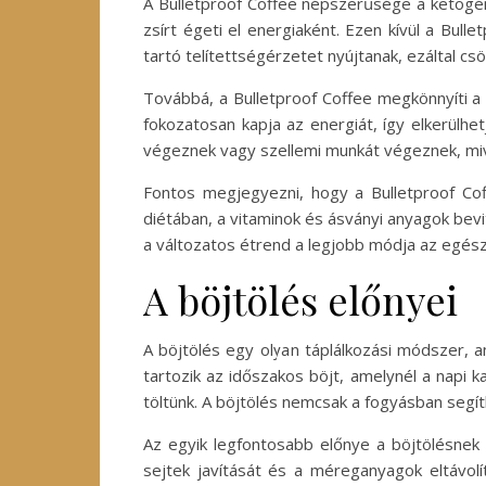
A Bulletproof Coffee népszerűsége a ketogén 
zsírt égeti el energiaként. Ezen kívül a Bull
tartó telítettségérzetet nyújtanak, ezáltal c
Továbbá, a Bulletproof Coffee megkönnyíti a r
fokozatosan kapja az energiát, így elkerülhe
végeznek vagy szellemi munkát végeznek, mivel
Fontos megjegyezni, hogy a Bulletproof Cof
diétában, a vitaminok és ásványi anyagok bevi
a változatos étrend a legjobb módja az egé
A böjtölés előnyei
A böjtölés egy olyan táplálkozási módszer, 
tartozik az időszakos böjt, amelynél a napi k
töltünk. A böjtölés nemcsak a fogyásban segí
Az egyik legfontosabb előnye a böjtölésnek 
sejtek javítását és a méreganyagok eltávolí