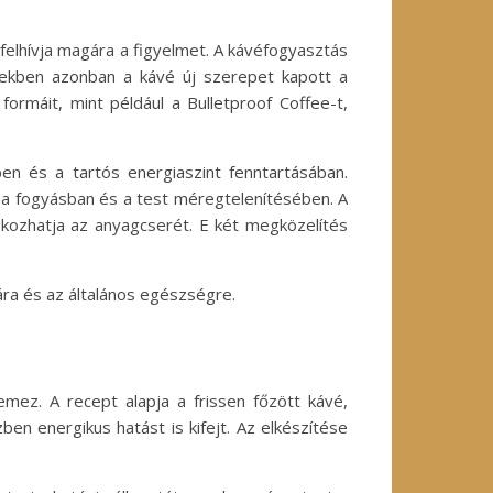
felhívja magára a figyelmet. A kávéfogyasztás
vekben azonban a kávé új szerepet kapott a
ormáit, mint például a Bulletproof Coffee-t,
en és a tartós energiaszint fenntartásában.
k a fogyásban és a test méregtelenítésében. A
fokozhatja az anyagcserét. E két megközelítés
tára és az általános egészségre.
emez. A recept alapja a frissen főzött kávé,
en energikus hatást is kifejt. Az elkészítése