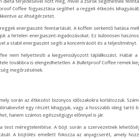
diéta terjedésével nőtt meg, mivel a zsírok segíthetnek fenntart
etproof Coffee fogyasztása segíthet a reggeli étkezés kihagyásá
sökkentve az éhségérzetet.
eggeli energiaszint fenntartását. A koffein serkentő hatása mell
tjük a hirtelen energiaszint-ingadozásokat. Ez különösen haszno
 a stabil energiaszint segíti a koncentrációt és a teljesítményt.
fee nem helyettesíti a kiegyensúlyozott táplálkozást. Habár a
tele továbbra is elengedhetetlen. A Bulletproof Coffee remek kie
szség megőrzésének.
amely során az étkezést bizonyos időszakokra korlátozzuk. Szám
alóriabevitel egy részét kihagyjuk, vagy a hosszabb ideig tartó 
thet, hanem számos egészségügyi előnnyel is jár.
a test méregtelenítése. A böjt során a szervezetnek lehetőség
tását. A böjtölés emellett fokozza az anyagcserét, amely hoz