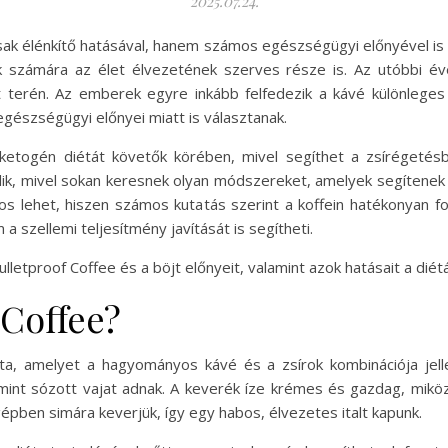
2025.07.24.
sak élénkítő hatásával, hanem számos egészségügyi előnyével is 
k számára az élet élvezetének szerves része is. Az utóbbi é
t terén. Az emberek egyre inkább felfedezik a kávé különleges f
gészségügyi előnyei miatt is választanak.
etogén diétát követők körében, mivel segíthet a zsírégetésb
álik, mivel sokan keresnek olyan módszereket, amelyek segítene
nos lehet, hiszen számos kutatás szerint a koffein hatékonyan 
a szellemi teljesítmény javítását is segítheti.
lletproof Coffee és a böjt előnyeit, valamint azok hatásait a dié
 Coffee?
ta, amelyet a hagyományos kávé és a zsírok kombinációja jell
int sózott vajat adnak. A keverék íze krémes és gazdag, miközb
gépben simára keverjük, így egy habos, élvezetes italt kapunk.