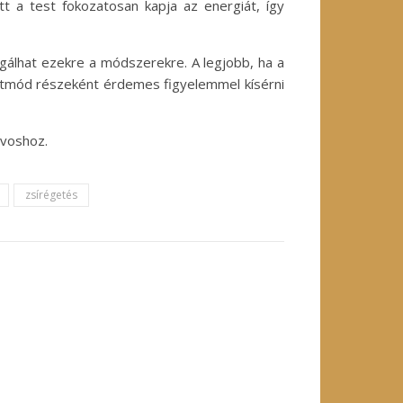
tt a test fokozatosan kapja az energiát, így
agálhat ezekre a módszerekre. A legjobb, ha a
életmód részeként érdemes figyelemmel kísérni
rvoshoz.
zsírégetés