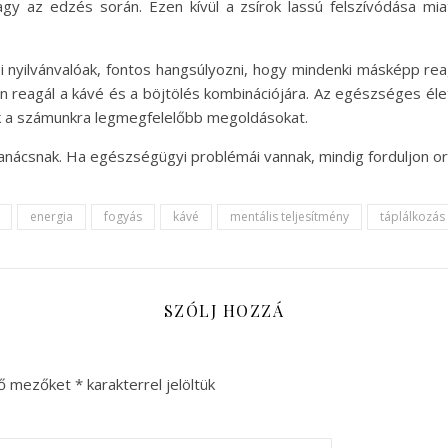
y az edzés során. Ezen kívül a zsírok lassú felszívódása mia
ei nyilvánvalóak, fontos hangsúlyozni, hogy mindenki másképp re
gyan reagál a kávé és a böjtölés kombinációjára. Az egészséges 
uk a számunkra legmegfelelőbb megoldásokat.
tanácsnak. Ha egészségügyi problémái vannak, mindig forduljon o
energia
fogyás
kávé
mentális teljesítmény
táplálkozás
SZÓLJ HOZZÁ
ző mezőket
*
karakterrel jelöltük