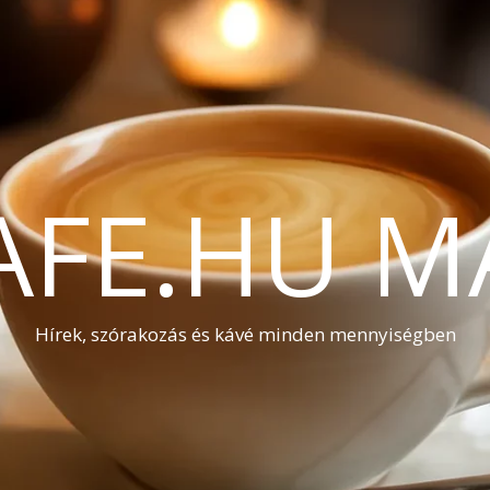
AFE.HU M
Hírek, szórakozás és kávé minden mennyiségben