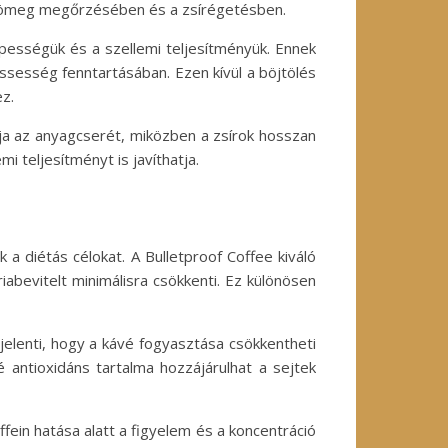
omtömeg megőrzésében és a zsírégetésben.
épességük és a szellemi teljesítményük. Ennek
rissesség fenntartásában. Ezen kívül a böjtölés
ez.
tja az anyagcserét, miközben a zsírok hosszan
i teljesítményt is javíthatja.
a diétás célokat. A Bulletproof Coffee kiváló
iabevitelt minimálisra csökkenti. Ez különösen
 jelenti, hogy a kávé fogyasztása csökkentheti
é antioxidáns tartalma hozzájárulhat a sejtek
ffein hatása alatt a figyelem és a koncentráció