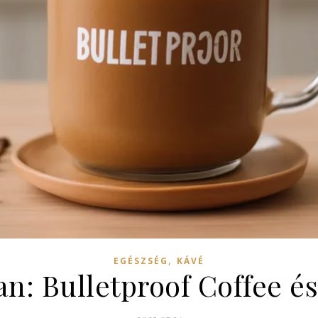
,
EGÉSZSÉG
KÁVÉ
n: Bulletproof Coffee és