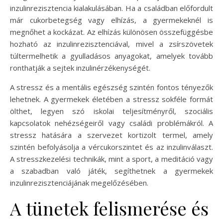
inzulinrezisztencia kialakulásában. Ha a családban előfordult
már cukorbetegség vagy elhízás, a gyermekeknél is
megnőhet a kockázat. Az elhízás különösen összefüggésbe
hozható az inzulinrezisztenciával, mivel a zsírszövetek
túltermelhetik a gyulladásos anyagokat, amelyek tovább
ronthatják a sejtek inzulinérzékenységét.
A stressz és a mentális egészség szintén fontos tényezők
lehetnek. A gyermekek életében a stressz sokféle formát
ölthet, legyen szó iskolai teljesítményről, szociális
kapcsolatok nehézségeiről vagy családi problémákról. A
stressz hatására a szervezet kortizolt termel, amely
szintén befolyásolja a vércukorszintet és az inzulinválaszt.
A stresszkezelési technikák, mint a sport, a meditáció vagy
a szabadban való játék, segíthetnek a gyermekek
inzulinrezisztenciájának megelőzésében.
A tünetek felismerése és