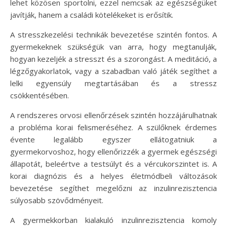
lehet közösen sportolni, ezzel nemcsak az egészségüket
javítják, hanem a családi kötelékeket is erősítik.
A stresszkezelési technikák bevezetése szintén fontos. A
gyermekeknek szükségük van arra, hogy megtanulják,
hogyan kezeljék a stresszt és a szorongást. A meditáció, a
légzőgyakorlatok, vagy a szabadban való játék segíthet a
lelki egyensúly megtartásában és a stressz
csökkentésében.
A rendszeres orvosi ellenőrzések szintén hozzájárulhatnak
a probléma korai felismeréséhez. A szülőknek érdemes
évente legalább egyszer ellátogatniuk a
gyermekorvoshoz, hogy ellenőrizzék a gyermek egészségi
állapotát, beleértve a testsúlyt és a vércukorszintet is. A
korai diagnózis és a helyes életmódbeli változások
bevezetése segíthet megelőzni az inzulinrezisztencia
súlyosabb szövődményeit.
A gyermekkorban kialakuló inzulinrezisztencia komoly