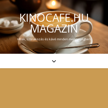
KINOCAFE.HU
MAGAZIN
Hírek, szórakozás és kávé minden mennyiségben