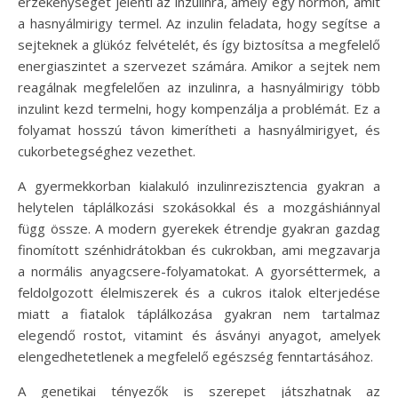
érzékenységét jelenti az inzulinra, amely egy hormon, amit
a hasnyálmirigy termel. Az inzulin feladata, hogy segítse a
sejteknek a glükóz felvételét, és így biztosítsa a megfelelő
energiaszintet a szervezet számára. Amikor a sejtek nem
reagálnak megfelelően az inzulinra, a hasnyálmirigy több
inzulint kezd termelni, hogy kompenzálja a problémát. Ez a
folyamat hosszú távon kimerítheti a hasnyálmirigyet, és
cukorbetegséghez vezethet.
A gyermekkorban kialakuló inzulinrezisztencia gyakran a
helytelen táplálkozási szokásokkal és a mozgáshiánnyal
függ össze. A modern gyerekek étrendje gyakran gazdag
finomított szénhidrátokban és cukrokban, ami megzavarja
a normális anyagcsere-folyamatokat. A gyorséttermek, a
feldolgozott élelmiszerek és a cukros italok elterjedése
miatt a fiatalok táplálkozása gyakran nem tartalmaz
elegendő rostot, vitamint és ásványi anyagot, amelyek
elengedhetetlenek a megfelelő egészség fenntartásához.
A genetikai tényezők is szerepet játszhatnak az