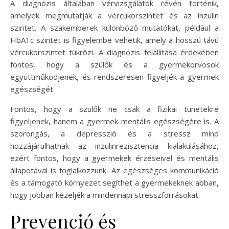
A diagnózis általában vérvizsgálatok révén történik,
amelyek megmutatják a vércukorszintet és az inzulin
szintet. A szakemberek különböző mutatókat, például a
HbA1c szintet is figyelembe vehetik, amely a hosszú távú
vércukorszintet tükrözi. A diagnózis felállítása érdekében
fontos, hogy a szülők és a gyermekorvosok
együttműködjenek, és rendszeresen figyeljék a gyermek
egészségét.
Fontos, hogy a szülők ne csak a fizikai tünetekre
figyeljenek, hanem a gyermek mentális egészségére is. A
szorongás, a depresszió és a stressz mind
hozzájárulhatnak az inzulinrezisztencia kialakulásához,
ezért fontos, hogy a gyermekek érzéseivel és mentális
állapotával is foglalkozzunk. Az egészséges kommunikáció
és a támogató környezet segíthet a gyermekeknek abban,
hogy jobban kezeljék a mindennapi stresszforrásokat.
Prevenció és