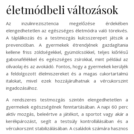
életmódbeli változások
Az inzulinrezisztencia megelőzése érdekében
elengedhetetlen az egészséges életmódra való törekvés.
A táplálkozás és a testmozgás kulcsszerepet játszik a
prevencióban. A gyermekek étrendjének gazdagítania
kellene friss zöldségekkel, gyümölcsökkel, teljes kiőrlésű
gabonafélékkel és egészséges zsírokkal, mint például az
olívaolaj és az avokádó. Fontos, hogy a gyermekek kerüljék
a feldolgozott élelmiszereket és a magas cukortartalmú
italokat, mivel ezek hozzájárulhatnak a vércukorszint
ingadozásához.
A rendszeres testmozgás szintén elengedhetetlen a
gyermekek egészségének fenntartásában. A napi 60 perc
aktív mozgás, beleértve a játékot, a sportot vagy akár a
kerékpározást, segít a testsúly kontrollálásában és a
vércukorszint stabilizálásában. A családok számára hasznos