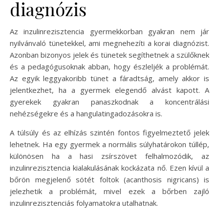
diagnózis
Az inzulinrezisztencia gyermekkorban gyakran nem jár
nyilvánvaló tünetekkel, ami megnehezíti a korai diagnózist.
Azonban bizonyos jelek és tünetek segíthetnek a szülőknek
és a pedagógusoknak abban, hogy észleljék a problémát.
Az egyik leggyakoribb tünet a fáradtság, amely akkor is
jelentkezhet, ha a gyermek elegendő alvást kapott. A
gyerekek gyakran panaszkodnak a koncentrálási
nehézségekre és a hangulatingadozásokra is.
A túlsúly és az elhízás szintén fontos figyelmeztető jelek
lehetnek. Ha egy gyermek a normális súlyhatárokon túllép,
különösen ha a hasi zsírszövet felhalmozódik, az
inzulinrezisztencia kialakulásának kockázata nő. Ezen kívül a
bőrön megjelenő sötét foltok (acanthosis nigricans) is
jelezhetik a problémát, mivel ezek a bőrben zajló
inzulinrezisztenciás folyamatokra utalhatnak.