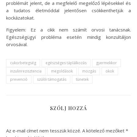
problémát jelent, de a megfelelő megelőző lépésekkel és
a tudatos életmóddal jelentősen csökkenthetjük a
kockázatokat.
Figyelem: Ez a cikk nem számít orvosi tanácsnak.
Egészségügyi probléma esetén mindig konzultáljon
orvosával.
cukorbetegség
egészséges táplálkozás
gyermekkor
inzulinrezisztencia
megoldások
mozgás
okok
prevenció
szülői támogatás
tünetek
SZÓLJ HOZZÁ
Az e-mail címet nem tesszük közzé.
A kötelező mezőket
*