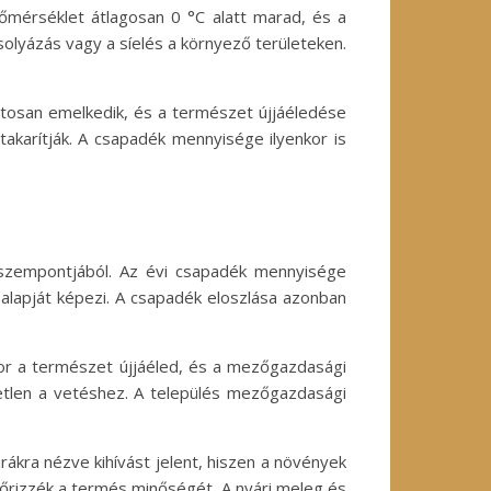
őmérséklet átlagosan 0 °C alatt marad, és a
solyázás vagy a síelés a környező területeken.
atosan emelkedik, és a természet újjáéledése
akarítják. A csapadék mennyisége ilyenkor is
 szempontjából. Az évi csapadék mennyisége
apját képezi. A csapadék eloszlása azonban
or a természet újjáéled, és a mezőgazdasági
tetlen a vetéshez. A település mezőgazdasági
kra nézve kihívást jelent, hiszen a növények
őrizzék a termés minőségét. A nyári meleg és