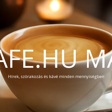
AFE.HU M
Hírek, szórakozás és kávé minden mennyiségben