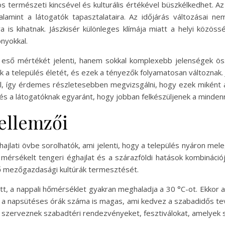
s természeti kincsével és kulturális értékével büszkélkedhet. A
 valamint a látogatók tapasztalataira. Az időjárás változásai
is kihatnak. Jászkisér különleges klímája miatt a helyi közös
onyokkal.
eső mértékét jelenti, hanem sokkal komplexebb jelenségek ös
k a település életét, és ezek a tényezők folyamatosan változnak.
l, így érdemes részletesebben megvizsgálni, hogy ezek miként al
 és a látogatóknak egyaránt, hogy jobban felkészüljenek a minde
jellemzői
éghajlati övbe sorolhatók, ami jelenti, hogy a település nyáron m
a mérsékelt tengeri éghajlat és a szárazföldi hatások kombináci
ő mezőgazdasági kultúrák termesztését.
tt, a nappali hőmérséklet gyakran meghaladja a 30 °C-ot. Ekkor
a napsütéses órák száma is magas, ami kedvez a szabadidős te
szerveznek szabadtéri rendezvényeket, fesztiválokat, amelyek szí