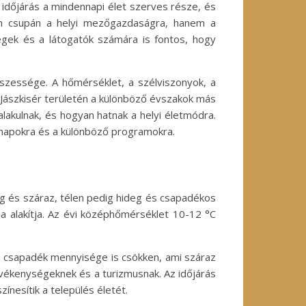
z időjárás a mindennapi élet szerves része, és
 nem csupán a helyi mezőgazdaságra, hanem a
ségek és a látogatók számára is fontos, hogy
szessége. A hőmérséklet, a szélviszonyok, a
 Jászkisér területén a különböző évszakok más
akulnak, és hogyan hatnak a helyi életmódra.
nnapokra és a különböző programokra.
eleg és száraz, télen pedig hideg és csapadékos
ója alakítja. Az évi középhőmérséklet 10-12 °C
 a csapadék mennyisége is csökken, ami száraz
vékenységeknek és a turizmusnak. Az időjárás
nesítik a település életét.