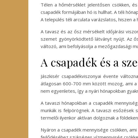
Télen a hőmérséklet jelentősen csökken, és
csapadék formájában hó is hullhat. A téli hón
A település téli arculata varázslatos, hiszen a
A tavasz és az ősz mérsékelt időjárási visz
szemet gyönyörködtető látványt nyújt. Az ős
változó, ami befolyásolja a mezőgazdasági m
A csapadék és a sze
Jászkisér csapadékviszonyai évente változ
átlagosan 600-700 mm között mozog, ami a 
nem egyenletes, így a nyári hónapokban gyakr
A tavaszi hónapokban a csapadék mennyisége
munkák is felpörögnek. A tavaszi esőzések s
termelői ilyenkor aktívan dolgoznak a földeken
Nyáron a csapadék mennyisége csökken, ami a
fejlődéséhez szükséges vízmennyiség csökken