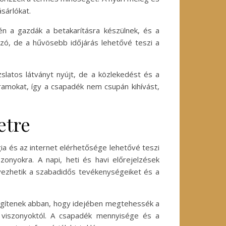
sárlókat.
n a gazdák a betakarításra készülnek, és a
ozó, de a hűvösebb időjárás lehetővé teszi a
ázslatos látványt nyújt, de a közlekedést és a
ramokat, így a csapadék nem csupán kihívást,
etre
gia és az internet elérhetősége lehetővé teszi
zonyokra. A napi, heti és havi előrejelzések
rvezhetik a szabadidős tevékenységeiket és a
segítenek abban, hogy idejében megtehessék a
 viszonyoktól. A csapadék mennyisége és a