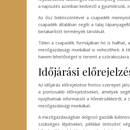
a napsütés azonban kedvező a gyümölcsök, zöl
Az ősz beköszöntével a csapadék mennyiség
csapadék általában segíti a talaj tápanyage
betakarított termények tárolását.
Télen a csapadék formájában hó is hullhat, am
mezőgazdasági munkákat is nehezítheti. A té
hanem lehetőséget is teremt a szórakozásra.
Időjárási előrejelz
Az időjárás előrejelzése fontos szerepet játs
a pontosabb előrejelzéseket, amelyek segíte
nyújthatnak információt a hőmérsékletről, a
mezőgazdasági munkákat.
A mezőgazdaságban dolgozó gazdák különösen 
szükséges lépéseket, például öntözést vé