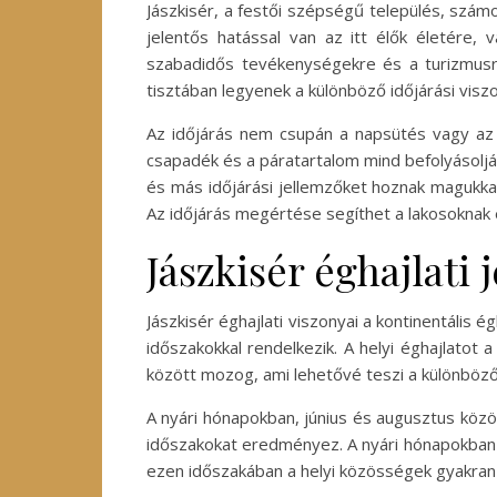
Jászkisér, a festői szépségű település, számo
jelentős hatással van az itt élők életére,
szabadidős tevékenységekre és a turizmusra 
tisztában legyenek a különböző időjárási visz
Az időjárás nem csupán a napsütés vagy az 
csapadék és a páratartalom mind befolyásoljá
és más időjárási jellemzőket hoznak magukka
Az időjárás megértése segíthet a lakosoknak
Jászkisér éghajlati 
Jászkisér éghajlati viszonyai a kontinentális 
időszakokkal rendelkezik. A helyi éghajlatot 
között mozog, ami lehetővé teszi a különböz
A nyári hónapokban, június és augusztus közö
időszakokat eredményez. A nyári hónapokban 
ezen időszakában a helyi közösségek gyakran 