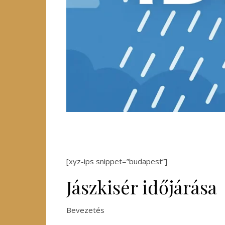
[xyz-ips snippet=”budapest”]
Jászkisér időjárása
Bevezetés