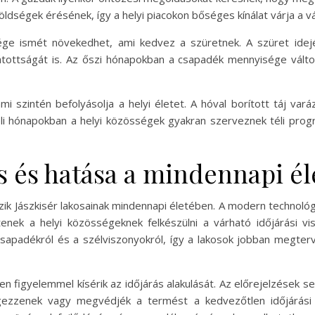
dségek érésének, így a helyi piacokon bőséges kínálat várja a vá
e ismét növekedhet, ami kedvez a szüretnek. A szüret idejé
llátottságát is. Az őszi hónapokban a csapadék mennyisége vált
i szintén befolyásolja a helyi életet. A hóval borított táj var
li hónapokban a helyi közösségek gyakran szerveznek téli prog
és és hatása a mindennapi él
zik Jászkisér lakosainak mindennapi életében. A modern technoló
nek a helyi közösségeknek felkészülni a várható időjárási vis
 csapadékról és a szélviszonyokról, így a lakosok jobban megte
figyelemmel kísérik az időjárás alakulását. Az előrejelzések 
gezzenek vagy megvédjék a termést a kedvezőtlen időjárási