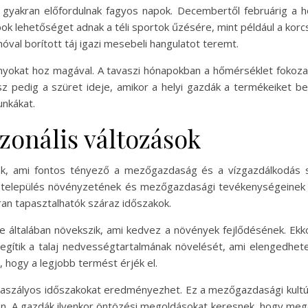
 gyakran előfordulnak fagyos napok. Decembertől februárig a h
apok lehetőséget adnak a téli sportok űzésére, mint például a korc
 hóval borított táj igazi mesebeli hangulatot teremt.
onyokat hoz magával. A tavaszi hónapokban a hőmérséklet fokoz
z pedig a szüret ideje, amikor a helyi gazdák a termékeiket bet
unkákat.
zonális változások
nak, ami fontos tényező a mezőgazdaság és a vízgazdálkodás
település növényzetének és mezőgazdasági tevékenységeinek al
an tapasztalhatók száraz időszakok.
 általában növekszik, ami kedvez a növények fejlődésének. Ekk
egítik a talaj nedvességtartalmának növelését, ami elengedhe
, hogy a legjobb termést érjék el.
szályos időszakokat eredményezhet. Ez a mezőgazdasági kultúrá
. A gazdák ilyenkor öntözési megoldásokat keresnek, hogy meg