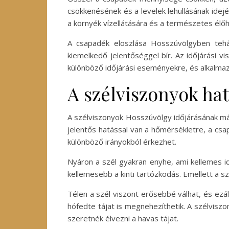
csökkenésének és a levelek lehullásának idejé
a környék vízellátására és a természetes élőh
A csapadék eloszlása Hosszúvölgyben teh
kiemelkedő jelentőséggel bír. Az időjárási 
különböző időjárási eseményekre, és alkalma
A szélviszonyok ha
A szélviszonyok Hosszúvölgy időjárásának mási
jelentős hatással van a hőmérsékletre, a csa
különböző irányokból érkezhet.
Nyáron a szél gyakran enyhe, ami kellemes i
kellemesebb a kinti tartózkodás. Emellett a 
Télen a szél viszont erősebbé válhat, és ezá
hófedte tájat is megnehezíthetik. A szélvisz
szeretnék élvezni a havas tájat.