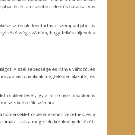
ában hullik, ami szintén jelentős hatással van
oszisztémák fenntartása szempontjából is
elyi közösség számára, hogy felkészüljenek a
ilágot. A szél sebessége és iránya változó, és
orzati viszonyoknak megfelelően alakul ki, és
t csökkentését, így a forró nyári napokon is
természetkedvelők számára.
ok a hőmérséklet csökkenéséhez vezetnek, és a
 számára, akik a megfelelő körülmények között