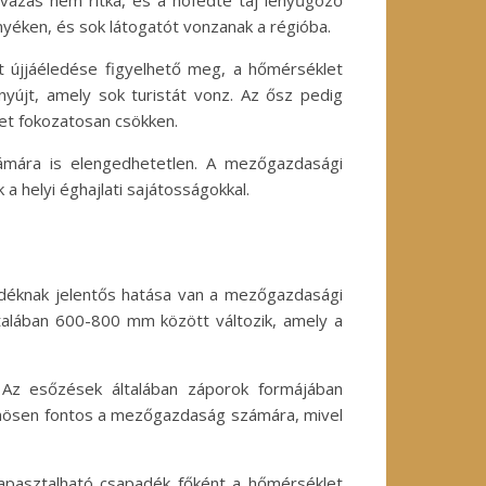
avazás nem ritka, és a hófedte táj lenyűgöző
rnyéken, és sok látogatót vonzanak a régióba.
t újjáéledése figyelhető meg, a hőmérséklet
nyújt, amely sok turistát vonz. Az ősz pedig
et fokozatosan csökken.
zámára is elengedhetetlen. A mezőgazdasági
 helyi éghajlati sajátosságokkal.
adéknak jelentős hatása van a mezőgazdasági
ltalában 600-800 mm között változik, amely a
 Az esőzések általában záporok formájában
ülönösen fontos a mezőgazdaság számára, mivel
apasztalható csapadék főként a hőmérséklet