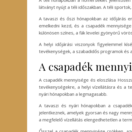
A téli hónapokban a hőmérséklet jelentősen 
látványt nyújt a téli időszakban. A téli sport
A tavaszi és őszi hónapokban az időjárás e
emelkedni kezd, és a csapadék mennyisége is
különösen színes, a fák levelei gyönyörű vö
A helyi időjárási viszonyok figyelemmel k
tevékenységek, a szabadidős programok és a m
A csapadék mennyis
A csapadék mennyisége és eloszlása Hosszúv
tevékenységekre, a helyi vízellátásra és a 
nyári hónapokban a legmagasabb.
A tavaszi és nyári hónapokban a csapadék
jelentkeznek, amelyek gyorsan és nagy mennyi
a megfelelő vízellátás elengedhetetlen a t
Ősszel a csapadék mennyisége csökken, azo