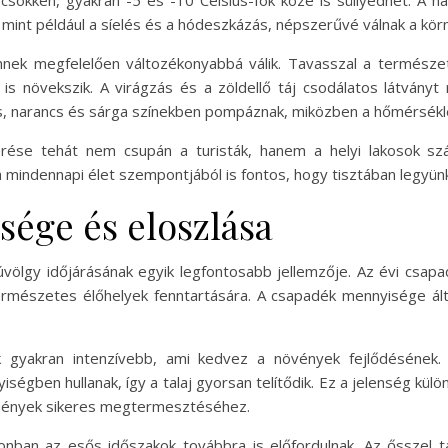
csökken, gyakran -5 és -10 Celsius-fok közé is süllyedhet. A h
ok, mint például a síelés és a hódeszkázás, népszerűvé válnak a kö
nnek megfelelően változékonyabbá válik. Tavasszal a természe
 növekszik. A virágzás és a zöldellő táj csodálatos látványt 
rös, narancs és sárga színekben pompáznak, miközben a hőmérsékl
ísérése tehát nem csupán a turisták, hanem a helyi lakosok s
indennapi élet szempontjából is fontos, hogy tisztában legyünk a
ége és eloszlása
ölgy időjárásának egyik legfontosabb jellemzője. Az évi csap
természetes élőhelyek fenntartására. A csapadék mennyisége á
 gyakran intenzívebb, ami kedvez a növények fejlődésének.
ségben hullanak, így a talaj gyorsan telítődik. Ez a jelenség k
ermények sikeres megtermesztéséhez.
nban az esős időszakok továbbra is előfordulnak. Az ősszel t