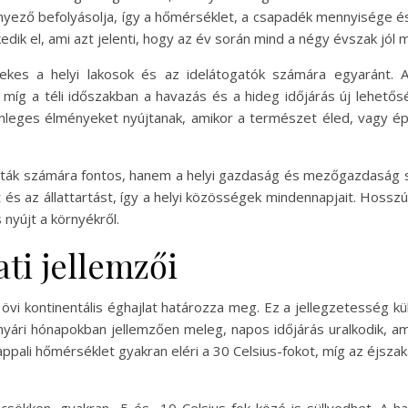
tényező befolyásolja, így a hőmérséklet, a csapadék mennyisége 
kedik el, ami azt jelenti, hogy az év során mind a négy évszak jól 
dekes a helyi lakosok és az idelátogatók számára egyaránt.
íg a téli időszakban a havazás és a hideg időjárás új lehetős
lönleges élményeket nyújtanak, amikor a természet éled, vagy é
sták számára fontos, hanem a helyi gazdaság és mezőgazdaság sz
 és az állattartást, így a helyi közösségek mindennapjait. Hoss
nyújt a környékről.
ti jellemzői
 övi kontinentális éghajlat határozza meg. Ez a jellegzetesség 
 A nyári hónapokban jellemzően meleg, napos időjárás uralkodik,
ppali hőmérséklet gyakran eléri a 30 Celsius-fokot, míg az éjszaká