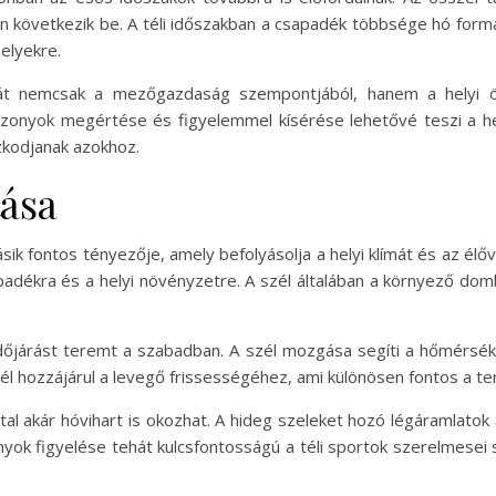
n következik be. A téli időszakban a csapadék többsége hó formáj
elyekre.
át nemcsak a mezőgazdaság szempontjából, hanem a helyi ök
viszonyok megértése és figyelemmel kísérése lehetővé teszi a h
zkodjanak azokhoz.
tása
k fontos tényezője, amely befolyásolja a helyi klímát és az élőv
padékra és a helyi növényzetre. A szél általában a környező domb
dőjárást teremt a szabadban. A szél mozgása segíti a hőmérsékle
szél hozzájárul a levegő frissességéhez, ami különösen fontos a 
ltal akár hóvihart is okozhat. A hideg szeleket hozó légáramlat
onyok figyelése tehát kulcsfontosságú a téli sportok szerelmesei