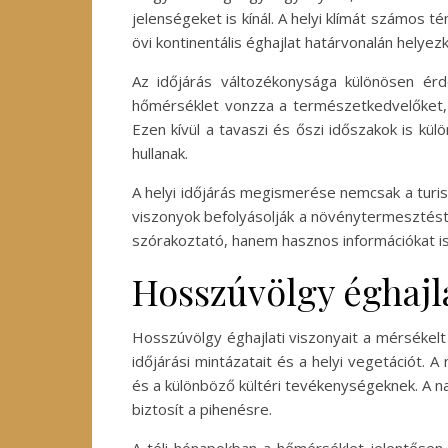
jelenségeket is kínál. A helyi klímát számos 
övi kontinentális éghajlat határvonalán helyez
Az időjárás változékonysága különösen ér
hőmérséklet vonzza a természetkedvelőket, m
Ezen kívül a tavaszi és őszi időszakok is kü
hullanak.
A helyi időjárás megismerése nemcsak a turi
viszonyok befolyásolják a növénytermesztést
szórakoztató, hanem hasznos információkat is 
Hosszúvölgy éghajla
Hosszúvölgy éghajlati viszonyait a mérsékelt
időjárási mintázatait és a helyi vegetációt.
és a különböző kültéri tevékenységeknek. A na
biztosít a pihenésre.