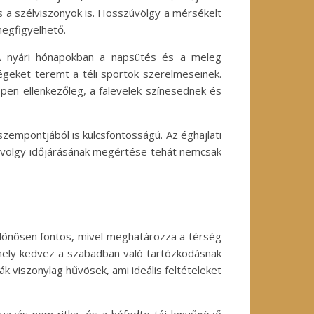
és a szélviszonyok is. Hosszúvölgy a mérsékelt
megfigyelhető.
 A nyári hónapokban a napsütés és a meleg
égeket teremt a téli sportok szerelmeseinek.
ppen ellenkezőleg, a falevelek színesednek és
empontjából is kulcsfontosságú. Az éghajlati
zúvölgy időjárásának megértése tehát nemcsak
különösen fontos, mivel meghatározza a térség
 amely kedvez a szabadban való tartózkodásnak
k viszonylag hűvösek, ami ideális feltételeket