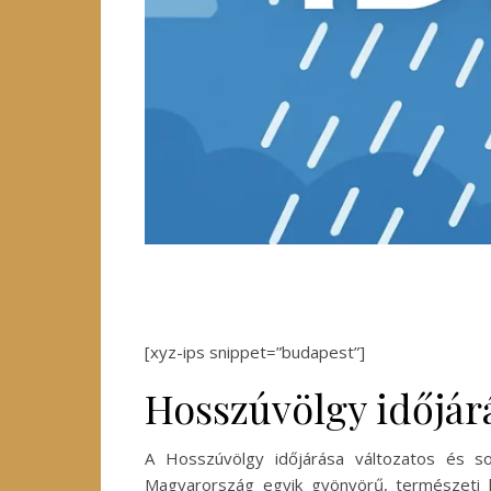
[xyz-ips snippet=”budapest”]
Hosszúvölgy időjár
A Hosszúvölgy időjárása változatos és so
Magyarország egyik gyönyörű, természeti k