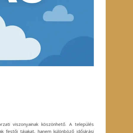
zati viszonyainak köszönhető. A település
 festői tájakat, hanem különböző időjárási