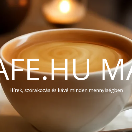
AFE.HU M
Hírek, szórakozás és kávé minden mennyiségben