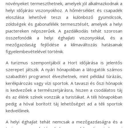
növényeket termeszthetnek, amelyek jól alkalmazkodnak a
helyi időjárási viszonyokhoz. A hőmérséklet és csapadék
eloszlása lehetővé teszi a különböző gyümölcsök,
zöldségek és gabonafélék termesztését, amelyek a helyi
piactereken népszerűek. A gazdálkodás tehát szorosan
összefonódik a helyi éghajlati viszonyokkal, és a
mezőgazdaság fejlődése a klímaváltozás hatásainak
figyelembevételével történik.
A turizmus szempontjából a Hort időjárása is jelentős
szerepet játszik. A nyári hónapokban a látogatók számos
szabadtéri programot élvezhetnek, mint például túrázás,
kerékpározás vagy vízi sportok. A tavaszi és őszi hónapok
is kedvezőek a természetjárásra, hiszen a csodálatos táj
és az élénk színek vonzzák a turistákat. A téli hónapokban
pedig a hóval borított táj lehetőséget ad a téli sportok
kedvelőinek.
A helyi éghajlat tehát nemcsak a mezőgazdaságra és a