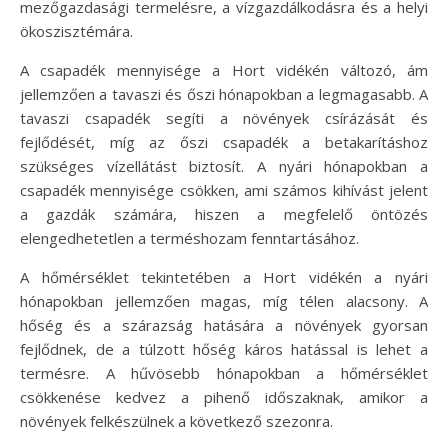
mezőgazdasági termelésre, a vízgazdálkodásra és a helyi
ökoszisztémára.
A csapadék mennyisége a Hort vidékén változó, ám
jellemzően a tavaszi és őszi hónapokban a legmagasabb. A
tavaszi csapadék segíti a növények csírázását és
fejlődését, míg az őszi csapadék a betakarításhoz
szükséges vízellátást biztosít. A nyári hónapokban a
csapadék mennyisége csökken, ami számos kihívást jelent
a gazdák számára, hiszen a megfelelő öntözés
elengedhetetlen a terméshozam fenntartásához.
A hőmérséklet tekintetében a Hort vidékén a nyári
hónapokban jellemzően magas, míg télen alacsony. A
hőség és a szárazság hatására a növények gyorsan
fejlődnek, de a túlzott hőség káros hatással is lehet a
termésre. A hűvösebb hónapokban a hőmérséklet
csökkenése kedvez a pihenő időszaknak, amikor a
növények felkészülnek a következő szezonra.