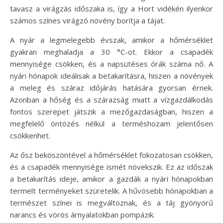
tavasz a virágzás időszaka is, így a Hort vidékén ilyenkor
számos színes virágzó növény borítja a tájat.
A nyár a legmelegebb évszak, amikor a hőmérséklet
gyakran meghaladja a 30 °C-ot. Ekkor a csapadék
mennyisége csökken, és a napsütéses órák száma nő. A
nyári hónapok ideálisak a betakarításra, hiszen a növények
a meleg és száraz időjárás hatására gyorsan érnek.
Azonban a hőség és a szárazság miatt a vízgazdálkodás
fontos szerepet játszik a mezőgazdaságban, hiszen a
megfelelő öntözés nélkül a terméshozam jelentősen
csökkenhet.
Az ősz beköszöntével a hőmérséklet fokozatosan csökken,
és a csapadék mennyisége ismét növekszik. Ez az időszak
a betakarítás ideje, amikor a gazdák a nyári hónapokban
termelt terményeket szüretelik. A hűvösebb hónapokban a
természet színei is megváltoznak, és a táj gyönyörű
narancs és vörös árnyalatokban pompázik.