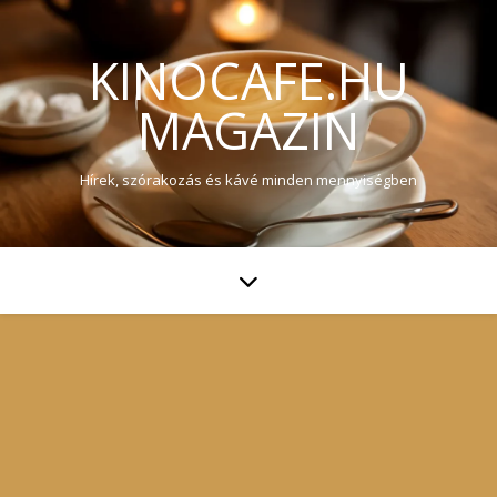
KINOCAFE.HU
MAGAZIN
Hírek, szórakozás és kávé minden mennyiségben