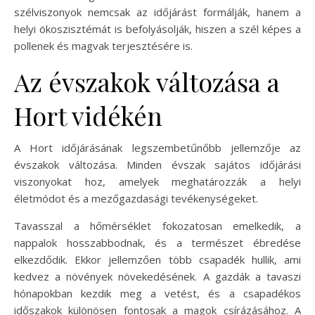
szélviszonyok nemcsak az időjárást formálják, hanem a
helyi ökoszisztémát is befolyásolják, hiszen a szél képes a
pollenek és magvak terjesztésére is.
Az évszakok változása a
Hort vidékén
A Hort időjárásának legszembetűnőbb jellemzője az
évszakok változása. Minden évszak sajátos időjárási
viszonyokat hoz, amelyek meghatározzák a helyi
életmódot és a mezőgazdasági tevékenységeket.
Tavasszal a hőmérséklet fokozatosan emelkedik, a
nappalok hosszabbodnak, és a természet ébredése
elkezdődik. Ekkor jellemzően több csapadék hullik, ami
kedvez a növények növekedésének. A gazdák a tavaszi
hónapokban kezdik meg a vetést, és a csapadékos
időszakok különösen fontosak a magok csírázásához. A