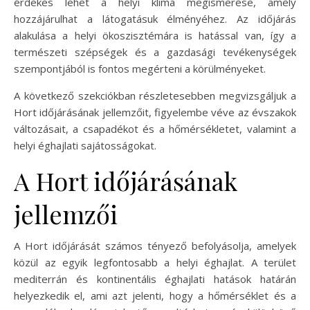
érdekes lehet a helyi klíma megismerése, amely
hozzájárulhat a látogatásuk élményéhez. Az időjárás
alakulása a helyi ökoszisztémára is hatással van, így a
természeti szépségek és a gazdasági tevékenységek
szempontjából is fontos megérteni a körülményeket.
A következő szekciókban részletesebben megvizsgáljuk a
Hort időjárásának jellemzőit, figyelembe véve az évszakok
változásait, a csapadékot és a hőmérsékletet, valamint a
helyi éghajlati sajátosságokat.
A Hort időjárásának
jellemzői
A Hort időjárását számos tényező befolyásolja, amelyek
közül az egyik legfontosabb a helyi éghajlat. A terület
mediterrán és kontinentális éghajlati hatások határán
helyezkedik el, ami azt jelenti, hogy a hőmérséklet és a