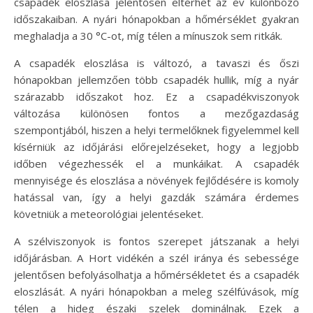
csapadék eloszlása jelentősen eltérhet az év különböző
időszakaiban. A nyári hónapokban a hőmérséklet gyakran
meghaladja a 30 °C-ot, míg télen a mínuszok sem ritkák.
A csapadék eloszlása is változó, a tavaszi és őszi
hónapokban jellemzően több csapadék hullik, míg a nyár
szárazabb időszakot hoz. Ez a csapadékviszonyok
változása különösen fontos a mezőgazdaság
szempontjából, hiszen a helyi termelőknek figyelemmel kell
kísérniük az időjárási előrejelzéseket, hogy a legjobb
időben végezhessék el a munkáikat. A csapadék
mennyisége és eloszlása a növények fejlődésére is komoly
hatással van, így a helyi gazdák számára érdemes
követniük a meteorológiai jelentéseket.
A szélviszonyok is fontos szerepet játszanak a helyi
időjárásban. A Hort vidékén a szél iránya és sebessége
jelentősen befolyásolhatja a hőmérsékletet és a csapadék
eloszlását. A nyári hónapokban a meleg szélfúvások, míg
télen a hideg északi szelek dominálnak. Ezek a