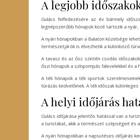
A legjobb időszakok
Gulács felfedezésére az év bármely idősz
legnépszerűbb hónapok közé tartozik a nyár, 
A nyári hónapokban a Balaton közelsége lehetős
természetjárók is élvezhetik a különböző túr
A tavasz és az ősz szintén csodás időszakok 
őszi hónapok a színpompás falevelekkel és a h
A téli hónapok a téli sportok szerelmeseine
túrázás kedvelőinek. A téli időszak különlege
A helyi időjárás ha
Gulács időjárása jelentős hatással van a tur
a turistákat, akik a természet szépségeit és a 
A nyári hónapokban a napsütéses időjárás ked