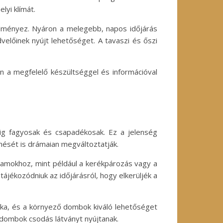
lyi klímát.
redményez. Nyáron a melegebb, napos időjárás
előinek nyújt lehetőséget. A tavaszi és őszi
n a megfelelő készültséggel és információval
edig fagyosak és csapadékosak. Ez a jelenség
nését is drámaian megváltoztatják.
ramokhoz, mint például a kerékpározás vagy a
ájékozódniuk az időjárásról, hogy elkerüljék a
tka, és a környező dombok kiváló lehetőséget
és dombok csodás látványt nyújtanak.