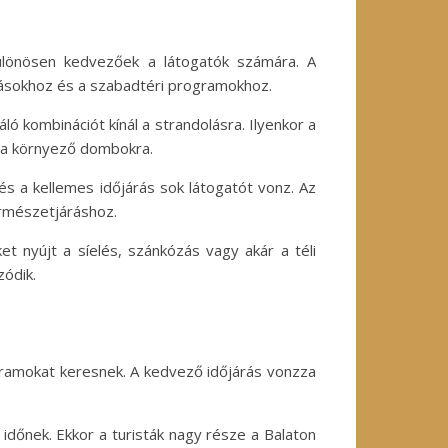
ülönösen kedvezőek a látogatók számára. A
ulásokhoz és a szabadtéri programokhoz.
ló kombinációt kínál a strandolásra. Ilyenkor a
s a környező dombokra.
és a kellemes időjárás sok látogatót vonz. Az
ermészetjáráshoz.
t nyújt a síelés, szánkózás vagy akár a téli
zódik.
ogramokat keresnek. A kedvező időjárás vonzza
időnek. Ekkor a turisták nagy része a Balaton