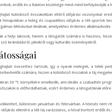
ombok, erdők és a Balaton közelsége mind-mind befolyásolják a he
éghajlat különböző évszakokban eltérő időjárási viszonyokat e
i hónapokban a hideg és csapadékos időjárás a téli sportok kedv
izgalmas kihívásokat kínálnak, amelyekhez érdemes alkalmazkodni.
k a helyi lakosok, hanem a látogatók számára is hasznos, hisze
zó kirándulásról, piknikről vagy kulturális eseményekről.
játosságai
éghajlati övezethez tartozik, így a nyarak melegek, a telek p
zetkedvelők számára, hiszen a különböző évszakok a táj megjele
akran 30 °C környékére emelkedik, ami ideális a szabadtéri prog
őszakok is előfordulhatnak, ezért érdemes a látogatóknak előre t
 csökkenhet, különösen januárban és februárban. A hóesés nem ri
 időjárás ellenére a téli táj varázslatos, a hóval borított erdők 