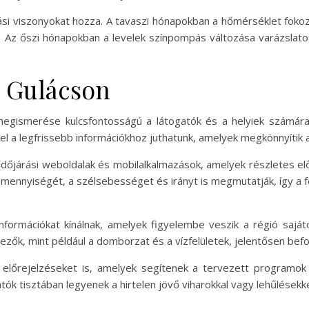
ási viszonyokat hozza. A tavaszi hónapokban a hőmérséklet foko
z őszi hónapokban a levelek színpompás változása varázslatos
s Gulácson
 megismerése kulcsfontosságú a látogatók és a helyiek számára
vel a legfrissebb információkhoz juthatunk, amelyek megkönnyítik
dőjárási weboldalak és mobilalkalmazások, amelyek részletes el
ennyiségét, a szélsebességet és irányt is megmutatják, így a f
nformációkat kínálnak, amelyek figyelembe veszik a régió sajátos
zők, mint például a domborzat és a vízfelületek, jelentősen befol
előrejelzéseket is, amelyek segítenek a tervezett programok 
tók tisztában legyenek a hirtelen jövő viharokkal vagy lehűlésekke