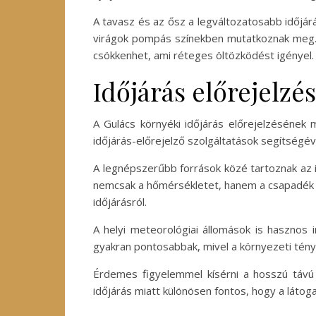
A tavasz és az ősz a legváltozatosabb időjár
virágok pompás színekben mutatkoznak meg. A
csökkenhet, ami réteges öltözködést igényel.
Időjárás előrejelzé
A Gulács környéki időjárás előrejelzésének
időjárás-előrejelző szolgáltatások segítségé
A legnépszerűbb források közé tartoznak az i
nemcsak a hőmérsékletet, hanem a csapadék m
időjárásról.
A helyi meteorológiai állomások is hasznos i
gyakran pontosabbak, mivel a környezeti ténye
Érdemes figyelemmel kísérni a hosszú távú 
időjárás miatt különösen fontos, hogy a látoga