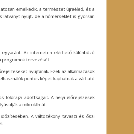
zatosan emelkedik, a természet újraéled, és a
 látványt nyújt, de a hőmérséklet is gyorsan
 egyaránt. Az interneten elérhető különböző
 a programok tervezését.
őrejelzéseket nyújtanak. Ezek az alkalmazások
elhasználók pontos képet kaphatnak a várható
 földrajzi adottságait. A helyi előrejelzések
yásolják a mikroklímát.
időzítésében. A változékony tavaszi és őszi
l.