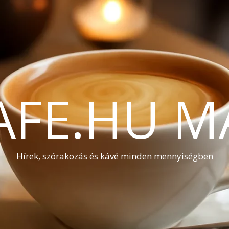
AFE.HU M
Hírek, szórakozás és kávé minden mennyiségben