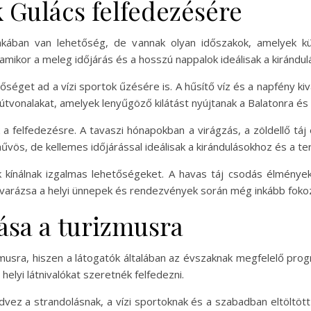
 Gulács felfedezésére
akában van lehetőség, de vannak olyan időszakok, amelyek k
amikor a meleg időjárás és a hosszú nappalok ideálisak a kiránd
éget ad a vízi sportok űzésére is. A hűsítő víz és a napfény kivá
aútvonalakat, amelyek lenyűgöző kilátást nyújtanak a Balatonra é
a felfedezésre. A tavaszi hónapokban a virágzás, a zöldellő táj 
űvös, de kellemes időjárással ideálisak a kirándulásokhoz és a t
k kínálnak izgalmas lehetőségeket. A havas táj csodás élményeke
s varázsa a helyi ünnepek és rendezvények során még inkább foko
tása a turizmusra
izmusra, hiszen a látogatók általában az évszaknak megfelelő pr
helyi látnivalókat szeretnék felfedezni.
vez a strandolásnak, a vízi sportoknak és a szabadban eltöltött 