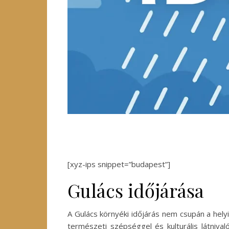
[xyz-ips snippet=”budapest”]
Gulács időjárása
A Gulács környéki időjárás nem csupán a hely
természeti szépséggel és kulturális látniva