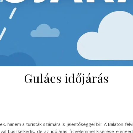
Gulács időjárás
iek, hanem a turisták számára is jelentőséggel bír. A Balaton-fe
lóval büszkélkedik, de az időjárás figyelemmel kísérése eleng