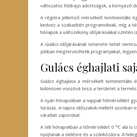
változatos földrajzi adottságok, a környező d
A régióra jellemző mérsékelt kontinentális 
kedvez a szabadtéri programoknak, míg a tél
hónapok a változékony időjárásukkal szintén 
A Gulács időjárásának ismerete tehát nemcsa
jobban megtervezhetik programjaikat, legyen s
Gulács éghajlati sa
Gulács éghajlata a mérsékelt kontinentális 
különösen vonzóvá teszi a területet a termés
A nyári hónapokban a nappali hőmérséklet gy
túrázás. A napos időszakok mellett azonban es
váratlan záporokat.
A téli hónapokban a hőmérséklet 0 °C alá is
nyújtanak a síelésre és a szánkózásra. A hideg