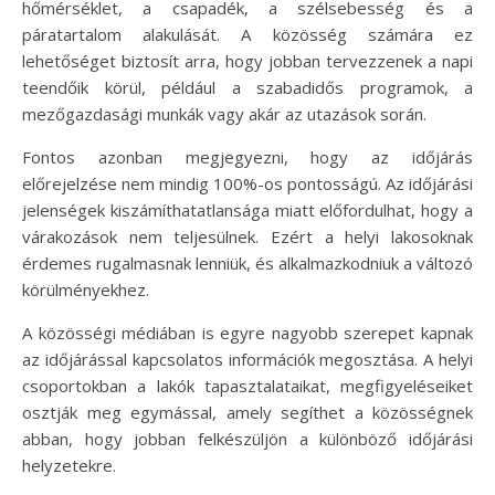
hőmérséklet, a csapadék, a szélsebesség és a
páratartalom alakulását. A közösség számára ez
lehetőséget biztosít arra, hogy jobban tervezzenek a napi
teendőik körül, például a szabadidős programok, a
mezőgazdasági munkák vagy akár az utazások során.
Fontos azonban megjegyezni, hogy az időjárás
előrejelzése nem mindig 100%-os pontosságú. Az időjárási
jelenségek kiszámíthatatlansága miatt előfordulhat, hogy a
várakozások nem teljesülnek. Ezért a helyi lakosoknak
érdemes rugalmasnak lenniük, és alkalmazkodniuk a változó
körülményekhez.
A közösségi médiában is egyre nagyobb szerepet kapnak
az időjárással kapcsolatos információk megosztása. A helyi
csoportokban a lakók tapasztalataikat, megfigyeléseiket
osztják meg egymással, amely segíthet a közösségnek
abban, hogy jobban felkészüljön a különböző időjárási
helyzetekre.