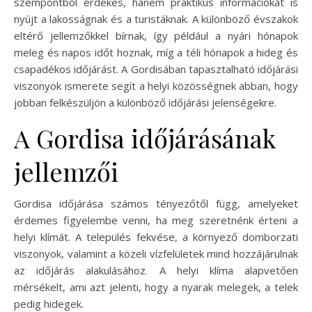
szempontból érdekes, hanem praktikus információkat is
nyújt a lakosságnak és a turistáknak. A különböző évszakok
eltérő jellemzőkkel bírnak, így például a nyári hónapok
meleg és napos időt hoznak, míg a téli hónapok a hideg és
csapadékos időjárást. A Gordisában tapasztalható időjárási
viszonyok ismerete segít a helyi közösségnek abban, hogy
jobban felkészüljön a különböző időjárási jelenségekre.
A Gordisa időjárásának
jellemzői
Gordisa időjárása számos tényezőtől függ, amelyeket
érdemes figyelembe venni, ha meg szeretnénk érteni a
helyi klímát. A település fekvése, a környező domborzati
viszonyok, valamint a közeli vízfelületek mind hozzájárulnak
az időjárás alakulásához. A helyi klíma alapvetően
mérsékelt, ami azt jelenti, hogy a nyarak melegek, a telek
pedig hidegek.