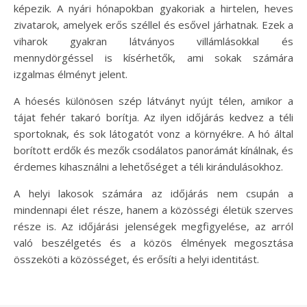
képezik. A nyári hónapokban gyakoriak a hirtelen, heves
zivatarok, amelyek erős széllel és esővel járhatnak. Ezek a
viharok gyakran látványos villámlásokkal és
mennydörgéssel is kísérhetők, ami sokak számára
izgalmas élményt jelent.
A hóesés különösen szép látványt nyújt télen, amikor a
tájat fehér takaró borítja. Az ilyen időjárás kedvez a téli
sportoknak, és sok látogatót vonz a környékre. A hó által
borított erdők és mezők csodálatos panorámát kínálnak, és
érdemes kihasználni a lehetőséget a téli kirándulásokhoz.
A helyi lakosok számára az időjárás nem csupán a
mindennapi élet része, hanem a közösségi életük szerves
része is. Az időjárási jelenségek megfigyelése, az arról
való beszélgetés és a közös élmények megosztása
összeköti a közösséget, és erősíti a helyi identitást.