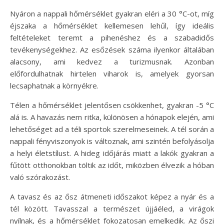
Nyáron a nappali hőmérséklet gyakran eléri a 30 °C-ot, míg
éjszaka a hőmérséklet kellemesen lehűl, így ideális
feltételeket teremt a pihenéshez és a szabadidős
tevékenységekhez. Az esőzések száma ilyenkor általában
alacsony, ami kedvez a turizmusnak. Azonban
előfordulhatnak hirtelen viharok is, amelyek gyorsan
lecsaphatnak a környékre.
Télen a hőmérséklet jelentősen csökkenhet, gyakran -5 °C
alá is. A havazás nem ritka, különösen a hónapok elején, ami
lehetőséget ad a téli sportok szerelmeseinek. A tél során a
nappali fényviszonyok is változnak, ami szintén befolyásolja
a helyi életstílust. A hideg időjárás miatt a lakók gyakran a
fűtött otthonokban töltik az időt, miközben élvezik a hóban
való szórakozást.
A tavasz és az ősz átmeneti időszakot képez a nyár és a
tél között. Tavasszal a természet újjáéled, a virágok
nyílnak, és a hőmérséklet fokozatosan emelkedik. Az őszi