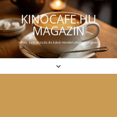
KINOCAFE.HU
MAGAZIN
Hírek, szórakozás és kávé minden mennyiségben