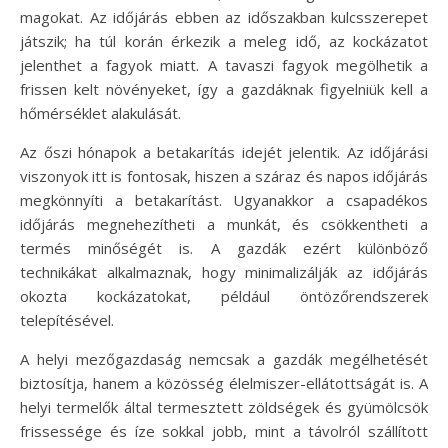
magokat. Az időjárás ebben az időszakban kulcsszerepet
játszik; ha túl korán érkezik a meleg idő, az kockázatot
jelenthet a fagyok miatt. A tavaszi fagyok megölhetik a
frissen kelt növényeket, így a gazdáknak figyelniük kell a
hőmérséklet alakulását.
Az őszi hónapok a betakarítás idejét jelentik. Az időjárási
viszonyok itt is fontosak, hiszen a száraz és napos időjárás
megkönnyíti a betakarítást. Ugyanakkor a csapadékos
időjárás megnehezítheti a munkát, és csökkentheti a
termés minőségét is. A gazdák ezért különböző
technikákat alkalmaznak, hogy minimalizálják az időjárás
okozta kockázatokat, például öntözőrendszerek
telepítésével.
A helyi mezőgazdaság nemcsak a gazdák megélhetését
biztosítja, hanem a közösség élelmiszer-ellátottságát is. A
helyi termelők által termesztett zöldségek és gyümölcsök
frissessége és íze sokkal jobb, mint a távolról szállított