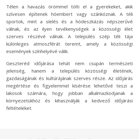
Télen a havazás örömmel tölti el a gyerekeket, akik
szívesen építenek hóembert vagy szánkóznak. A téli
sportok, mint a síelés és a hódeszkázás népszerűvé
válnak, és az ilyen tevékenységek a közösségi élet
szerves részévé válnak. A település szép téli tája
különleges atmoszférát teremt, amely a közösségi
események színhelyévé válik.
Geszteréd időjárása tehát nem csupán természeti
jelenség, hanem a település közösségi életének,
gazdaságának és kultúrájának szerves része. Az időjárás
megértése és figyelemmel kísérése lehetővé teszi a
lakosok számára, hogy jobban alkalmazkodjanak a
környezetükhöz és kihasználják a kedvező időjárási
feltételeket.