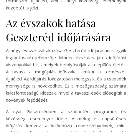
természet újjáéled, ami a helyi közösségi események
kezdetét is jelzi.
Az évszakok hatása
Geszteréd időjárására
A négy évszak váltakozása Geszteréd időjárásának egyik
legfontosabb jellemzője. Minden évszak sajátos időjárási
viszonyokkal bír, amelyek befolyásolják a település életét.
A tavasz a megújulás időszaka, amikor a természet
újjáéled. Az időjárás fokozatosan melegszik, és a csapadék
mennyisége is növekedhet. Ez a mezőgazdaság számára
kulcsfontosságú időszak, mivel a tavaszi esők elősegítik a
növények fejlődését.
A nyár Geszterédben a szabadtéri programok és
közösségi események ideje. A meleg és napsütéses
időjárás kedvez a különböző rendezvényeknek, mint