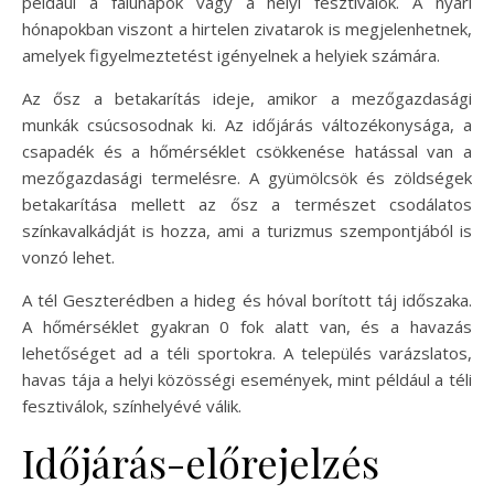
például a falunapok vagy a helyi fesztiválok. A nyári
hónapokban viszont a hirtelen zivatarok is megjelenhetnek,
amelyek figyelmeztetést igényelnek a helyiek számára.
Az ősz a betakarítás ideje, amikor a mezőgazdasági
munkák csúcsosodnak ki. Az időjárás változékonysága, a
csapadék és a hőmérséklet csökkenése hatással van a
mezőgazdasági termelésre. A gyümölcsök és zöldségek
betakarítása mellett az ősz a természet csodálatos
színkavalkádját is hozza, ami a turizmus szempontjából is
vonzó lehet.
A tél Geszterédben a hideg és hóval borított táj időszaka.
A hőmérséklet gyakran 0 fok alatt van, és a havazás
lehetőséget ad a téli sportokra. A település varázslatos,
havas tája a helyi közösségi események, mint például a téli
fesztiválok, színhelyévé válik.
Időjárás-előrejelzés