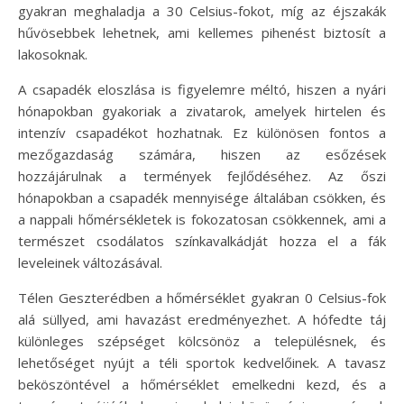
gyakran meghaladja a 30 Celsius-fokot, míg az éjszakák
hűvösebbek lehetnek, ami kellemes pihenést biztosít a
lakosoknak.
A csapadék eloszlása is figyelemre méltó, hiszen a nyári
hónapokban gyakoriak a zivatarok, amelyek hirtelen és
intenzív csapadékot hozhatnak. Ez különösen fontos a
mezőgazdaság számára, hiszen az esőzések
hozzájárulnak a termények fejlődéséhez. Az őszi
hónapokban a csapadék mennyisége általában csökken, és
a nappali hőmérsékletek is fokozatosan csökkennek, ami a
természet csodálatos színkavalkádját hozza el a fák
leveleinek változásával.
Télen Geszterédben a hőmérséklet gyakran 0 Celsius-fok
alá süllyed, ami havazást eredményezhet. A hófedte táj
különleges szépséget kölcsönöz a településnek, és
lehetőséget nyújt a téli sportok kedvelőinek. A tavasz
beköszöntével a hőmérséklet emelkedni kezd, és a