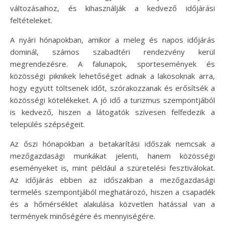
változásaihoz, és kihasználják a kedvező időjárási
feltételeket.
A nyári hónapokban, amikor a meleg és napos időjárás
dominál, számos szabadtéri rendezvény kerül
megrendezésre. A falunapok, sportesemények és
közösségi piknikek lehetőséget adnak a lakosoknak arra,
hogy együtt töltsenek időt, szórakozzanak és erősítsék a
közösségi kötelékeket. A jó idő a turizmus szempontjából
is kedvező, hiszen a látogatók szívesen felfedezik a
település szépségeit.
Az őszi hónapokban a betakarítási időszak nemcsak a
mezőgazdasági munkákat jelenti, hanem közösségi
eseményeket is, mint például a szüretelési fesztiválokat.
Az időjárás ebben az időszakban a mezőgazdasági
termelés szempontjából meghatározó, hiszen a csapadék
és a hőmérséklet alakulása közvetlen hatással van a
termények minőségére és mennyiségére.