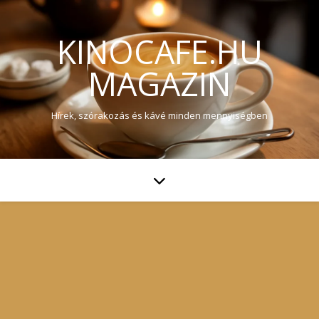
KINOCAFE.HU
MAGAZIN
Hírek, szórakozás és kávé minden mennyiségben