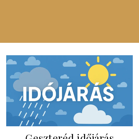
Geszteréd időjárás