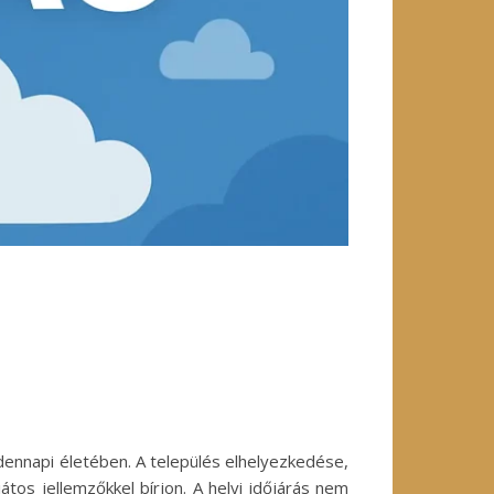
ndennapi életében. A település elhelyezkedése,
tos jellemzőkkel bírjon. A helyi időjárás nem