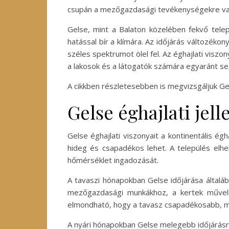
csupán a mezőgazdasági tevékenységekre van 
Gelse, mint a Balaton közelében fekvő telep
hatással bír a klímára. Az időjárás változéko
széles spektrumot ölel fel. Az éghajlati vi
a lakosok és a látogatók számára egyaránt se
A cikkben részletesebben is megvizsgáljuk Gel
Gelse éghajlati jel
Gelse éghajlati viszonyait a kontinentális ég
hideg és csapadékos lehet. A település elhe
hőmérséklet ingadozását.
A tavaszi hónapokban Gelse időjárása általá
mezőgazdasági munkákhoz, a kertek művelé
elmondható, hogy a tavasz csapadékosabb, mi
A nyári hónapokban Gelse melegebb időjárásra