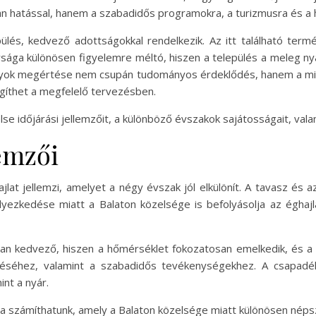
hatással, hanem a szabadidős programokra, a turizmusra és a he
ülés, kedvező adottságokkal rendelkezik. Az itt található term
nysága különösen figyelemre méltó, hiszen a település a meleg ny
szonyok megértése nem csupán tudományos érdeklődés, hanem a min
gíthet a megfelelő tervezésben.
se időjárási jellemzőit, a különböző évszakok sajátosságait, vala
lemzői
hajlat jellemzi, amelyet a négy évszak jól elkülönít. A tavasz és
lyezkedése miatt a Balaton közelsége is befolyásolja az éghajla
ban kedvező, hiszen a hőmérséklet fokozatosan emelkedik, és a t
séhez, valamint a szabadidős tevékenységekhez. A csapadék 
nt a nyár.
 számíthatunk, amely a Balaton közelsége miatt különösen népsze