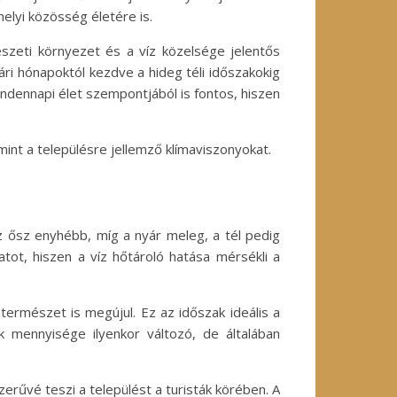
lyi közösség életére is.
észeti környezet és a víz közelsége jelentős
ári hónapoktól kezdve a hideg téli időszakokig
dennapi élet szempontjából is fontos, hiszen
mint a településre jellemző klímaviszonyokat.
 az ősz enyhébb, míg a nyár meleg, a tél pedig
tot, hiszen a víz hőtároló hatása mérsékli a
ermészet is megújul. Ez az időszak ideális a
mennyisége ilyenkor változó, de általában
rűvé teszi a települést a turisták körében. A