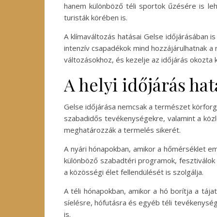
hanem különböző téli sportok űzésére is leh
turisták körében is.
A klímaváltozás hatásai Gelse időjárásában is
intenzív csapadékok mind hozzájárulhatnak a
változásokhoz, és kezelje az időjárás okozta k
A helyi időjárás ha
Gelse időjárása nemcsak a természet körforgá
szabadidős tevékenységekre, valamint a köz
meghatározzák a termelés sikerét.
A nyári hónapokban, amikor a hőmérséklet emel
különböző szabadtéri programok, fesztiválo
a közösségi élet fellendülését is szolgálja.
A téli hónapokban, amikor a hó borítja a tája
síelésre, hófutásra és egyéb téli tevékenys
is.