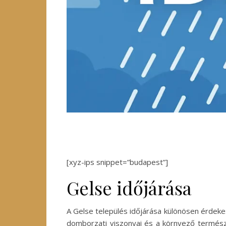
[xyz-ips snippet=”budapest”]
Gelse időjárása
A Gelse település időjárása különösen érdekes
domborzati viszonyai és a környező természet