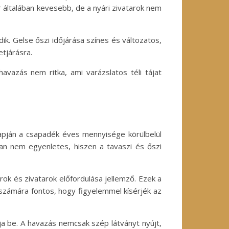
 általában kevesebb, de a nyári zivatarok nem
k. Gelse őszi időjárása színes és változatos,
tjárásra.
avazás nem ritka, ami varázslatos téli tájat
lapján a csapadék éves mennyisége körülbelül
n nem egyenletes, hiszen a tavaszi és őszi
ok és zivatarok előfordulása jellemző. Ezek a
számára fontos, hogy figyelemmel kísérjék az
ja be. A havazás nemcsak szép látványt nyújt,