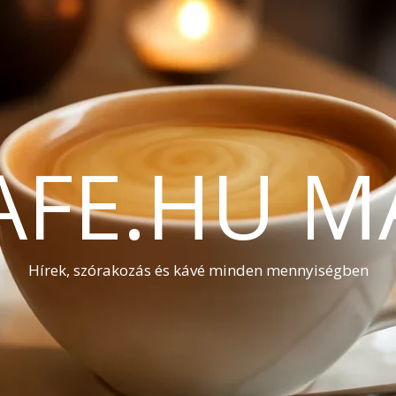
AFE.HU M
Hírek, szórakozás és kávé minden mennyiségben