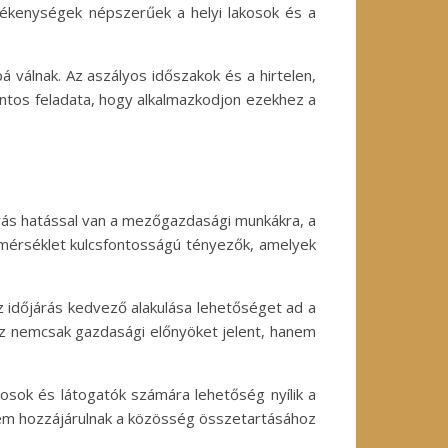
evékenységek népszerűek a helyi lakosok és a
á válnak. Az aszályos időszakok és a hirtelen,
ntos feladata, hogy alkalmazkodjon ezekhez a
árás hatással van a mezőgazdasági munkákra, a
mérséklet kulcsfontosságú tényezők, amelyek
Az időjárás kedvező alakulása lehetőséget ad a
z nemcsak gazdasági előnyöket jelent, hanem
akosok és látogatók számára lehetőség nyílik a
nem hozzájárulnak a közösség összetartásához