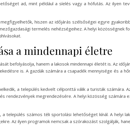
etőséget ad, mint például a síelés vagy a hófutás. Az ilyen t
 megfigyelhetők, hiszen az időjárás szélsőségei egyre gyakoribb
 mezőgazdasági termelés nehézségeihez. A helyi közösségnek fo
ihívásokat.
tása a mindennapi életre
sát befolyásolja, hanem a lakosok mindennapi életét is. Az időj
lekedésre is. A gazdák számára a csapadék mennyisége és a hő
kedik, a település kedvelt célponttá válik a turisták számára. 
k és rendezvények megrendezésére. A helyi közösség számára e
t, a település számos téli sportolási lehetőséget kínál. A helyi l
égekre. Az ilyen programok nemcsak a szórakozást szolgálják, ha