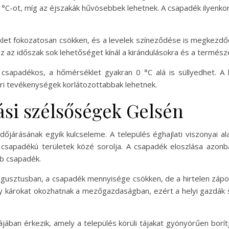
°C-ot, míg az éjszakák hűvösebbek lehetnek. A csapadék ilyenkor
klet fokozatosan csökken, és a levelek színeződése is megkezdődi
 az időszak sok lehetőséget kínál a kirándulásokra és a természe
csapadékos, a hőmérséklet gyakran 0 °C alá is süllyedhet. A h
éri tevékenységek korlátozottabbak lehetnek.
ási szélsőségek Gelsén
őjárásának egyik kulcseleme. A település éghajlati viszonyai a
apadékú területek közé sorolja. A csapadék eloszlása azonba
b csapadék.
ugusztusban, a csapadék mennyisége csökken, de a hirtelen zápor
y károkat okozhatnak a mezőgazdaságban, ezért a helyi gazdák 
jában érkezik, amely a település körüli tájakat gyönyörűen borít