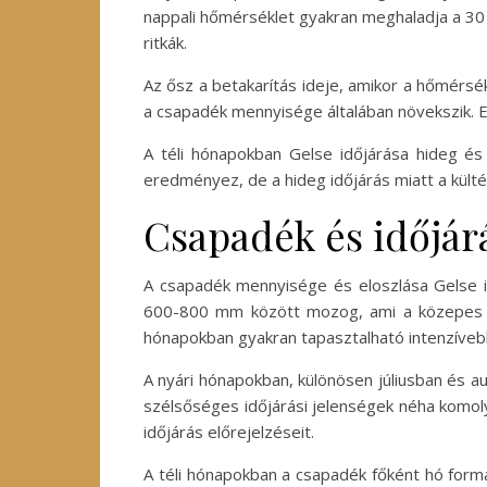
nappali hőmérséklet gyakran meghaladja a 30 
ritkák.
Az ősz a betakarítás ideje, amikor a hőmérsé
a csapadék mennyisége általában növekszik. Ez
A téli hónapokban Gelse időjárása hideg és 
eredményez, de a hideg időjárás miatt a kült
Csapadék és időjár
A csapadék mennyisége és eloszlása Gelse id
600-800 mm között mozog, ami a közepes cs
hónapokban gyakran tapasztalható intenzíveb
A nyári hónapokban, különösen júliusban és a
szélsőséges időjárási jelenségek néha komol
időjárás előrejelzéseit.
A téli hónapokban a csapadék főként hó formá