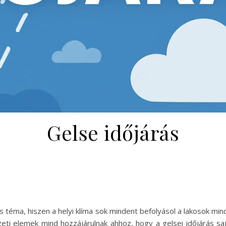
Gelse időjárás
 téma, hiszen a helyi klíma sok mindent befolyásol a lakosok mi
i elemek mind hozzájárulnak ahhoz, hogy a gelsei időjárás sajá