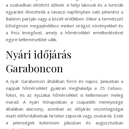
a szabadban eltöltött időnek. A helyi lakosok és a turisták
egyaránt élvezhetik a tavaszi napfényben való pihenést a
Balaton partján vagy a közeli erdőkben. Ekkor a természet
bőségesen megajándékoz minket virágzó növényekkel és
a friss levegővel, amely a hőmérséklet emelkedésével
egyre kellemesebbé válik.
Nyári időjárás
Garaboncon
A nyár Garaboncon általában forró és napos. Júniusban a
nappali hőmérséklet gyakran meghaladja a 25 Celsius-
fokot, és az éjszakai hőmérséklet is kellemesen meleg
marad. A nyári hónapokban a csapadék mennyisége
általában alacsony, azonban az időjárás viszontagságai
miatt előfordulhatnak hirtelen záporok vagy zivatarok. Ezek
a jelenségek különösen júliusban és augusztusban