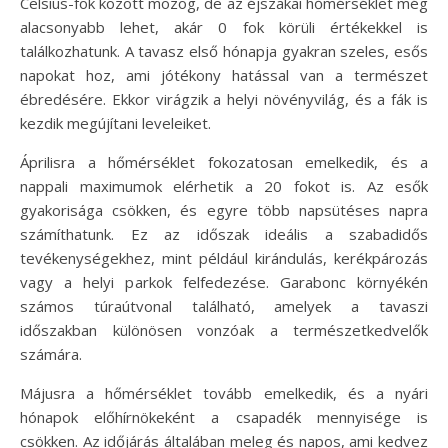
Celsius-fok között mozog, de az éjszakai hőmérséklet még
alacsonyabb lehet, akár 0 fok körüli értékekkel is
találkozhatunk. A tavasz első hónapja gyakran szeles, esős
napokat hoz, ami jótékony hatással van a természet
ébredésére. Ekkor virágzik a helyi növényvilág, és a fák is
kezdik megújítani leveleiket.
Áprilisra a hőmérséklet fokozatosan emelkedik, és a
nappali maximumok elérhetik a 20 fokot is. Az esők
gyakorisága csökken, és egyre több napsütéses napra
számíthatunk. Ez az időszak ideális a szabadidős
tevékenységekhez, mint például kirándulás, kerékpározás
vagy a helyi parkok felfedezése. Garabonc környékén
számos túraútvonal található, amelyek a tavaszi
időszakban különösen vonzóak a természetkedvelők
számára.
Májusra a hőmérséklet tovább emelkedik, és a nyári
hónapok előhírnökeként a csapadék mennyisége is
csökken. Az időjárás általában meleg és napos, ami kedvez