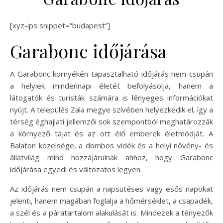
[xyz-ips snippet=”budapest”]
Garabonc időjárása
A Garabonc környékén tapasztalható időjárás nem csupán
a helyiek mindennapi életét befolyásolja, hanem a
látogatók és turisták számára is lényeges információkat
nyújt. A település Zala megye szívében helyezkedik el, így a
térség éghajlati jellemzői sok szempontból meghatározzák
a környező tájat és az ott élő emberek életmódját. A
Balaton közelsége, a dombos vidék és a helyi növény- és
állatvilág mind hozzájárulnak ahhoz, hogy Garabonc
időjárása egyedi és változatos legyen.
Az időjárás nem csupán a napsütéses vagy esős napokat
jelenti, hanem magában foglalja a hőmérséklet, a csapadék,
a szél és a páratartalom alakulását is. Mindezek a tényezők