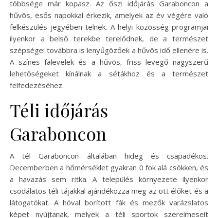
többsége már kopasz. Az őszi időjárás Garaboncon a
hűvös, esős napokkal érkezik, amelyek az év végére való
felkészülés jegyében telnek. A helyi közösség programjai
ilyenkor a belső terekbe terelődnek, de a természet
szépségei továbbra is lenyűgözőek a hűvös idő ellenére is.
A színes falevelek és a hűvös, friss levegő nagyszerű
lehetőségeket kínálnak a sétákhoz és a természet
felfedezéséhez.
Téli időjárás
Garaboncon
A tél Garaboncon általában hideg és csapadékos.
Decemberben a hőmérséklet gyakran 0 fok alá csökken, és
a havazás sem ritka. A település környezete ilyenkor
csodálatos téli tájakkal ajándékozza meg az ott élőket és a
látogatókat. A hóval borított fák és mezők varázslatos
képet nyújtanak, melyek a téli sportok szerelmeseit