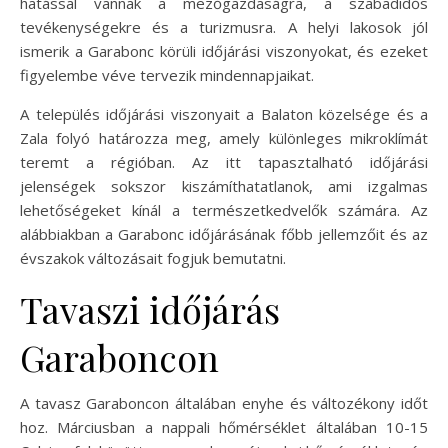
hatással vannak a mezőgazdaságra, a szabadidős
tevékenységekre és a turizmusra. A helyi lakosok jól
ismerik a Garabonc körüli időjárási viszonyokat, és ezeket
figyelembe véve tervezik mindennapjaikat.
A település időjárási viszonyait a Balaton közelsége és a
Zala folyó határozza meg, amely különleges mikroklímát
teremt a régióban. Az itt tapasztalható időjárási
jelenségek sokszor kiszámíthatatlanok, ami izgalmas
lehetőségeket kínál a természetkedvelők számára. Az
alábbiakban a Garabonc időjárásának főbb jellemzőit és az
évszakok változásait fogjuk bemutatni.
Tavaszi időjárás
Garaboncon
A tavasz Garaboncon általában enyhe és változékony időt
hoz. Márciusban a nappali hőmérséklet általában 10-15