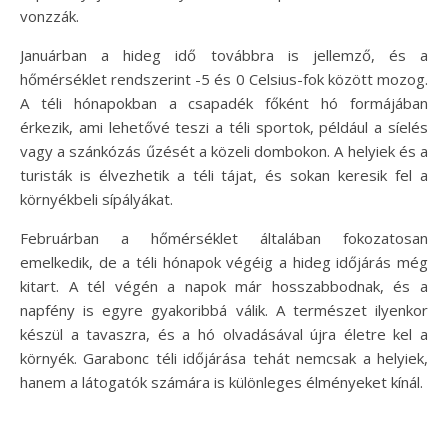
vonzzák.
Januárban a hideg idő továbbra is jellemző, és a
hőmérséklet rendszerint -5 és 0 Celsius-fok között mozog.
A téli hónapokban a csapadék főként hó formájában
érkezik, ami lehetővé teszi a téli sportok, például a síelés
vagy a szánkózás űzését a közeli dombokon. A helyiek és a
turisták is élvezhetik a téli tájat, és sokan keresik fel a
környékbeli sípályákat.
Februárban a hőmérséklet általában fokozatosan
emelkedik, de a téli hónapok végéig a hideg időjárás még
kitart. A tél végén a napok már hosszabbodnak, és a
napfény is egyre gyakoribbá válik. A természet ilyenkor
készül a tavaszra, és a hó olvadásával újra életre kel a
környék. Garabonc téli időjárása tehát nemcsak a helyiek,
hanem a látogatók számára is különleges élményeket kínál.