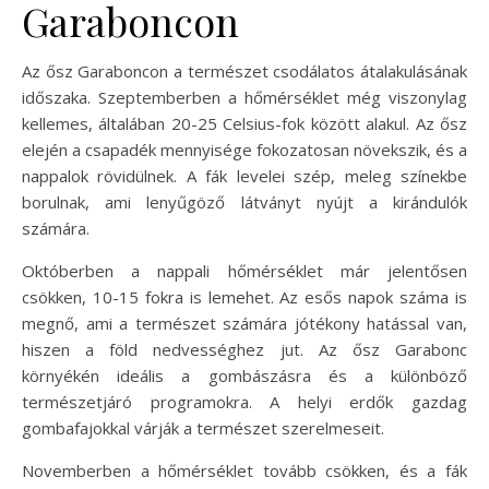
Garaboncon
Az ősz Garaboncon a természet csodálatos átalakulásának
időszaka. Szeptemberben a hőmérséklet még viszonylag
kellemes, általában 20-25 Celsius-fok között alakul. Az ősz
elején a csapadék mennyisége fokozatosan növekszik, és a
nappalok rövidülnek. A fák levelei szép, meleg színekbe
borulnak, ami lenyűgöző látványt nyújt a kirándulók
számára.
Októberben a nappali hőmérséklet már jelentősen
csökken, 10-15 fokra is lemehet. Az esős napok száma is
megnő, ami a természet számára jótékony hatással van,
hiszen a föld nedvességhez jut. Az ősz Garabonc
környékén ideális a gombászásra és a különböző
természetjáró programokra. A helyi erdők gazdag
gombafajokkal várják a természet szerelmeseit.
Novemberben a hőmérséklet tovább csökken, és a fák