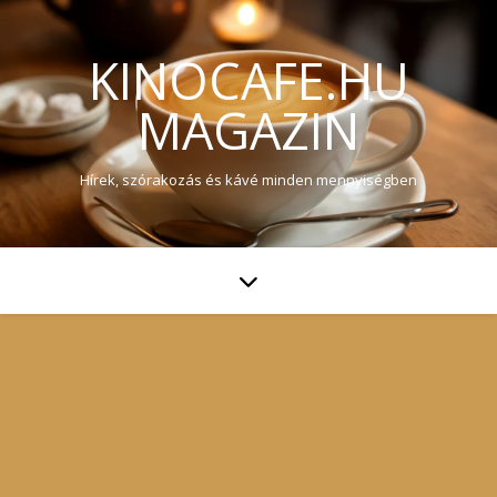
KINOCAFE.HU
MAGAZIN
Hírek, szórakozás és kávé minden mennyiségben