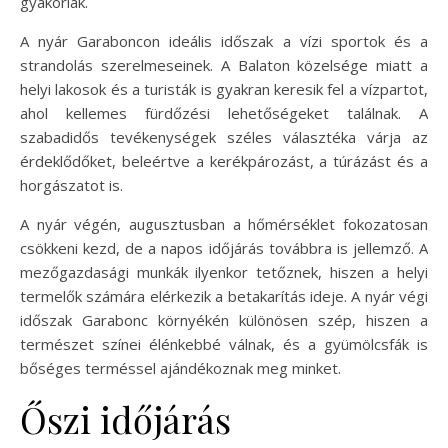
gyakoriak.
A nyár Garaboncon ideális időszak a vízi sportok és a
strandolás szerelmeseinek. A Balaton közelsége miatt a
helyi lakosok és a turisták is gyakran keresik fel a vízpartot,
ahol kellemes fürdőzési lehetőségeket találnak. A
szabadidős tevékenységek széles választéka várja az
érdeklődőket, beleértve a kerékpározást, a túrázást és a
horgászatot is.
A nyár végén, augusztusban a hőmérséklet fokozatosan
csökkeni kezd, de a napos időjárás továbbra is jellemző. A
mezőgazdasági munkák ilyenkor tetőznek, hiszen a helyi
termelők számára elérkezik a betakarítás ideje. A nyár végi
időszak Garabonc környékén különösen szép, hiszen a
természet színei élénkebbé válnak, és a gyümölcsfák is
bőséges terméssel ajándékoznak meg minket.
Őszi időjárás