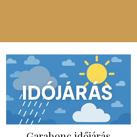
Garabonc időjárás