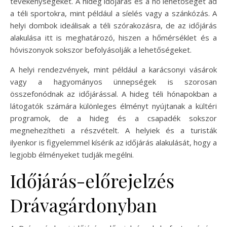
tevékenységeket. A hideg időjárás és a hó lehetőséget ad
a téli sportokra, mint például a síelés vagy a szánkózás. A
helyi dombok ideálisak a téli szórakozásra, de az időjárás
alakulása itt is meghatározó, hiszen a hőmérséklet és a
hóviszonyok sokszor befolyásolják a lehetőségeket.
A helyi rendezvények, mint például a karácsonyi vásárok
vagy a hagyományos ünnepségek is szorosan
összefonódnak az időjárással. A hideg téli hónapokban a
látogatók számára különleges élményt nyújtanak a kültéri
programok, de a hideg és a csapadék sokszor
megnehezítheti a részvételt. A helyiek és a turisták
ilyenkor is figyelemmel kísérik az időjárás alakulását, hogy a
legjobb élményeket tudják megélni.
Időjárás-előrejelzés
Drávagárdonyban