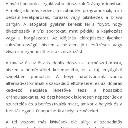
A nyári hónapok a legaktívabb időszakok Drávagárdonyban.
A meleg időjárás kedvez a szabadtéri programoknak, mint
például kerékpározás, túrázás vagy piknikezés a Dráva
partján. A látogatók gyakran keresik fel a folyót, hogy
élvezhessék a vízi sportokat, mint például a kajakozást
vagy a horgászatot. Az időjárás előrejelzése ilyenkor
kulcsfontosságú, hiszen a hirtelen jött esőzések vagy
viharok megnehezíthetik a szórakozást.
A tavasz és az ősz is ideális időszak a természetjárásra,
hiszen a hőmérséklet kellemesebb, és a táj lenyűgöző
színekben pompázik. A helyi túraútvonalak vonzó
alternatívát kínálnak a szabadidő eltöltésére, és az időjárás
kedvező alakulása lehetővé teszi a hosszabb
kirándulásokat is. Az őszi hónapok különösen népszerűek a
szüretelés és a borfesztiválok miatt, amikor a helyiek és a
turisták együtt ünnepelhetik a helyi termékeket.
A tél viszont más kihívások elé állítja a szabadidős