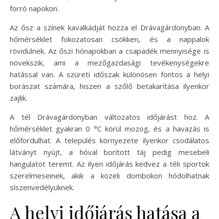
forró napokon.
Az ősz a színek kavalkádját hozza el Drávagárdonyban. A
hőmérséklet fokozatosan csökken, és a nappalok
rövidülnek. Az őszi hónapokban a csapadék mennyisége is
növekszik, ami a mezőgazdasági tevékenységekre
hatással van. A szüreti időszak különösen fontos a helyi
borászat számára, hiszen a szőlő betakarítása ilyenkor
zajlik.
A tél Drávagárdonyban változatos időjárást hoz. A
hőmérséklet gyakran 0 °C körül mozog, és a havazás is
előfordulhat. A település környezete ilyenkor csodálatos
látványt nyújt, a hóval borított táj pedig mesebeli
hangulatot teremt. Az ilyen időjárás kedvez a téli sportok
szerelmeseinek, akik a közeli dombokon hódolhatnak
síszenvedélyüknek.
A helyi időjárás hatása a