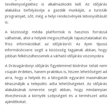
tevékenységekhez is alkalmazkodni kell. Az időjárás
alakulása befolyásolja a gazdák munkáját, a turisták
programjait, sőt, még a helyi rendezvények lebonyolítását
is.
A közösségi média platformok is hasznos forrássá
válhatnak, ahol a helyiek megoszthatják tapasztalataikat és
friss információikat az időjárásról. Az ilyen típusú
információcsere segít a közösség tagjainak abban, hogy
jobban felkészülhessenek a várható időjárási viszonyokra.
A Drávagárdonyi időjárás figyelemmel kísérése tehát nem
csupán érdekes, hanem praktikus is, hiszen lehetőséget ad
arra, hogy a helyiek és a látogatók egyaránt maximálisan
kihasználják a település adta lehetőségeket. Az időjárás
alakulásának ismerete segít abban, hogy mindannyian
élvezhessük a környék szépségeit és a természet adta
ajándékokat.