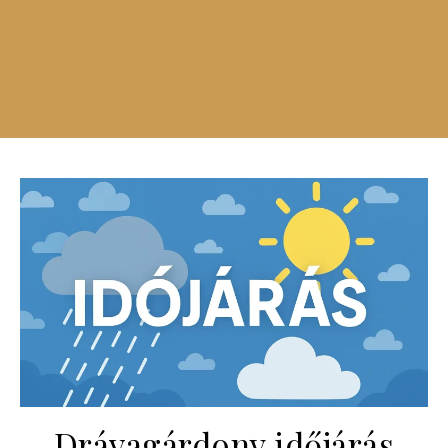
Drávagárdony időjárás