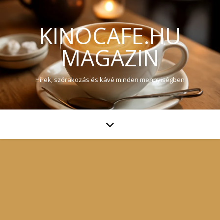
KINOCAFE.HU
MAGAZIN
Hírek, szórakozás és kávé minden mennyiségben