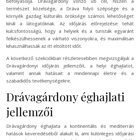
befolyásolja. Drávagárdony vonzó úti cél, hiszen a
természet közelsége, a Dráva folyó szépsége és a
környék gazdag kulturális öröksége számos lehetőséget
kínál a látogatóknak. Az időjárás előrejelzése tehát
kulcsfontosságú, hogy a helyiek és a turisták egyaránt
felkészülhessenek a várható viszonyokra, és maximálisan
kihasználhassák az itt eltöltött időt.
A következő szekciókban részletesebben megvizsgáljuk a
Drávagárdonyi időjárás jellemzőit, a helyi éghajlatot,
valamint annak hatásait a mindennapi életre és a
szabadidős tevékenységekre.
Drávagárdony éghajlati
jellemzői
Drávagárdony éghajlata a kontinentális és mediterrán
hatások keveredéséből alakult ki, ami különleges időjárási