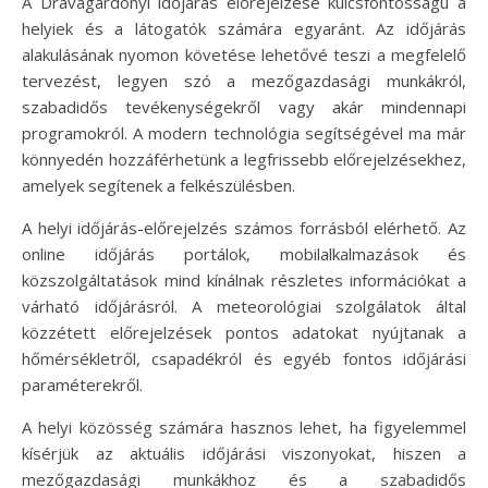
A Drávagárdonyi időjárás előrejelzése kulcsfontosságú a
helyiek és a látogatók számára egyaránt. Az időjárás
alakulásának nyomon követése lehetővé teszi a megfelelő
tervezést, legyen szó a mezőgazdasági munkákról,
szabadidős tevékenységekről vagy akár mindennapi
programokról. A modern technológia segítségével ma már
könnyedén hozzáférhetünk a legfrissebb előrejelzésekhez,
amelyek segítenek a felkészülésben.
A helyi időjárás-előrejelzés számos forrásból elérhető. Az
online időjárás portálok, mobilalkalmazások és
közszolgáltatások mind kínálnak részletes információkat a
várható időjárásról. A meteorológiai szolgálatok által
közzétett előrejelzések pontos adatokat nyújtanak a
hőmérsékletről, csapadékról és egyéb fontos időjárási
paraméterekről.
A helyi közösség számára hasznos lehet, ha figyelemmel
kísérjük az aktuális időjárási viszonyokat, hiszen a
mezőgazdasági munkákhoz és a szabadidős