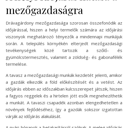
mezőgazdaságra
Drávagárdony mezőgazdasága szorosan összefonódik az
időjárással, hiszen a helyi termelők számára az időjárási
viszonyok meghatározó tényezők a mindennapi munkájuk
során. A település környékén elterjedt mezőgazdasági
tevékenységek közé tartozik a szőlő- és
gyümölcstermesztés, valamint a zöldség- és gabonafélék
termelése.
A tavasz a mezőgazdasági munkák kezdetét jelenti, amikor
a gazdák elkezdik a föld előkészítését és a vetést. Az
időjárás ebben az időszakban kulcsszerepet játszik, hiszen
a fagyos reggelek és a hirtelen jött esők megnehezíthetik
a munkát. A tavaszi csapadék azonban elengedhetetlen a
növények fejlődéséhez, így a gazdák sokszor izgatottan
várják az időjárás alakulását.
A nyári hónapok a betakarításról szólnak. A meleg időjárás