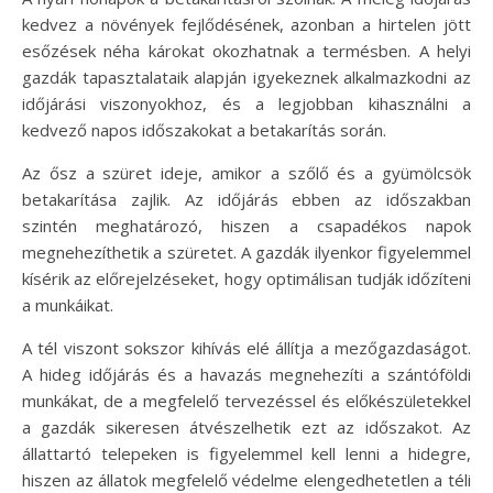
kedvez a növények fejlődésének, azonban a hirtelen jött
esőzések néha károkat okozhatnak a termésben. A helyi
gazdák tapasztalataik alapján igyekeznek alkalmazkodni az
időjárási viszonyokhoz, és a legjobban kihasználni a
kedvező napos időszakokat a betakarítás során.
Az ősz a szüret ideje, amikor a szőlő és a gyümölcsök
betakarítása zajlik. Az időjárás ebben az időszakban
szintén meghatározó, hiszen a csapadékos napok
megnehezíthetik a szüretet. A gazdák ilyenkor figyelemmel
kísérik az előrejelzéseket, hogy optimálisan tudják időzíteni
a munkáikat.
A tél viszont sokszor kihívás elé állítja a mezőgazdaságot.
A hideg időjárás és a havazás megnehezíti a szántóföldi
munkákat, de a megfelelő tervezéssel és előkészületekkel
a gazdák sikeresen átvészelhetik ezt az időszakot. Az
állattartó telepeken is figyelemmel kell lenni a hidegre,
hiszen az állatok megfelelő védelme elengedhetetlen a téli