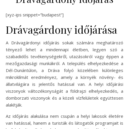
[xyz-ips snippet=”budapest”]
Drávagárdony időjárása
A Drávagárdonyi időjárás sokak számára meghatározó
tényező lehet a mindennapi életben, legyen szó a
szabadidős tevékenységekről, utazásokról vagy éppen a
mezőgazdasági munkákról. A település elhelyezkedése a
Dél-Dunántúlon, a Dráva folyó közelében különleges
mikroklímát eredményez, amely a környék növény- és
állatvilágára is jelentős hatással van. A helyi időjárási
viszonyok változékonyságát a földrajzi elhelyezkedés, a
domborzati viszonyok és a közeli vízfelületek együttesen
alakítják.
Az időjárás alakulása nem csupán a helyi lakosok életére
van hatással, hanem a turisták és látogatók programjait is