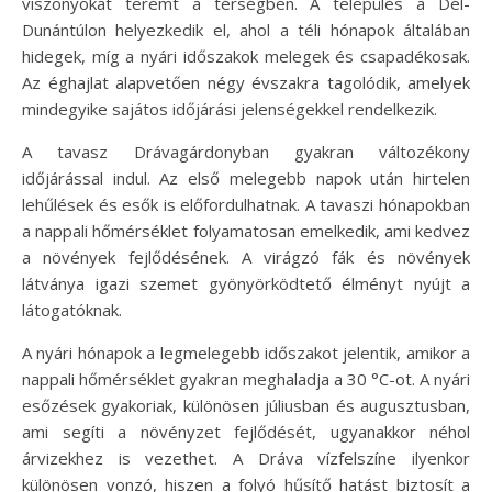
viszonyokat teremt a térségben. A település a Dél-
Dunántúlon helyezkedik el, ahol a téli hónapok általában
hidegek, míg a nyári időszakok melegek és csapadékosak.
Az éghajlat alapvetően négy évszakra tagolódik, amelyek
mindegyike sajátos időjárási jelenségekkel rendelkezik.
A tavasz Drávagárdonyban gyakran változékony
időjárással indul. Az első melegebb napok után hirtelen
lehűlések és esők is előfordulhatnak. A tavaszi hónapokban
a nappali hőmérséklet folyamatosan emelkedik, ami kedvez
a növények fejlődésének. A virágzó fák és növények
látványa igazi szemet gyönyörködtető élményt nyújt a
látogatóknak.
A nyári hónapok a legmelegebb időszakot jelentik, amikor a
nappali hőmérséklet gyakran meghaladja a 30 °C-ot. A nyári
esőzések gyakoriak, különösen júliusban és augusztusban,
ami segíti a növényzet fejlődését, ugyanakkor néhol
árvizekhez is vezethet. A Dráva vízfelszíne ilyenkor
különösen vonzó, hiszen a folyó hűsítő hatást biztosít a