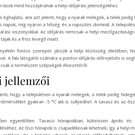
rrások mind hozzájárulnak a helyi időjárási jelenségekhez.
 éghajlatú, ami azt jelenti, hogy a nyarak melegek, a telek pedig 
s napok, míg nyáron a hőség és a napsütés dominál. A település
járási viszonyokkal. Az időjárás nemcsak a helyi mezőgazdaságr
ájak és a friss levegő miatt.
nyékén fontos szerepet játszik a helyi közösség életében, hi
kat. A falu látogatói számára a pontos időjárás-előrejelzés is se
 csak a természeti szépségek élvezetéről.
 jellemzői
elenti, hogy a településen a nyarak melegek, a telek pedig hide
őmérséklet gyakran -5 °C alá is süllyedhet. A tavasz és az ő
ően egyenlőtlen. Tavaszi hónapokban, különösen április é
éséhez. Az őszi hónapok is csapadékosak lehetnek, így a helyi