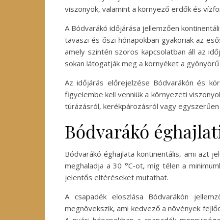
viszonyok, valamint a környező erdők és vízfo
A Bódvarákó időjárása jellemzően kontinentális
tavaszi és őszi hónapokban gyakoriak az eső
amely szintén szoros kapcsolatban áll az idő
sokan látogatják meg a környéket a gyönyörű t
Az időjárás előrejelzése Bódvarákón és kör
figyelembe kell venniük a környezeti viszonyo
túrázásról, kerékpározásról vagy egyszerűen
Bódvarákó éghajlati
Bódvarákó éghajlata kontinentális, ami azt j
meghaladja a 30 °C-ot, míg télen a minimumh
jelentős eltéréseket mutathat.
A csapadék eloszlása Bódvarákón jellemz
megnövekszik, ami kedvező a növények fejlőd