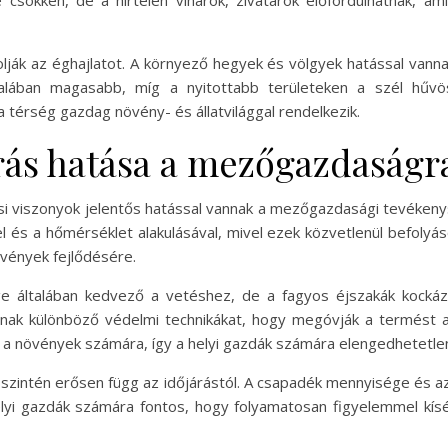
sökken, de a hirtelen viharok, zivatarok előfordulhatnak, a
olják az éghajlatot. A környező hegyek és völgyek hatással vann
talában magasabb, míg a nyitottabb területeken a szél hűvö
 térség gazdag növény- és állatvilággal rendelkezik.
rás hatása a mezőgazdaságr
si viszonyok jelentős hatással vannak a mezőgazdasági tevékeny
 és a hőmérséklet alakulásával, mivel ezek közvetlenül befolyás
övények fejlődésére.
 általában kedvező a vetéshez, de a fagyos éjszakák kockáza
nak különböző védelmi technikákat, hogy megóvják a termést a
a növények számára, így a helyi gazdák számára elengedhetetlen
 szintén erősen függ az időjárástól. A csapadék mennyisége és az
elyi gazdák számára fontos, hogy folyamatosan figyelemmel kísé