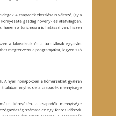
hidegek. A csapadék eloszlása is változó, így a
 környezete gazdag növény- és állatvilágban,
a, hanem a turizmusra is hatással van, hiszen
szen a lakosoknak és a turistáknak egyaránt
gíthet megtervezni a programjaikat, legyen szó
gek. A nyári hónapokban a hőmérséklet gyakran
sz általában enyhe, de a csapadék mennyisége
s május környékén, a csapadék mennyisége
 mezőgazdaság számára ez egy fontos időszak.