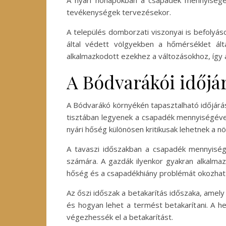
A nyári hónapokban a csapadék mennyisége c
tevékenységek tervezésekor.
A település domborzati viszonyai is befolyás
által védett völgyekben a hőmérséklet ál
alkalmazkodott ezekhez a változásokhoz, így a
A Bódvarákói időjá
A Bódvarákó környékén tapasztalható időjárá
tisztában legyenek a csapadék mennyiségével
nyári hőség különösen kritikusak lehetnek a n
A tavaszi időszakban a csapadék mennyisége
számára. A gazdák ilyenkor gyakran alkalmaz
hőség és a csapadékhiány problémát okozhat 
Az őszi időszak a betakarítás időszaka, amely
és hogyan lehet a termést betakarítani. A h
végezhessék el a betakarítást.