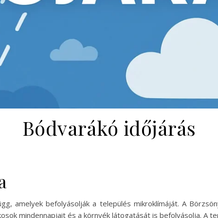
Bódvarákó időjárás
a
g, amelyek befolyásolják a település mikroklímáját. A Börzsö
akosok mindennapjait és a környék látogatását is befolyásolja. A 