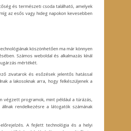
tőség és természeti csoda található, amelyek
k, míg az esős vagy hideg napokon kevesebben
n technológiának köszönhetően ma már könnyen
ésében. Számos weboldal és alkalmazás kínál
sugárzás mértékét.
kező zivatarok és esőzések jelentős hatással
ak a lakosoknak arra, hogy felkészüljenek a
n végzett programok, mint például a túrázás,
k állnak rendelkezésre a látogatók számának
őrejelzés. A fejlett technológia és a helyi