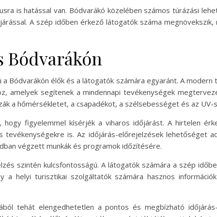
usra is hatással van. Bódvarákó közelében számos túrázási lehe
dőjárással. A szép időben érkező látogatók száma megnövekszi
és Bódvarákón
gú a Bódvarákón élők és a látogatók számára egyaránt. A moder
khoz, amelyek segítenek a mindennapi tevékenységek megtervez
zzák a hőmérsékletet, a csapadékot, a szélsebességet és az UV-
hogy figyelemmel kísérjék a viharos időjárást. A hirtelen ér
tevékenységekre is. Az időjárás-előrejelzések lehetőséget adn
badban végzett munkák és programok időzítésére.
elzés szintén kulcsfontosságú. A látogatók számára a szép időbe
y a helyi turisztikai szolgáltatók számára hasznos információ
ól tehát elengedhetetlen a pontos és megbízható időjárás-el