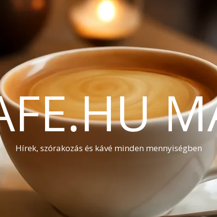
AFE.HU M
Hírek, szórakozás és kávé minden mennyiségben