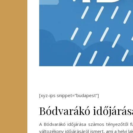
[xyz-ips snippet=”budapest”]
Bódvarákó időjárás
A Bódvarákó időjárása számos tényezőtől füg
változékony időjárásáról ismert, ami a helyi l