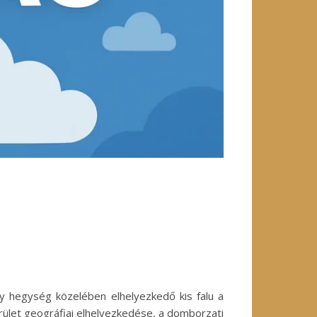
ny hegység közelében elhelyezkedő kis falu a
terület geográfiai elhelyezkedése, a domborzati