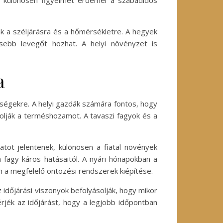
mi különösen figyelmet érdemel a szabadidős
ak a széljárásra és a hőmérsékletre. A hegyek
sebb levegőt hozhat. A helyi növényzet is
a
ségekre. A helyi gazdák számára fontos, hogy
olják a terméshozamot. A tavaszi fagyok és a
tot jelentenek, különösen a fiatal növények
 fagy káros hatásaitól. A nyári hónapokban a
 a megfelelő öntözési rendszerek kiépítése.
 időjárási viszonyok befolyásolják, hogy mikor
rjék az időjárást, hogy a legjobb időpontban