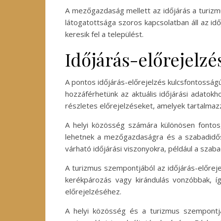
A mezőgazdaság mellett az időjárás a turizm
látogatottsága szoros kapcsolatban áll az i
keresik fel a települést.
Időjárás-előrejelz
A pontos időjárás-előrejelzés kulcsfontossá
hozzáférhetünk az aktuális időjárási adato
részletes előrejelzéseket, amelyek tartalma
A helyi közösség számára különösen fontos, 
lehetnek a mezőgazdaságra és a szabadidős 
várható időjárási viszonyokra, például a sza
A turizmus szempontjából az időjárás-előrej
kerékpározás vagy kirándulás vonzóbbak, íg
előrejelzéséhez.
A helyi közösség és a turizmus szempontjáb