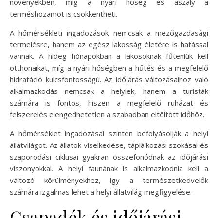
növényekben, míg a nyári hőség és aszály a
terméshozamot is csökkentheti.
A hőmérsékleti ingadozások nemcsak a mezőgazdasági
termelésre, hanem az egész lakosság életére is hatással
vannak. A hideg hónapokban a lakosoknak fűteniük kell
otthonaikat, míg a nyári hőségben a hűtés és a megfelelő
hidratáció kulcsfontosságú. Az időjárás változásaihoz való
alkalmazkodás nemcsak a helyiek, hanem a turisták
számára is fontos, hiszen a megfelelő ruházat és
felszerelés elengedhetetlen a szabadban eltöltött időhöz.
A hőmérséklet ingadozásai szintén befolyásolják a helyi
állatvilágot. Az állatok viselkedése, táplálkozási szokásai és
szaporodási ciklusai gyakran összefonódnak az időjárási
viszonyokkal. A helyi faunának is alkalmazkodnia kell a
változó körülményekhez, így a természetkedvelők
számára izgalmas lehet a helyi állatvilág megfigyelése.
Csapadék és időjárási