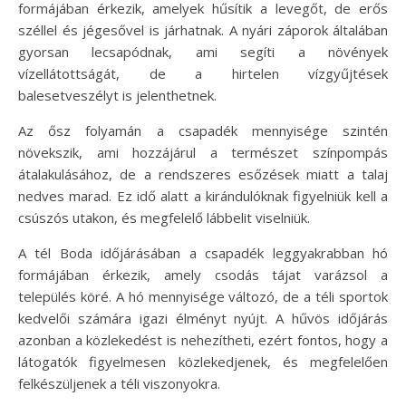
formájában érkezik, amelyek hűsítik a levegőt, de erős
széllel és jégesővel is járhatnak. A nyári záporok általában
gyorsan lecsapódnak, ami segíti a növények
vízellátottságát, de a hirtelen vízgyűjtések
balesetveszélyt is jelenthetnek.
Az ősz folyamán a csapadék mennyisége szintén
növekszik, ami hozzájárul a természet színpompás
átalakulásához, de a rendszeres esőzések miatt a talaj
nedves marad. Ez idő alatt a kirándulóknak figyelniük kell a
csúszós utakon, és megfelelő lábbelit viselniük.
A tél Boda időjárásában a csapadék leggyakrabban hó
formájában érkezik, amely csodás tájat varázsol a
település köré. A hó mennyisége változó, de a téli sportok
kedvelői számára igazi élményt nyújt. A hűvös időjárás
azonban a közlekedést is nehezítheti, ezért fontos, hogy a
látogatók figyelmesen közlekedjenek, és megfelelően
felkészüljenek a téli viszonyokra.