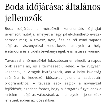
Boda időjárása: általános
jellemzők
Boda időjárása a mérsékelt kontinentális éghajlat
jellemzőit mutatja, amelyet a négy jól elkülöníthető évszak
határoz meg. A tavasz, nyár, ősz és tél mind sajátos
időjárási viszonyokkal rendelkezik, amelyek a helyi
életmódra és a vidéki tevékenységekre is hatással vannak.
Tavasszal a hőmérséklet fokozatosan emelkedik, a napos
órák száma nő, és a természet újjáéled. A fák rügyezni
kezdenek, a virágok kivirágoznak, ami a helyi lakosság
számára is kedvező időszakot jelent a szabadtéri
programokhoz. A tavaszi esők segítik a növényzet
fejlődését, azonban fontos, hogy a látogatók figyeljenek a
hirtelen időjárás-változásokra, amelyek jellemzőek
lehetnek ebben az időszakban.