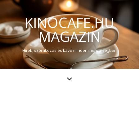
KINOCAFE.HU
MAGAZIN
Hírek, szórakozás és kávé minden mennyiségben