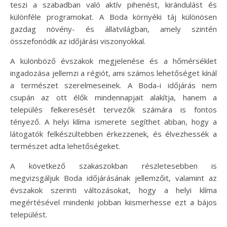
teszi a szabadban való aktív pihenést, kirándulást és
különféle programokat. A Boda környéki táj különösen
gazdag növény- és állatvilágban, amely szintén
összefonódik az időjárási viszonyokkal.
A különböző évszakok megjelenése és a hőmérséklet
ingadozása jellemzi a régiót, ami számos lehetőséget kínál
a természet szerelmeseinek. A Boda-i időjárás nem
csupán az ott élők mindennapjait alakítja, hanem a
település felkeresését tervezők számára is fontos
tényező. A helyi klíma ismerete segíthet abban, hogy a
látogatók felkészültebben érkezzenek, és élvezhessék a
természet adta lehetőségeket.
A következő szakaszokban részletesebben is
megvizsgáljuk Boda időjárásának jellemzőit, valamint az
évszakok szerinti változásokat, hogy a helyi klíma
megértésével mindenki jobban kiismerhesse ezt a bájos
települést.