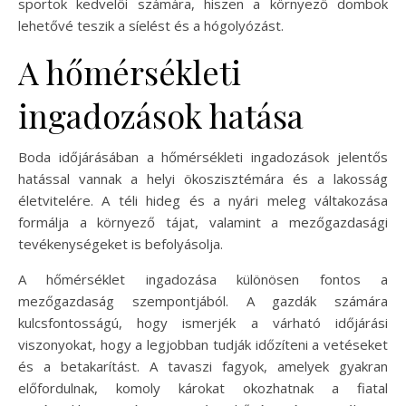
sportok kedvelői számára, hiszen a környező dombok
lehetővé teszik a síelést és a hógolyózást.
A hőmérsékleti
ingadozások hatása
Boda időjárásában a hőmérsékleti ingadozások jelentős
hatással vannak a helyi ökoszisztémára és a lakosság
életvitelére. A téli hideg és a nyári meleg váltakozása
formálja a környező tájat, valamint a mezőgazdasági
tevékenységeket is befolyásolja.
A hőmérséklet ingadozása különösen fontos a
mezőgazdaság szempontjából. A gazdák számára
kulcsfontosságú, hogy ismerjék a várható időjárási
viszonyokat, hogy a legjobban tudják időzíteni a vetéseket
és a betakarítást. A tavaszi fagyok, amelyek gyakran
előfordulnak, komoly károkat okozhatnak a fiatal