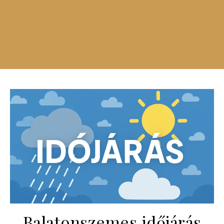
Balatonszemes időjárás