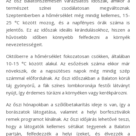
Az ősz Balatonszemesen varázslatos időszak, amikor a
természet színei csodálatosan megváltoznak.
Szeptemberben a hőmérséklet még mindig kellemes, 15-
25 °C között mozog, és a napfényes órák száma is
jelentős. Ez az időszak ideális kirándulásokhoz, hiszen a
hűvösebb időben könnyebb felfedezni a környék
nevezetességeit.
Októberre a hőmérséklet fokozatosan csökken, általában
10-15 °C között alakul. Az esőzések száma ekkor már
növekszik, de a napsütéses napok még mindig szép
számmal előfordulnak. Az őszi időszakban a Balaton körüli
táj gyönyörű, a fák színes lombkoronája festői látványt
nyújt, így érdemes túrázni a környéken vagy kerékpározni.
Az őszi hónapokban a szőlőbetakarítás ideje is van, így a
borászatok látogatása, valamint a helyi borfesztiválok
remek programot kínálnak. Az őszi időjárás lehetővé teszi,
hogy a látogatók kellemes sétákat tegyenek a Balaton
partján, felfedezzék a helyi ízeket, és élvezzék a