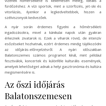
vizének hőmérséklete is kellemesen meleg, ideális a
fürdőzéshez. A vízi sportok, mint a szörfözés, jet-ski és
vitorlázás, ilyenkor a legkedveltebbek, hiszen a
szélviszonyok kedvezőek.
A nyár során érdemes figyelni a hőmérsékleti
ingadozásokra, mivel a kánikulai napok után gyakran
érkeznek zivatarok is. Ezek a viharok rövid, de intenzív
esőzéseket hozhatnak, ezért érdemes mindig tájékozódni
az időjárás-előrejelzésről. A nyári időszakban
Balatonszemes számos programot kínál, mint például
fesztiválok, koncertek és különféle kulturális események,
amelyek lehetőséget adnak a helyi gasztronómia és kultúra
megismerésére is.
Az őszi időjárás
Balatonszemesen