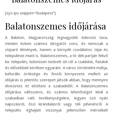
[xyz-ips snippet=”budapest”]
Balatonszemes időjárása
A Balaton, Magyarország legnagyobb édesvízi tava,
minden évben számos látogatót vonz, és nemcsak a
vízparti élmények, hanem a környék csodálatos tájai és
települései miatt is. Balatonszemes, a tó déli partján fekvő
kis település, különösen kedvelt úti cél a családok, fiatalok
és idősebbek körében egyaránt. A város történelmi múltja,
kulturális öröksége és festői környezete mellett az
időjárás is jelentős szerepet játszik abban, hogy mennyire
élvezetes itt eltölteni a szabadidőt. A Balatonszemes
időjárása változatos, és számos lehetőséget kínál a
szabadban való tevékenységekre, legyen szó nyári
napozásról, őszi kirándulásról vagy téli pihenésről. A
település éghajlati viszonyai jellemzően mérsékelt