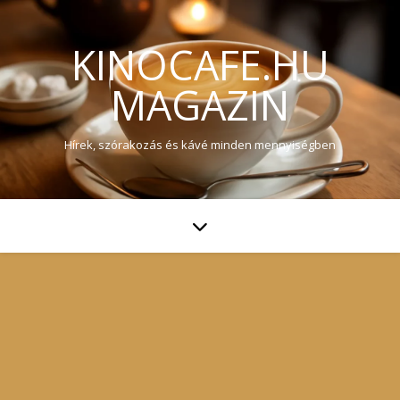
KINOCAFE.HU
MAGAZIN
Hírek, szórakozás és kávé minden mennyiségben