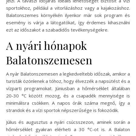
jelzi. A tavaszi időjárás ideális lehetőséget biztosít a vízi
sportokhoz, például a vitorlázáshoz vagy a kajakozáshoz.
Balatonszemes környékén ilyenkor már sok program és
esemény is várja a látogatókat, így érdemes kihasználni
ezt az időszakot a szabadidős tevékenységekre.
A nyári hónapok
Balatonszemesen
A nyár Balatonszemesen a legkedveltebb időszak, amikor a
turisták özönlenek a tóhoz, hogy élvezzék a napsütést és a
vízparti programokat. Júniusban a hőmérséklet általában
20-30 °C között mozog, és a csapadék mennyisége is
minimálisra csökken. A napos órák száma megnő, így a
strandok és a vízi sportok népszerűsége is fokozódik.
Július és augusztus a nyári csúcsszezon, aminek során a
hőmérséklet gyakran elérheti a 30 °C-ot is. A Balaton