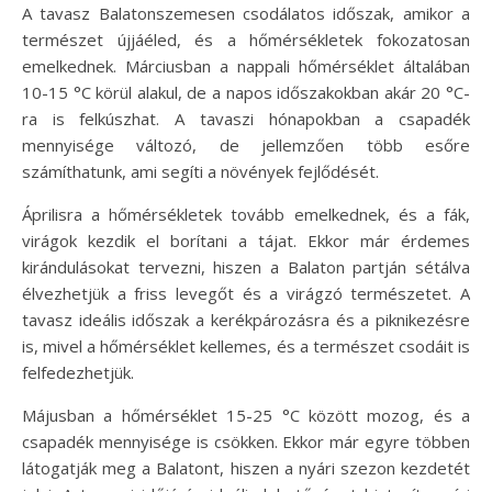
A tavasz Balatonszemesen csodálatos időszak, amikor a
természet újjáéled, és a hőmérsékletek fokozatosan
emelkednek. Márciusban a nappali hőmérséklet általában
10-15 °C körül alakul, de a napos időszakokban akár 20 °C-
ra is felkúszhat. A tavaszi hónapokban a csapadék
mennyisége változó, de jellemzően több esőre
számíthatunk, ami segíti a növények fejlődését.
Áprilisra a hőmérsékletek tovább emelkednek, és a fák,
virágok kezdik el borítani a tájat. Ekkor már érdemes
kirándulásokat tervezni, hiszen a Balaton partján sétálva
élvezhetjük a friss levegőt és a virágzó természetet. A
tavasz ideális időszak a kerékpározásra és a piknikezésre
is, mivel a hőmérséklet kellemes, és a természet csodáit is
felfedezhetjük.
Májusban a hőmérséklet 15-25 °C között mozog, és a
csapadék mennyisége is csökken. Ekkor már egyre többen
látogatják meg a Balatont, hiszen a nyári szezon kezdetét