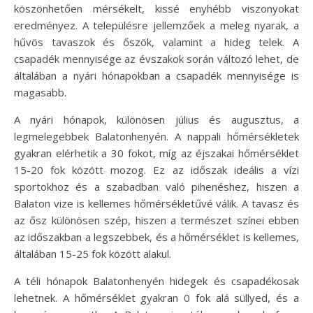
köszönhetően mérsékelt, kissé enyhébb viszonyokat
eredményez. A településre jellemzőek a meleg nyarak, a
hűvös tavaszok és őszök, valamint a hideg telek. A
csapadék mennyisége az évszakok során változó lehet, de
általában a nyári hónapokban a csapadék mennyisége is
magasabb.
A nyári hónapok, különösen július és augusztus, a
legmelegebbek Balatonhenyén. A nappali hőmérsékletek
gyakran elérhetik a 30 fokot, míg az éjszakai hőmérséklet
15-20 fok között mozog. Ez az időszak ideális a vízi
sportokhoz és a szabadban való pihenéshez, hiszen a
Balaton vize is kellemes hőmérsékletűvé válik. A tavasz és
az ősz különösen szép, hiszen a természet színei ebben
az időszakban a legszebbek, és a hőmérséklet is kellemes,
általában 15-25 fok között alakul.
A téli hónapok Balatonhenyén hidegek és csapadékosak
lehetnek. A hőmérséklet gyakran 0 fok alá süllyed, és a