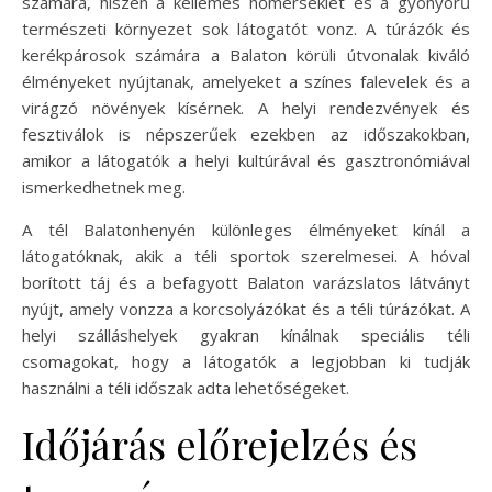
számára, hiszen a kellemes hőmérséklet és a gyönyörű
természeti környezet sok látogatót vonz. A túrázók és
kerékpárosok számára a Balaton körüli útvonalak kiváló
élményeket nyújtanak, amelyeket a színes falevelek és a
virágzó növények kísérnek. A helyi rendezvények és
fesztiválok is népszerűek ezekben az időszakokban,
amikor a látogatók a helyi kultúrával és gasztronómiával
ismerkedhetnek meg.
A tél Balatonhenyén különleges élményeket kínál a
látogatóknak, akik a téli sportok szerelmesei. A hóval
borított táj és a befagyott Balaton varázslatos látványt
nyújt, amely vonzza a korcsolyázókat és a téli túrázókat. A
helyi szálláshelyek gyakran kínálnak speciális téli
csomagokat, hogy a látogatók a legjobban ki tudják
használni a téli időszak adta lehetőségeket.
Időjárás előrejelzés és