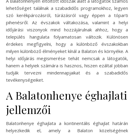
A Balatonhenyén eltöltött időszak alatt a látogatók számos
lehetőséget találnak a szabadidős programokhoz, legyen
szó kerékpározásról, túrázásról vagy éppen a tóparti
pihenésről. Az évszakok váltakozása, valamint a helyi
időjárási viszonyok mind hozzájárulnak ahhoz, hogy a
település hangulata folyamatosan változik. Különösen
érdekes megfigyelni, hogy a különböző évszakokban
milyen különböző élményeket kínál a Balaton és környéke. A
helyi időjárás megismerése tehát nemcsak a látogatók,
hanem a helyiek számára is hasznos, hiszen ezáltal jobban
tudják tervezni mindennapjaikat és a szabadidős
tevékenységeiket.
A Balatonhenye éghajlati
jellemzői
Balatonhenye éghajlata a kontinentális éghajlat határán
helyezkedik el, amely a Balaton közelségének