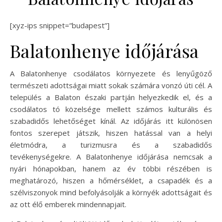
[xyz-ips snippet=”budapest”]
Balatonhenye időjárása
A Balatonhenye csodálatos környezete és lenyűgöző
természeti adottságai miatt sokak számára vonzó úti cél. A
település a Balaton északi partján helyezkedik el, és a
csodálatos tó közelsége mellett számos kulturális és
szabadidős lehetőséget kínál. Az időjárás itt különösen
fontos szerepet játszik, hiszen hatással van a helyi
életmódra, a turizmusra és a szabadidős
tevékenységekre. A Balatonhenye időjárása nemcsak a
nyári hónapokban, hanem az év többi részében is
meghatározó, hiszen a hőmérséklet, a csapadék és a
szélviszonyok mind befolyásolják a környék adottságait és
az ott élő emberek mindennapjait.