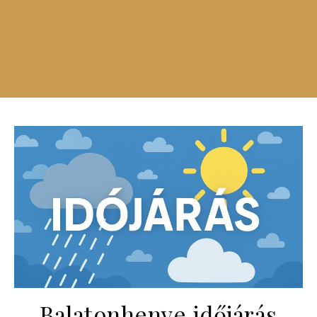
Balatonhenye időjárás