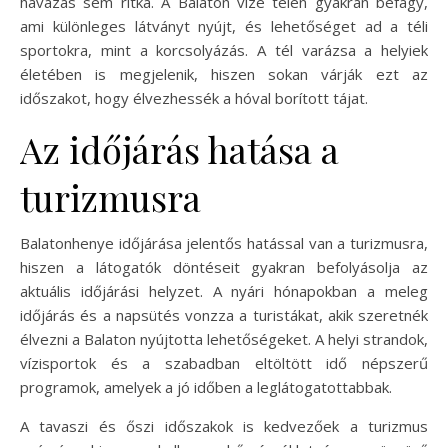
havazás sem ritka. A Balaton vize télen gyakran befagy,
ami különleges látványt nyújt, és lehetőséget ad a téli
sportokra, mint a korcsolyázás. A tél varázsa a helyiek
életében is megjelenik, hiszen sokan várják ezt az
időszakot, hogy élvezhessék a hóval borított tájat.
Az időjárás hatása a
turizmusra
Balatonhenye időjárása jelentős hatással van a turizmusra,
hiszen a látogatók döntéseit gyakran befolyásolja az
aktuális időjárási helyzet. A nyári hónapokban a meleg
időjárás és a napsütés vonzza a turistákat, akik szeretnék
élvezni a Balaton nyújtotta lehetőségeket. A helyi strandok,
vízisportok és a szabadban eltöltött idő népszerű
programok, amelyek a jó időben a leglátogatottabbak.
A tavaszi és őszi időszakok is kedvezőek a turizmus