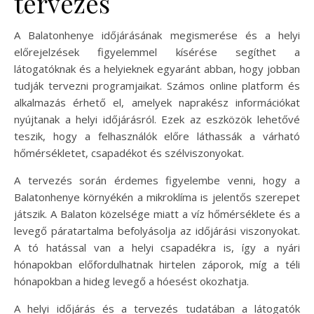
tervezés
A Balatonhenye időjárásának megismerése és a helyi
előrejelzések figyelemmel kísérése segíthet a
látogatóknak és a helyieknek egyaránt abban, hogy jobban
tudják tervezni programjaikat. Számos online platform és
alkalmazás érhető el, amelyek naprakész információkat
nyújtanak a helyi időjárásról. Ezek az eszközök lehetővé
teszik, hogy a felhasználók előre láthassák a várható
hőmérsékletet, csapadékot és szélviszonyokat.
A tervezés során érdemes figyelembe venni, hogy a
Balatonhenye környékén a mikroklíma is jelentős szerepet
játszik. A Balaton közelsége miatt a víz hőmérséklete és a
levegő páratartalma befolyásolja az időjárási viszonyokat.
A tó hatással van a helyi csapadékra is, így a nyári
hónapokban előfordulhatnak hirtelen záporok, míg a téli
hónapokban a hideg levegő a hóesést okozhatja.
A helyi időjárás és a tervezés tudatában a látogatók